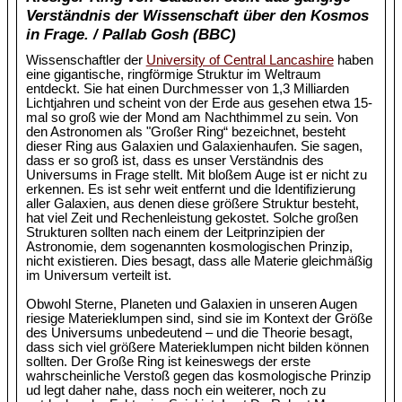
Verständnis der Wissenschaft über den Kosmos
in Frage. / Pallab Gosh (BBC)
Wissenschaftler der
University of Central Lancashire
haben
eine gigantische, ringförmige Struktur im Weltraum
entdeckt. Sie hat einen Durchmesser von 1,3 Milliarden
Lichtjahren und scheint von der Erde aus gesehen etwa 15-
mal so groß wie der Mond am Nachthimmel zu sein. Von
den Astronomen als "Großer Ring“ bezeichnet, besteht
dieser Ring aus Galaxien und Galaxienhaufen. Sie sagen,
dass er so groß ist, dass es unser Verständnis des
Universums in Frage stellt. Mit bloßem Auge ist er nicht zu
erkennen. Es ist sehr weit entfernt und die Identifizierung
aller Galaxien, aus denen diese größere Struktur besteht,
hat viel Zeit und Rechenleistung gekostet. Solche großen
Strukturen sollten nach einem der Leitprinzipien der
Astronomie, dem sogenannten kosmologischen Prinzip,
nicht existieren. Dies besagt, dass alle Materie gleichmäßig
im Universum verteilt ist.
Obwohl Sterne, Planeten und Galaxien in unseren Augen
riesige Materieklumpen sind, sind sie im Kontext der Größe
des Universums unbedeutend – und die Theorie besagt,
dass sich viel größere Materieklumpen nicht bilden können
sollten. Der Große Ring ist keineswegs der erste
wahrscheinliche Verstoß gegen das kosmologische Prinzip
ud legt daher nahe, dass noch ein weiterer, noch zu