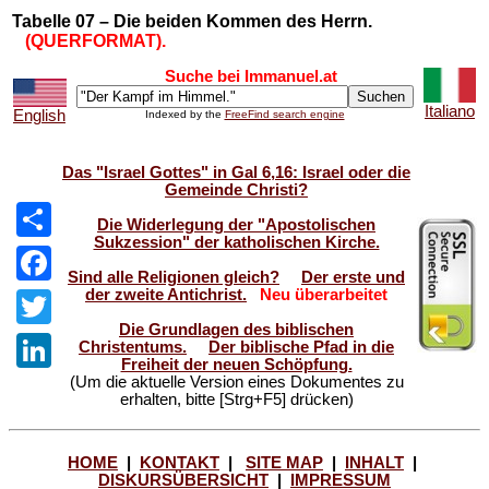
Tabelle 07 – Die beiden Kommen des Herrn.
(QUERFORMAT).
Suche bei Immanuel.at
Italiano
English
Indexed by the
FreeFind search engine
Das "Israel Gottes" in Gal 6,16: Israel oder die
Gemeinde Christi?
Die Widerlegung der "Apostolischen
Sukzession" der katholischen Kirche.
Share
Sind alle Religionen gleich?
Der erste und
der zweite Antichrist.
Neu überarbeitet
Facebook
Die Grundlagen des biblischen
Twitter
Christentums.
Der biblische Pfad in die
Freiheit der neuen Schöpfung.
(Um die aktuelle Version eines Dokumentes zu
LinkedIn
erhalten, bitte [Strg+F5] drücken)
HOME
|
KONTAKT
|
SITE MAP
|
INHALT
|
DISKURSÜBERSICHT
|
IMPRESSUM