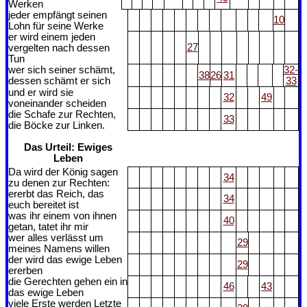
Werken
jeder empfängt seinen
10
Lohn für seine Werke
er wird einem jeden
27
vergelten nach dessen
Tun
wer sich seiner schämt,
32-
38
26
31
dessen schämt er sich
33
und er wird sie
32
49
voneinander scheiden
die Schafe zur Rechten,
33
die Böcke zur Linken.
Das Urteil: Ewiges
Leben
Da wird der König sagen
34
zu denen zur Rechten:
ererbt das Reich, das
34
euch bereitet ist
was ihr einem von ihnen
40
getan, tatet ihr mir
wer alles verlässt um
29
meines Namens willen
der wird das ewige Leben
29
ererben
die Gerechten gehen ein in
46
43
das ewige Leben
viele Erste werden Letzte