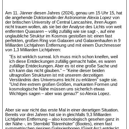
Am 11. Jänner diesen Jahres (2024), genau um 15 Uhr 15, hat
die angehende Doktorandin der Astronomie
Alexia Lopez
von
der britischen University of Central Lancashire, ihren Augen
nicht trauen wollen, als sie bei der Analyse des Lichts von weit
entfernten Quasaren – völlig zufällig wie sie sagt -, auf eine
unglaubliche Struktur im Kosmos gestoßen ist: einen fast
perfekten, großen Ring von Galaxien und Galaxienhaufen in 9
Milliarden Lichtjahren Entfernung und mit einem Durchmesser
von 1,3 Milliarden Lichtjahren:
"Es ist wirklich surreal. Ich muss mich schon kneifen, weil
ich diese Entdeckungen zufällig gemacht habe, es waren
zufällige Entdeckungen. Aber es ist eine große Sache und
ich kann das nicht glauben." – "Keine dieser beiden
ultragroßen Strukturen ist mit unserem derzeitigen
Verständnis des Universums leicht zu erklären" sagte sie.
"Und ihre extrem großen Größen, markanten Formen und
kosmologische Nähe müssen uns sicherlich etwas
Wichtiges sagen – aber was genau?" so Alexia Lopez.
Aber sie war nicht das erste Mal in einer derartigen Situation.
Bereits vor drei Jahren hat sie in gleichfalls 9,3 Milliarden
Lichtjahren Entfernung – also kosmologisch gesehen ganz in
der Nähe -, im Sternbild "Bärenhüter" (Bootes), einen fast
symmetrischen riesigen Galaxienbogen (Giant Arc) entdeckt.