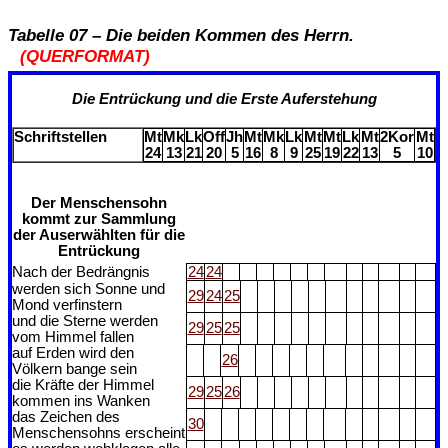
Tabelle 07 – Die beiden Kommen des Herrn.
(QUERFORMAT)
Die Entrückung und die Erste Auferstehung
Schriftstellen
Mt
Mk
Lk
Off
Jh
Mt
Mk
Lk
Mt
Mt
Lk
Mt
2Kor
Mt
24
13
21
20
5
16
8
9
25
19
22
13
5
10
Der Menschensohn
kommt zur Sammlung
der Auserwählten für die
Entrückung
Nach der Bedrängnis
24
24
werden sich Sonne und
29
24
25
Mond verfinstern
und die Sterne werden
29
25
25
vom Himmel fallen
auf Erden wird den
26
Völkern bange sein
die Kräfte der Himmel
29
25
26
kommen ins Wanken
das Zeichen des
30
Menschensohns erscheint