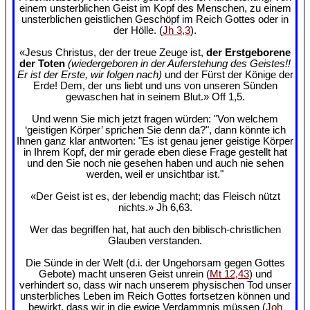
einem unsterblichen Geist im Kopf des Menschen, zu einem
unsterblichen geistlichen Geschöpf im Reich Gottes oder in
der Hölle. (
Jh 3,3
).
«Jesus Christus, der der treue Zeuge ist,
der Erstgeborene
der Toten
(wiedergeboren in der Auferstehung des Geistes!!
Er ist der Erste, wir folgen nach)
und der Fürst der Könige der
Erde! Dem, der uns liebt und uns von unseren Sünden
gewaschen hat in seinem Blut.» Off 1,5.
Und wenn Sie mich jetzt fragen würden: "Von welchem
‘geistigen Körper’ sprichen Sie denn da?", dann könnte ich
Ihnen ganz klar antworten: "Es ist genau jener geistige Körper
in Ihrem Kopf, der mir gerade eben diese Frage gestellt hat
und den Sie noch nie gesehen haben und auch nie sehen
werden, weil er unsichtbar ist."
«Der Geist ist es, der lebendig macht; das Fleisch nützt
nichts.» Jh 6,63.
Wer das begriffen hat, hat auch den biblisch-christlichen
Glauben verstanden.
Die Sünde in der Welt (d.i. der Ungehorsam gegen Gottes
Gebote) macht unseren Geist unrein (
Mt 12,43
) und
verhindert so, dass wir nach unserem physischen Tod unser
unsterbliches Leben im Reich Gottes fortsetzen können und
bewirkt, dass wir in die ewige Verdammnis müssen (
Joh