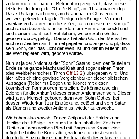
zu kommen: bei näherer Betrachtung zeigt sich, dass diese
letzte Entdeckung, der "Große Ring", am 11. Januar erfolgte.
Das ist 5 Tage nach dem, am 6. Januar im Christentum
weltweit gefeierten Tag der "heiligen drei Könige". Vor rund
zweitausend Jahren um diese Zeit, hatten diese drei "Könige"
auch einen besonders hellen Stern am Himmel entdeckt und
sind seinem Licht nach Bethlehem, wo der Sohn Gottes
geboren wurde, gefolgt. Damals hat also Gott den Menschen
auch ein Zeichen am Himmel gegeben und angekündigt, dass
sein Sohn, der "das Licht der Welt" ist und der im Millennium
die Welt regieren wird, geboren wurde.
Nun ist ja der Antichrist der "Sohn" Satans, dem der Teufel am
Ende seine ganze Macht und Kraft und sogar seinen Thron
(des Weltbeherrschers Thron
Off 13,2
;) übergeben wird. Und
hier läßt sich eine gewisse Vergleichbarkeit dieser biblischen
Aussagen (Reiter mit Bogen und Krone) mit diesen
kosmischen Formationen herstellen. Es könnte also ein
Zeichen für die Ankunft dieses ersten Antichristen sein. Dieser
wird ja als Mensch geboren, dann vom Sohn Gottes, bei
dessen Wiederkunft zur Entrückung, getötet und vom Satan
als Dämon und zweiter Antichriust wieder auferweckt.
Wir haben also sowohl für den Zeitpunkt der Entdeckung –
"Heilige drei Könige", als auch für den Inhalt des Zeichens –
"Reiter auf dem weißen Pferd mit Bogen und Krone" eine
mögliche biblische Korrelation, welche eben insbesondere
durch die Einzigartigkeit und Erstmaligkeit dieser kosmischen