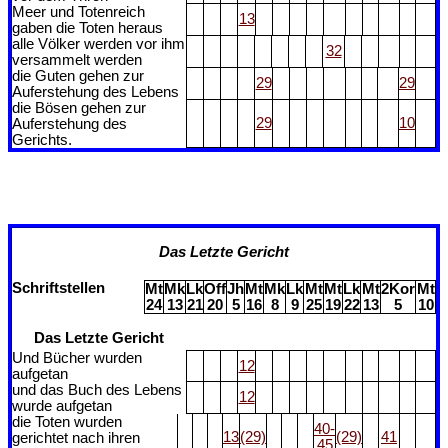
Meer und Totenreich
13
gaben die Toten heraus
alle Völker werden vor ihm
32
versammelt werden
die Guten gehen zur
29
29
Auferstehung des Lebens
die Bösen gehen zur
29
10
Auferstehung des
Gerichts.
Das Letzte Gericht
Schriftstellen
Mt
Mk
Lk
Off
Jh
Mt
Mk
Lk
Mt
Mt
Lk
Mt
2Kor
Mt
24
13
21
20
5
16
8
9
25
19
22
13
5
10
Das Letzte Gericht
Und Bücher wurden
12
aufgetan
und das Buch des Lebens
12
wurde aufgetan
die Toten wurden
40-
13
(29)
(29)
41
gerichtet nach ihren
45