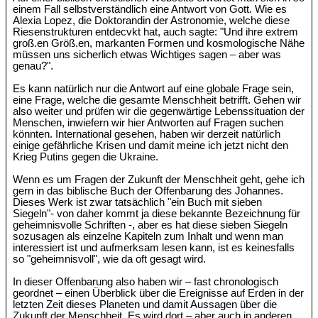
einem Fall selbstverständlich eine Antwort von Gott. Wie es
Alexia Lopez, die Doktorandin der Astronomie, welche diese
Riesenstrukturen entdecvkt hat, auch sagte: "Und ihre extrem
groß.en Größ.en, markanten Formen und kosmologische Nähe
müssen uns sicherlich etwas Wichtiges sagen – aber was
genau?".
Es kann natürlich nur die Antwort auf eine globale Frage sein,
eine Frage, welche die gesamte Menschheit betrifft. Gehen wir
also weiter und prüfen wir die gegenwärtige Lebenssituation der
Menschen, inwiefern wir hier Antworten auf Fragen suchen
könnten. International gesehen, haben wir derzeit natürlich
einige gefährliche Krisen und damit meine ich jetzt nicht den
Krieg Putins gegen die Ukraine.
Wenn es um Fragen der Zukunft der Menschheit geht, gehe ich
gern in das biblische Buch der Offenbarung des Johannes.
Dieses Werk ist zwar tatsächlich "ein Buch mit sieben
Siegeln"- von daher kommt ja diese bekannte Bezeichnung für
geheimnisvolle Schriften -, aber es hat diese sieben Siegeln
sozusagen als einzelne Kapiteln zum Inhalt und wenn man
interessiert ist und aufmerksam lesen kann, ist es keinesfalls
so "geheimnisvoll", wie da oft gesagt wird.
In dieser Offenbarung also haben wir – fast chronologisch
geordnet – einen Überblick über die Ereignisse auf Erden in der
letzten Zeit dieses Planeten und damit Aussagen über die
Zukunft der Menschheit. Es wird dort – aber auch in anderen