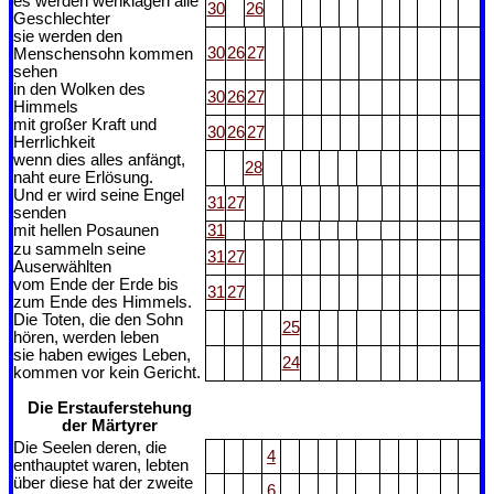
es werden wehklagen alle
30
26
Geschlechter
sie werden den
30
26
27
Menschensohn kommen
sehen
in den Wolken des
30
26
27
Himmels
mit großer Kraft und
30
26
27
Herrlichkeit
wenn dies alles anfängt,
28
naht eure Erlösung.
Und er wird seine Engel
31
27
senden
mit hellen Posaunen
31
zu sammeln seine
31
27
Auserwählten
vom Ende der Erde bis
31
27
zum Ende des Himmels.
Die Toten, die den Sohn
25
hören, werden leben
sie haben ewiges Leben,
24
kommen vor kein Gericht.
Die Erstauferstehung
der Märtyrer
Die Seelen deren, die
4
enthauptet waren, lebten
über diese hat der zweite
6