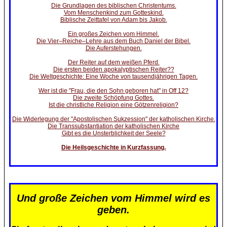
Die Grundlagen des biblischen Christentums.
Vom Menschenkind zum Gotteskind.
Biblische Zeittafel von Adam bis Jakob.
Ein großes Zeichen vom Himmel.
Die Vier–Reiche–Lehre aus dem Buch Daniel der Bibel.
Die Auferstehungen.
Der Reiter auf dem weißen Pferd.
Die ersten beiden apokalyptischen Reiter??
Die Weltgeschichte: Eine Woche von tausendjährigen Tagen.
Wer ist die "Frau, die den Sohn geboren hat" in Off 12?
Die zweite Schöpfung Gottes.
Ist die christliche Religion eine Götzenreligion?
Die Widerlegung der "Apostolischen Sukzession" der katholischen Kirche.
Die Transsubstantiation der katholischen Kirche
Gibt es die Unsterblichkeit der Seele?
Die Heilsgeschichte in Kurzfassung.
Und große Zeichen vom Himmel wird es
geben.