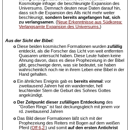
Kosmologie infrage: die beschleunigte Expansion des
Universums. Demnach deuten neue Daten darauf hin,
dass sich die Expansion des Alls nicht mehr weiter
beschleunigt,
sondern bereits angefangen hat, sich
zu verlangsamen
. (
Neue Erkenntnisse aus Südkorea:
Verlangsamte Expansion des Universums.
)
Aus der Sicht der Bibel:
o
Diese beiden kosmischen Formationen wurden
zufällig
entdeckt, als die Forscher das Licht von weit entfernten
Quasaren untersucht haben. Diese Leute haben keine
Ahnung davon, dass es diese Prophezeiung in der Bibel
gibt, geschweige denn, was sie bedeutet, sie haben
wahrscheinlich noch nie in ihrem Leben eine Bibel in der
Hand gehalten.
o
Ein ähnliches Ereignis gab es
bereits einmal
: vor
zweitausend Jahren hat ein wandernder, hell
leuchtender Stern die Geburt des Sohnes Gottes
angekündigt.
o
Der Zeitpunkt dieser zufälligen Entdeckung
des
"Großen Rings" ist fast deckungsgleich mit jenem vor
rd. zweitausend Jahren
o
Das Bild dieser Formationen läßt sich mit der
Prophezeiung des Reiters mit Bogen auf dem weißen
Pferd (
Off 6,2
;) und somit
auf den ersten Antichrist