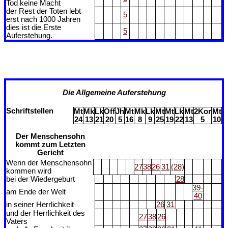
Tod keine Macht
der Rest der Toten lebt
5
erst nach 1000 Jahren
dies ist die Erste
5
Auferstehung.
Die Allgemeine Auferstehung
Schriftstellen
Mt
Mk
Lk
Off
Jh
Mt
Mk
Lk
Mt
Mt
Lk
Mt
2Kor
Mt
24
13
21
20
5
16
8
9
25
19
22
13
5
10
Der Menschensohn
kommt zum Letzten
Gericht
Wenn der Menschensohn
27
38
26
31
(28)
kommen wird
bei der Wiedergeburt
28
39-
am Ende der Welt
40
in seiner Herrlichkeit
26
31
und der Herrlichkeit des
27
38
26
Vaters