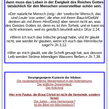
dann muss das Leben in der Ewigkeit des Reiches Gottes
tatsächlich für den Menschen unvorstellbar schön sein.
«Der natürliche Mensch
(orig.: der ‘seelische’ Mensch, das
sind Leute ‘von unten’, die eher mit ihrem Bauch/Gefühl
denken als mit ihrem Hirn/Geist)
aber nimmt nicht an, was
des Geistes Gottes ist, denn es ist ihm Torheit, und er kann es
nicht erkennen, weil es geistlich beurteilt wird;» 1Kor 2,14.
«Wenn ich euch das Irdische gesagt habe, und ihr glaubt
nicht, wie werdet ihr glauben, wenn ich euch das Himmlische
sage?» Jh 3,12.
«Wer an mich glaubt, wie die Schrift gesagt hat, aus dessen
Leib werden Ströme lebendigen Wassers fließen.» Jh 7,38.
Vorangegangene Kuztexte der Infobox:
Die neutestamentliche Wiedergeburt in der Auferstehung.
Die göttliche Dreieinigkeit.
Der Antichrist
Hier irrte Paulus, die Braut Christi ist nicht die Gemeinde, sondern
Israel.
Die Juden – eine Herrenrasse?
Ist die Bibel ein Märchenbuch?