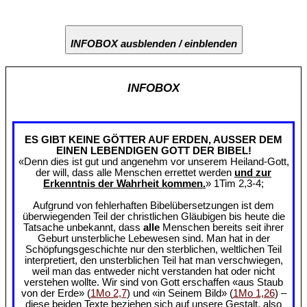
INFOBOX ausblenden / einblenden
INFOBOX
ES GIBT KEINE GÖTTER AUF ERDEN, AUSSER DEM
EINEN LEBENDIGEN GOTT DER BIBEL!
«Denn dies ist gut und angenehm vor unserem Heiland-Gott,
der will, dass alle Menschen errettet werden
und zur
Erkenntnis der Wahrheit kommen.
» 1Tim 2,3-4;
Aufgrund von fehlerhaften Bibelübersetzungen ist dem
überwiegenden Teil der christlichen Gläubigen bis heute die
Tatsache unbekannt, dass
alle
Menschen bereits seit ihrer
Geburt unsterbliche Lebewesen sind. Man hat in der
Schöpfungsgeschichte nur den sterblichen, weltlichen Teil
interpretiert, den unsterblichen Teil hat man verschwiegen,
weil man das entweder nicht verstanden hat oder nicht
verstehen wollte. Wir sind von Gott erschaffen «aus Staub
von der Erde» (
1Mo 2,7
) und «in Seinem Bild» (
1Mo 1,26
) –
diese beiden Texte beziehen sich auf unsere Gestalt, also