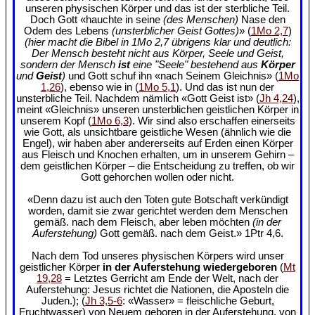
unseren physischen Körper und das ist der sterbliche Teil.
Doch Gott «hauchte in seine
(des Menschen)
Nase den
Odem des Lebens
(unsterblicher Geist Gottes)
» (
1Mo 2,7
)
(hier macht die Bibel in 1Mo 2,7 übrigens klar und deutlich:
Der Mensch besteht nicht aus Körper, Seele und Geist,
sondern der Mensch
ist
eine "Seele" bestehend aus
Körper
und
Geist
)
und Gott schuf ihn «nach Seinem Gleichnis» (
1Mo
1,26
), ebenso wie in (
1Mo 5,1
). Und das ist nun der
unsterbliche Teil. Nachdem nämlich «Gott Geist ist» (
Jh 4,24
),
meint «Gleichnis» unseren unsterblichen geistlichen Körper in
unserem Kopf (
1Mo 6,3
). Wir sind also erschaffen einerseits
wie Gott, als unsichtbare geistliche Wesen (ähnlich wie die
Engel), wir haben aber andererseits auf Erden einen Körper
aus Fleisch und Knochen erhalten, um in unserem Gehirn –
dem geistlichen Körper – die Entscheidung zu treffen, ob wir
Gott gehorchen wollen oder nicht.
«Denn dazu ist auch den Toten gute Botschaft verkündigt
worden, damit sie zwar gerichtet werden dem Menschen
gemäß. nach dem Fleisch, aber leben möchten
(in der
Auferstehung)
Gott gemäß. nach dem Geist.» 1Ptr 4,6.
Nach dem Tod unseres physischen Körpers wird unser
geistlicher Körper
in der Auferstehung wiedergeboren
(
Mt
19,28
= Letztes Gerricht am Ende der Welt, nach der
Auferstehung: Jesus richtet die Nationen, die Aposteln die
Juden.); (
Jh 3,5-6
: «Wasser» = fleischliche Geburt,
Fruchtwasser) von Neuem geboren in der Auferstehung, von