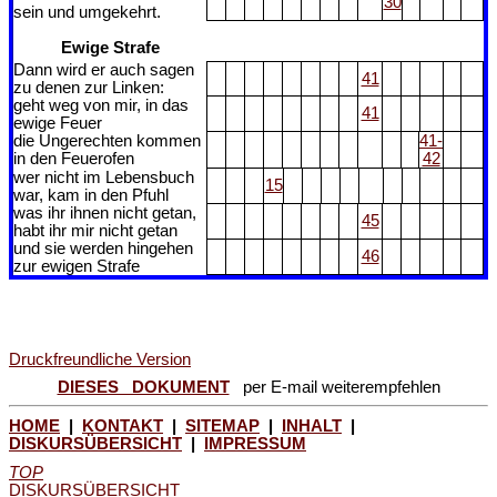
30
sein und umgekehrt.
Ewige Strafe
Dann wird er auch sagen
41
zu denen zur Linken:
geht weg von mir, in das
41
ewige Feuer
die Ungerechten kommen
41-
in den Feuerofen
42
wer nicht im Lebensbuch
15
war, kam in den Pfuhl
was ihr ihnen nicht getan,
45
habt ihr mir nicht getan
und sie werden hingehen
46
zur ewigen Strafe
Druckfreundliche Version
DIESES DOKUMENT
per E-mail weiterempfehlen
HOME
|
KONTAKT
|
SITEMAP
|
INHALT
|
DISKURSÜBERSICHT
|
IMPRESSUM
TOP
DISKURSÜBERSICHT