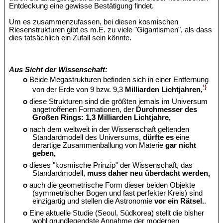
Entdeckung eine gewisse Bestätigung findet.
Um es zusammenzufassen, bei diesen kosmischen
Riesenstrukturen gibt es m.E. zu viele "Gigantismen", als dass
dies tatsächlich ein Zufall sein könnte.
Aus Sicht der Wissenschaft:
o
Beide Megastrukturen befinden sich in einer Entfernung
¹)
von der Erde von 9 bzw. 9,3
Milliarden Lichtjahren,
o
diese Strukturen sind die größten jemals im Universum
angetroffenen Formationen, der
Durchmesser des
Großen Rings: 1,3 Milliarden Lichtjahre,
o
nach dem weltweit in der Wissenschaft geltenden
Standardmodell des Universums,
dürfte es
eine
derartige Zusammenballung von Materie
gar nicht
geben,
o
dieses "kosmische Prinzip" der Wissenschaft, das
Standardmodell,
muss daher neu überdacht werden,
o
auch die geometrische Form dieser beiden Objekte
(symmetrischer Bogen und fast perfekter Kreis) sind
einzigartig und stellen die Astronomie
vor ein Rätsel.
.
o
Eine aktuelle Studie (Seoul, Südkorea) stellt die bisher
wohl grundlegendste Annahme der modernen