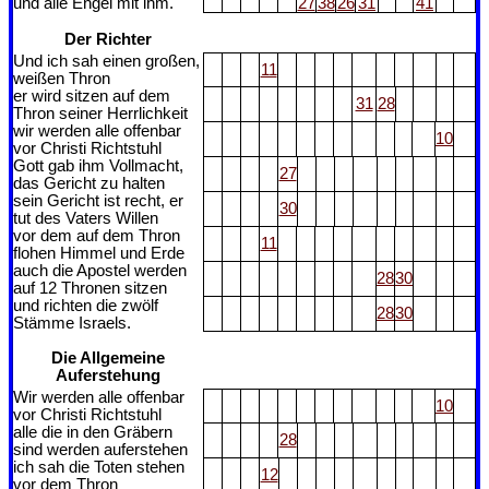
und alle Engel mit ihm.
27
38
26
31
41
Der Richter
Und ich sah einen großen,
11
weißen Thron
er wird sitzen auf dem
31
28
Thron seiner Herrlichkeit
wir werden alle offenbar
10
vor Christi Richtstuhl
Gott gab ihm Vollmacht,
27
das Gericht zu halten
sein Gericht ist recht, er
30
tut des Vaters Willen
vor dem auf dem Thron
11
flohen Himmel und Erde
auch die Apostel werden
28
30
auf 12 Thronen sitzen
und richten die zwölf
28
30
Stämme Israels.
Die Allgemeine
Auferstehung
Wir werden alle offenbar
10
vor Christi Richtstuhl
alle die in den Gräbern
28
sind werden auferstehen
ich sah die Toten stehen
12
vor dem Thron