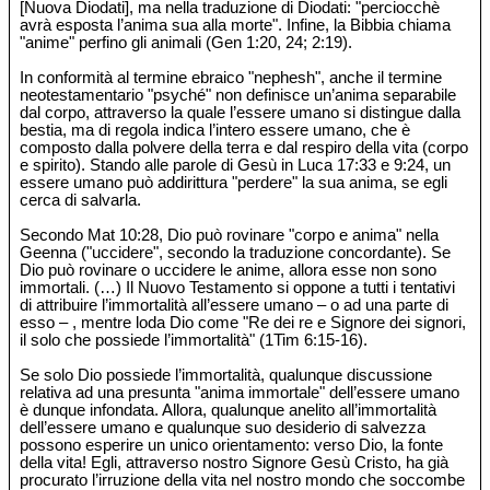
[Nuova Diodati], ma nella traduzione di Diodati: "perciocchè
avrà esposta l’anima sua alla morte". Infine, la Bibbia chiama
"anime" perfino gli animali (Gen 1:20, 24; 2:19).
In conformità al termine ebraico "nephesh", anche il termine
neotestamentario "psyché" non definisce un’anima separabile
dal corpo, attraverso la quale l’essere umano si distingue dalla
bestia, ma di regola indica l’intero essere umano, che è
composto dalla polvere della terra e dal respiro della vita (corpo
e spirito). Stando alle parole di Gesù in Luca 17:33 e 9:24, un
essere umano può addirittura "perdere" la sua anima, se egli
cerca di salvarla.
Secondo Mat 10:28, Dio può rovinare "corpo e anima" nella
Geenna ("uccidere", secondo la traduzione concordante). Se
Dio può rovinare o uccidere le anime, allora esse non sono
immortali. (…) Il Nuovo Testamento si oppone a tutti i tentativi
di attribuire l’immortalità all’essere umano – o ad una parte di
esso – , mentre loda Dio come "Re dei re e Signore dei signori,
il solo che possiede l’immortalità" (1Tim 6:15-16).
Se solo Dio possiede l’immortalità, qualunque discussione
relativa ad una presunta "anima immortale" dell’essere umano
è dunque infondata. Allora, qualunque anelito all’immortalità
dell’essere umano e qualunque suo desiderio di salvezza
possono esperire un unico orientamento: verso Dio, la fonte
della vita! Egli, attraverso nostro Signore Gesù Cristo, ha già
procurato l’irruzione della vita nel nostro mondo che soccombe