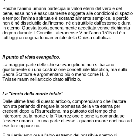
Poiché l’anima umana partecipa ai valori eterni del vero e del
bene, essa non è assolutamente soggetta alle condizioni di spazio
e tempo; l’anima spirituale è sostanzialmente semplice, e perciò
non è né dissolubile dall’interno, né distruttibile dall’esterno e dura
in eterno. Questa teoria generalmente accettata venne dichiarata
dogma durante il Concilio Lateranense V nell’anno 1515 ed è a
tutt’oggi un dogma fondamentale della Chiesa cattolica.
Il punto di vista evangelico.
La maggior parte delle chiese evangeliche non si basano
giustamente su una costruzione concettuale filosofica, ma sulla
Sacra Scrittura e argomentano più o meno come H. J.
Twisselmann nell’articolo citato all’inizio.
La "teoria della morte totale".
Dalle ultime frasi di questo articolo, comprendiamo che l’autore
non sta parlando di negare la promessa della vita eterna per i
credenti dopo la Risurrezione, ma piuttosto del tempo che
intercorre tra la morte e la Risurrezione e pone la domanda se
l’essere umano – o una parte di esso - quando muore continua ad
esistere oppure no.
E qui arriviamo ora all’altro estremo del possibile spettro di