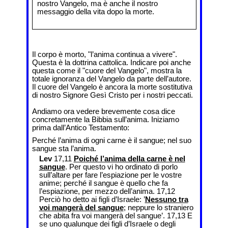
nostro Vangelo, ma è anche il nostro
messaggio della vita dopo la morte.
Il corpo è morto, "l’anima continua a vivere".
Questa è la dottrina cattolica. Indicare poi anche
questa come il "cuore del Vangelo", mostra la
totale ignoranza del Vangelo da parte dell’autore.
Il cuore del Vangelo è ancora la morte sostitutiva
di nostro Signore Gesì Cristo per i nostri peccati.
Andiamo ora vedere brevemente cosa dice
concretamente la Bibbia sull’anima. Iniziamo
prima dall’Antico Testamento:
Perché l’anima di ogni carne è il sangue; nel suo
sangue sta l’anima.
Lev
17,11
Poiché l’anima della carne è nel
sangue
. Per questo vi ho ordinato di porlo
sull’altare per fare l’espiazione per le vostre
anime; perché il sangue è quello che fa
l’espiazione, per mezzo dell’anima. 17,12
Perciò ho detto ai figli d’Israele: ’
Nessuno tra
voi mangerà del sangue
; neppure lo straniero
che abita fra voi mangerà del sangue’. 17,13 E
se uno qualunque dei figli d’Israele o degli