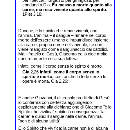
per i peccati, lui giusto per gli ingiusti, per
condurvi a Dio.
Fu messo a morte quanto alla
carne, ma reso vivente quanto allo spirito
.
1Piet 3,18;
Dunque, è lo spirito che rende viventi, non
l’anima. L’anima – il sangue – rimane nel corpo
morto dell’essere umano e imputridisce insieme
alla carne, proprio come nell’animale, se non
viene mangiato come sanguinaccio dai cattolici.
Ma il fratello di Gesù, Giacomo ce lo dice molto
concretamente nella sua lettera:
Infatti, come il corpo senza lo spirito è morto.
Gia
2,26
Infatti, come il corpo senza lo
spirito è morto
, così anche la fede senza le
opere è morta. Gia 2,26;
E anche Giovanni, il discepolo prediletto di Gesù,
lo conferma con certezza aggiungendo
esplicitamente alla dichiarazione di Giacomo "è lo
Spirito che vivifica" subito la conseguenza: "la
carne" e quindi il sangue nella carne, l’anima,
"non è di alcuna utilità".
È lo Spirito che vivifica; la carne non è di alcuna