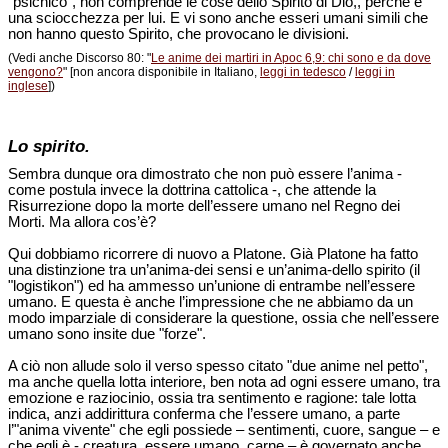
"psichico", non comprende le cose dello Spirito di Dio,, perché è
una sciocchezza per lui. E vi sono anche esseri umani simili che
non hanno questo Spirito, che provocano le divisioni.
(Vedi anche Discorso 80: "
Le anime dei martiri in Apoc 6,9: chi sono e da dove
vengono?
" [non ancora disponibile in Italiano,
leggi in tedesco
/
leggi in
inglese
])
Lo spirito.
Sembra dunque ora dimostrato che non può essere l’anima -
come postula invece la dottrina cattolica -, che attende la
Risurrezione dopo la morte dell’essere umano nel Regno dei
Morti. Ma allora cos’è?
Qui dobbiamo ricorrere di nuovo a Platone. Già Platone ha fatto
una distinzione tra un’anima-dei sensi e un’anima-dello spirito (il
"logistikon") ed ha ammesso un’unione di entrambe nell’essere
umano. E questa è anche l’impressione che ne abbiamo da un
modo imparziale di considerare la questione, ossia che nell’essere
umano sono insite due "forze".
A ciò non allude solo il verso spesso citato "due anime nel petto",
ma anche quella lotta interiore, ben nota ad ogni essere umano, tra
emozione e raziocinio, ossia tra sentimento e ragione: tale lotta
indica, anzi addirittura conferma che l’essere umano, a parte
l’"anima vivente" che egli possiede – sentimenti, cuore, sangue – e
che egli è - creatura, essere umano, carne – è governato anche