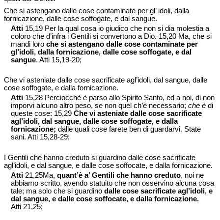
Che si astengano dalle cose contaminate per gl’ idoli, dalla
fornicazione, dalle cose soffogate, e dal sangue.
Atti
15,19 Per la qual cosa io giudico che non si dia molestia a
coloro che d’infra i Gentili si convertono a Dio. 15,20 Ma, che si
mandi loro
che si astengano dalle cose contaminate per
gl’idoli, dalla fornicazione, dalle cose soffogate, e dal
sangue
. Atti 15,19-20;
Che vi asteniate dalle cose sacrificate agl’idoli, dal sangue, dalle
cose soffogate, e dalla fornicazione.
Atti
15,28 Perciocchè è parso allo Spirito Santo, ed a noi, di non
imporvi alcuno altro peso, se non quel ch’è necessario;
che è
di
queste cose: 15,29
Che vi asteniate dalle cose sacrificate
agl’idoli, dal sangue, dalle cose soffogate, e dalla
fornicazione;
dalle quali cose farete ben di guardarvi. State
sani. Atti 15,28-29;
I Gentili che hanno creduto si guardino dalle cose sacrificate
agl’idoli, e dal sangue, e dalle cose soffocate, e dalla fornicazione.
Atti
21,25Ma,
quant’è a’ Gentili che hanno creduto
, noi ne
abbiamo scritto, avendo statuito che non osservino alcuna cosa
tale; ma solo che si guardino
dalle cose sacrificate agl’idoli, e
dal sangue, e dalle cose soffocate, e dalla fornicazione.
Atti 21,25;