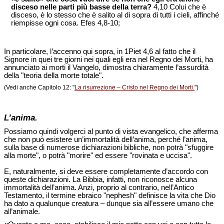
disceso nelle parti più basse della terra?
4,10 Colui che è
disceso, è lo stesso che è salito al di sopra di tutti i cieli, affinché
riempisse ogni cosa. Efes 4,8-10;
In particolare, l’accenno qui sopra, in 1Piet 4,6 al fatto che il
Signore in quei tre giorni nei quali egli era nel Regno dei Morti, ha
annunciato ai morti il Vangelo, dimostra chiaramente l’assurdità
della "teoria della morte totale".
(Vedi anche Capitolo 12: "
La risurrezione – Cristo nel Regno dei Morti.
")
L’anima.
Possiamo quindi volgerci al punto di vista evangelico, che afferma
che non può esistere un’immortalità dell’anima, perché l’anima,
sulla base di numerose dichiarazioni bibliche, non potrà "sfuggire
alla morte", o potrà "morire" ed essere "rovinata e uccisa".
E, naturalmente, si deve essere completamente d’accordo con
queste dichiarazioni. La Bibbia, infatti, non riconosce alcuna
immortalità dell’anima. Anzi, proprio al contrario, nell’Antico
Testamento, il termine ebraico "nephesh" definisce la vita che Dio
ha dato a qualunque creatura – dunque sia all’essere umano che
all’animale.