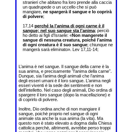
stranieri che abitano fra loro prende alla caccia
un quadrupede o un uccello che si può
mangiare,
ne spargerà il sangue e lo coprirà
di polvere
;
17,14
perché la l’anima di ogni carne è il
sangue; nel suo sangue sta l’anima
; perciò
ho detto ai figli d’Israele: «
Non mangerete il
sangue di nessuna creatura, poiché l’anima
di ogni creatura è il suo sangue
; chiunque ne
mangerà sarà eliminato». Lev 17,11-14;
L’anima è nel sangue. Il sangue della carne è la
sua anima, e precisamente "l’anima della carne".
Dunque, sia l’anima degli animali che l’anima
degli esseri umani è il loro sangue. L’anima negli
esseri viventi è la sede dei sentimenti e non
dell’intelletto. Nel caso degli animali, Dio ordina di
spargere il loro sangue (dopo la macellazione) e
di coprirlo di polvere.
Inoltre, Dio ordina anche di non mangiare il
sangue, poichè proprio nel sangue di ogni
animale sta anche la sua anima (la vita). Ma
questo non è stato elevato a dogma dalla Chiesa
cattolica perchè, altrimenti, avrebbe perso troppi