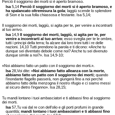
Perciò il soggiorno dei morti si è aperto bramoso.
Isa
5,14
Perciò il soggiorno dei morti si è aperto bramoso, e
ha spalancato oltremisura la gola
; laggiù scende lo splendore
di Sion e la sua folla chiassosa e festante. Isa 5,14;
Il soggiorno dei morti, laggiù, si agita per te, per venire a incontrarti
al tuo arrivo.
Isa
14,9
Il soggiorno dei morti, laggiù, si agita per te, per
venire a incontrarti al tuo arrivo
; esso sveglia per te le ombre,
tutti i principi della terra; fa alzare dai loro troni tutti i re delle
nazioni. 14,10 Tutti prendono la parola e ti dicono: «Anche tu
dunque sei diventato debole come noi? Anche tu sei divenuto
dunque simile a noi?». Isa 14,9-10;
«Noi abbiamo fatto un patto con il soggiorno dei morti.».
Isa
28,Voi dite:
«Noi abbiamo fatto alleanza con la morte,
abbiamo fatto un patto con il soggiorno dei morti;
quando
l’inondante flagello passerà, non giungerà fino a noi perché
abbiamo fatto della menzogna il nostro rifugio e ci siamo messi
al sicuro dietro l’inganno». Isa 28,15;
Tu mandi lontano i tuoi ambasciatori e ti abbassi fino al soggiorno
dei morti.
Isa
57,Tu vai dal re con dell’olio e gli porti profumi in grande
quantità;
mandi lontano i tuoi ambasciatori e ti abbassi fino