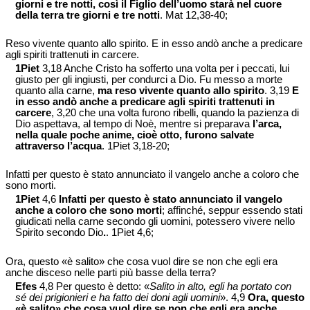
giorni e tre notti, così il Figlio dell’uomo starà nel cuore
della terra tre giorni e tre notti
. Mat 12,38-40;
Reso vivente quanto allo spirito. E in esso andò anche a predicare
agli spiriti trattenuti in carcere.
1Piet
3,18 Anche Cristo ha sofferto una volta per i peccati, lui
giusto per gli ingiusti, per condurci a Dio. Fu messo a morte
quanto alla carne,
ma reso vivente quanto allo spirito
. 3,19
E
in esso andò anche a predicare agli spiriti trattenuti in
carcere
, 3,20 che una volta furono ribelli, quando la pazienza di
Dio aspettava, al tempo di Noè, mentre si preparava
l’arca,
nella quale poche anime, cioè otto, furono salvate
attraverso l’acqua
. 1Piet 3,18-20;
Infatti per questo è stato annunciato il vangelo anche a coloro che
sono morti.
1Piet
4,6
Infatti per questo è stato annunciato il vangelo
anche a coloro che sono morti
; affinché, seppur essendo stati
giudicati nella carne secondo gli uomini, potessero vivere nello
Spirito secondo Dio
.
. 1Piet 4,6;
Ora, questo «è salito» che cosa vuol dire se non che egli era
anche disceso nelle parti più basse della terra?
Efes
4,8 Per questo è detto: «
Salito in alto, egli ha portato con
sé dei prigionieri e ha fatto dei doni agli uomini
». 4,9
Ora, questo
«è salito» che cosa vuol dire se non che egli era anche