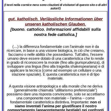
(I testi nella cornice nera sono citazioni di visitatori di questo sito o di altri
autori!)
gut. katholisch. Verlässliche Informationen über
unseren katholischen Glauben.
[buono. cattolico. Informazioni affidabili sulla
nostra fede cattolica.]
(…) la differenza fondamentale con l’animale non è da
ricercare, in base a una visione biologica, in ciò che creiamo,
facciamo o nelle abilità che possediamo. Tutt’altro, l’essere
umano deve essere dotato di una caratteristica che lo rende
in grado di riconoscere la morale (fino alla giurisprudenza), di
sviluppare una lingua (fino alla tragedia shakespeariana) e di
applicare la tecnica (come ad esempio un cellulare o una
stazione spaziale). E questa caratteristica non è di tipo
materiale.
A questa visione antropologica e alla morale che ne deriva
(generalmente chiamata "utilitarismo preferenziale")
possiamo dare una risposta convincente, solo se accettiamo
una componente non materiale – l’anima – come
fondamentale caratteristica distintiva. Importante:
non ci
siamo inventati l’anima per giustificare il nostro
comportamento (apparentemente bestiale) nei confronti