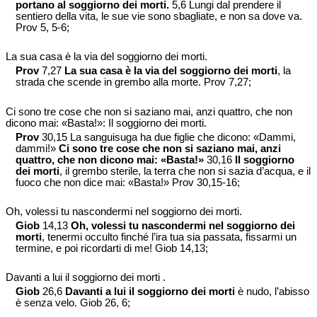
portano al soggiorno dei morti.
5,6 Lungi dal prendere il
sentiero della vita, le sue vie sono sbagliate, e non sa dove va.
Prov 5, 5-6;
La sua casa è la via del soggiorno dei morti.
Prov
7,27
La sua casa è la via del soggiorno dei morti
, la
strada che scende in grembo alla morte. Prov 7,27;
Ci sono tre cose che non si saziano mai, anzi quattro, che non
dicono mai: «Basta!»: Il soggiorno dei morti.
Prov
30,15 La sanguisuga ha due figlie che dicono: «Dammi,
dammi!»
Ci sono tre cose che non si saziano mai, anzi
quattro, che non dicono mai: «Basta!»
30,16
Il soggiorno
dei morti
, il grembo sterile, la terra che non si sazia d’acqua, e il
fuoco che non dice mai: «Basta!» Prov 30,15-16;
Oh, volessi tu nascondermi nel soggiorno dei morti.
Giob
14,13
Oh, volessi tu nascondermi nel soggiorno dei
morti
, tenermi occulto finché l’ira tua sia passata, fissarmi un
termine, e poi ricordarti di me! Giob 14,13;
Davanti a lui il soggiorno dei morti .
Giob
26,6
Davanti a lui il soggiorno dei morti
è nudo, l’abisso
è senza velo. Giob 26, 6;