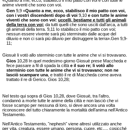
«Quanto a me, ecco, stabilisco il mio patto con voi e con tutte le
anime viventi che sono con voi.
Gen
9,9 «
Quanto a me, ecco, stabilisco il mio patto con voi,
con i vostri discendenti dopo di voi
9,10
e con tutte le anime
viventi che sono con voi:
uccelli, bestiame e tutti gli animali
della terra con voi
;
da tutti quelli che sono usciti dall’arca, a tutti
gli animali della terra. 9,11 Io stabilisco il mio patto con voi;
nessun essere vivente sarà più sterminato dalle acque del
diluvio e non ci sarà più diluvio per distruggere la terra».Gen 9,9-
11;
Giosuè li votò allo sterminio con tutte le anime che vi si trovavano.
Gios
10,28 In quel medesimo giorno Giosuè prese Maccheda e
fece passare a fil di spada la città
e il suo re; li votò allo
sterminio con tutte le anime che vi si trovavano; non ne
lasciò scampare una
, e trattò il re di Maccheda come aveva
trattato il re di Gerico. Gios 10,28;
Nel testo qui sopra di Gios 10,28, dove Giosuè, tra l’altro,
condannò a morte tutte le anime della città e non lasciò che vi
fosse scampo per nessuna di loro, si deve ancora una volta
riconoscere del tutto chiaramente la mortalità dell’anima nell’Antico
Testamento.
Nell’Antico Testamento, "nephesh" viene altresì utilizzato anche
per vita, creatura, essere umano, persona, cuore, etc…, cosicché