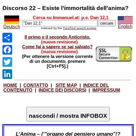
Discorso 22 – Esiste l’immortalità dell’anima?
Cerca su Immanuel.at: p.e. Dan 12,1
English
Deutsch
Indexed by the
FreeFind search engine
Il primo e il secondo Anticristo.
(nuova revisione)
Come fai a sapere se sai salvato?
Share
(nuova revisione)
(Per ottenere la versione corrente
Facebook
di un documento, premere
[Ctrl+F5].)
Twitter
LinkedIn
HOME
|
CONTATTO
|
SITE MAP
|
INDICE DEL
CONTENUTO
|
INDICE DEI DISCORSI
|
IMPRESSUM
nascondi / mostra INFOBOX
L’Anima – l’"organo del pensiero umano"!?