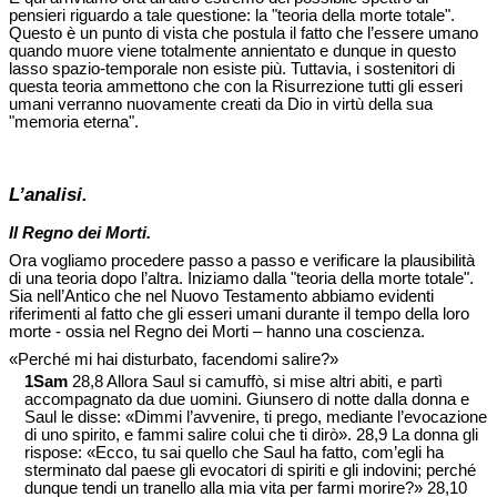
pensieri riguardo a tale questione: la "teoria della morte totale".
Questo è un punto di vista che postula il fatto che l’essere umano
quando muore viene totalmente annientato e dunque in questo
lasso spazio-temporale non esiste più. Tuttavia, i sostenitori di
questa teoria ammettono che con la Risurrezione tutti gli esseri
umani verranno nuovamente creati da Dio in virtù della sua
"memoria eterna".
L’analisi.
Il Regno dei Morti.
Ora vogliamo procedere passo a passo e verificare la plausibilità
di una teoria dopo l’altra. Iniziamo dalla "teoria della morte totale".
Sia nell’Antico che nel Nuovo Testamento abbiamo evidenti
riferimenti al fatto che gli esseri umani durante il tempo della loro
morte - ossia nel Regno dei Morti – hanno una coscienza.
«Perché mi hai disturbato, facendomi salire?»
1Sam
28,8 Allora Saul si camuffò, si mise altri abiti, e partì
accompagnato da due uomini. Giunsero di notte dalla donna e
Saul le disse: «Dimmi l’avvenire, ti prego, mediante l’evocazione
di uno spirito, e fammi salire colui che ti dirò». 28,9 La donna gli
rispose: «Ecco, tu sai quello che Saul ha fatto, com’egli ha
sterminato dal paese gli evocatori di spiriti e gli indovini; perché
dunque tendi un tranello alla mia vita per farmi morire?» 28,10