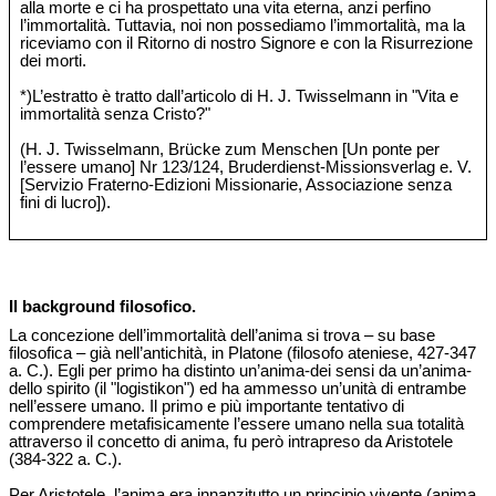
alla morte e ci ha prospettato una vita eterna, anzi perfino
l’immortalità. Tuttavia, noi non possediamo l’immortalità, ma la
riceviamo con il Ritorno di nostro Signore e con la Risurrezione
dei morti.
*)L’estratto è tratto dall’articolo di H. J. Twisselmann in "Vita e
immortalità senza Cristo?"
(H. J. Twisselmann, Brücke zum Menschen [Un ponte per
l’essere umano] Nr 123/124, Bruderdienst-Missionsverlag e. V.
[Servizio Fraterno-Edizioni Missionarie, Associazione senza
fini di lucro]).
Il background filosofico.
La concezione dell’immortalità dell’anima si trova – su base
filosofica – già nell’antichità, in Platone (filosofo ateniese, 427-347
a. C.). Egli per primo ha distinto un’anima-dei sensi da un’anima-
dello spirito (il "logistikon") ed ha ammesso un’unità di entrambe
nell’essere umano. Il primo e più importante tentativo di
comprendere metafisicamente l’essere umano nella sua totalità
attraverso il concetto di anima, fu però intrapreso da Aristotele
(384-322 a. C.).
Per Aristotele, l’anima era innanzitutto un principio vivente (anima