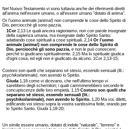
Nel Nuovo Testamento vi sono tuttavia anche dei riferimenti diretti
all’anima nell’essere umano, o all’essere umano "dotato di anima".
Or l’uomo animale
(anima!)
non comprende le cose dello Spirito di
Dio, perciocchè gli sono pazzia.
1Cor
2,13 Le quali ancora ragioniamo, non con parole insegnate
della sapienza umana, ma insegnate dallo Spirito Santo;
adattando cose spirituali a cose spirituali. 2,14
Or l’uomo
animale (anima!) non comprende le cose dello Spirito di
Dio, perciocchè gli sono pazzia,
e non
le
può conoscere;
perché si giudicano spiritualmente. 2,15 Ma lo spirituale giudica
d’ogni cosa, ed egli non è giudicato da alcuno. 1Cor 2,13-15;
Costoro son quelli che separano sè stessi,
essendo
sensuali
(lit.:
psychikoi/animale)
, non avendo lo Spirito.
Giuda
1,18 come vi dicevano, che nell’ultimo tempo vi
sarebbero degli schernitori; i quali camminerebbero secondo le
concupiscenze delle loro empietà. 1,19
Costoro son quelli che
separano sè stessi,
essendo
sensuali (lit.:
psychikoi/animale), non avendo lo Spirito.
1,20 Ma voi, diletti,
edificando voi stessi sopra la vostra santissima fede, orando per
lo Spirito Santo. Giuda 1,18-20;
Un simile essere umano, dotato di indole "naturale", "terreno" e