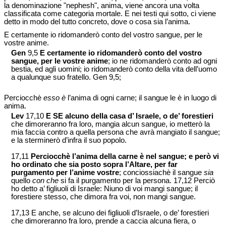
la denominazione "nephesh", anima, viene ancora una volta
classificata come categoria mortale. E nei testi qui sotto, ci viene
detto in modo del tutto concreto, dove o cosa sia l’anima.
E certamente io ridomanderò conto del vostro sangue, per le
vostre anime.
Gen
9,5
E certamente io ridomanderò conto del vostro
sangue, per le vostre anime
; io ne ridomanderò conto ad ogni
bestia, ed agli uomini; io ridomanderò conto della vita dell’uomo
a qualunque suo fratello. Gen 9,5;
Perciocchè
esso è
l’anima di ogni carne; il sangue le è in luogo di
anima.
Lev
17,10
E SE alcuno della casa d’ Israele, o de’ forestieri
che dimoreranno fra loro, mangia alcun sangue, io metterò la
mia faccia contro a quella persona che avrà mangiato il sangue;
e la sterminerò d’infra il suo popolo.
17,11
Perciocchè l’anima della carne è nel sangue; e però vi
ho ordinato che sia posto sopra l’Altare, per far
purgamento per l’anime vostre
; conciossiachè il sangue
sia
quello
con che
si fa il purgamento per la persona. 17,12 Perciò
ho detto a’ figliuoli di Israele: Niuno di voi mangi sangue; il
forestiere stesso, che dimora fra voi, non mangi sangue.
17,13 E anche, se alcuno dei figliuoli d’Israele, o de’ forestieri
che dimoreranno fra loro, prende a caccia alcuna fiera, o