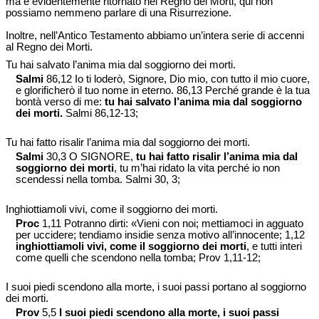
ma è evidentemente ritornato nel Regno dei Morti, qui non
possiamo nemmeno parlare di una Risurrezione.
Inoltre, nell’Antico Testamento abbiamo un’intera serie di accenni
al Regno dei Morti.
Tu hai salvato l’anima mia dal soggiorno dei morti.
Salmi
86,12 Io ti loderò, Signore, Dio mio, con tutto il mio cuore,
e glorificherò il tuo nome in eterno. 86,13 Perché grande è la tua
bontà verso di me:
tu hai salvato l’anima mia dal soggiorno
dei morti.
Salmi 86,12-13;
Tu hai fatto risalir l’anima mia dal soggiorno dei morti.
Salmi
30,3 O SIGNORE,
tu hai fatto risalir l’anima mia dal
soggiorno dei morti
, tu m’hai ridato la vita perché io non
scendessi nella tomba. Salmi 30, 3;
Inghiottiamoli vivi, come il soggiorno dei morti.
Proc
1,11 Potranno dirti: «Vieni con noi; mettiamoci in agguato
per uccidere; tendiamo insidie senza motivo all’innocente; 1,12
inghiottiamoli vivi, come il soggiorno dei morti
, e tutti interi
come quelli che scendono nella tomba; Prov 1,11-12;
I suoi piedi scendono alla morte, i suoi passi portano al soggiorno
dei morti.
Prov
5,5
I suoi piedi scendono alla morte, i suoi passi