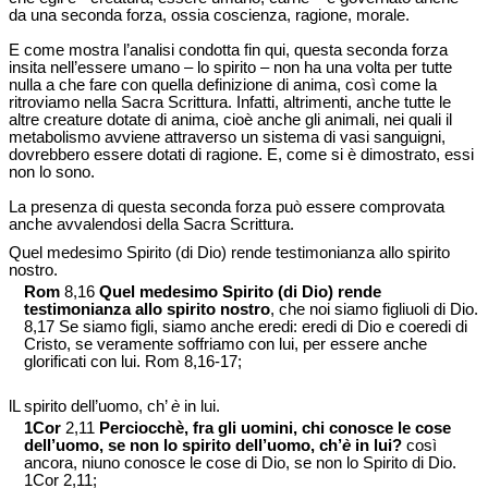
da una seconda forza, ossia coscienza, ragione, morale.
E come mostra l’analisi condotta fin qui, questa seconda forza
insita nell’essere umano – lo spirito – non ha una volta per tutte
nulla a che fare con quella definizione di anima, così come la
ritroviamo nella Sacra Scrittura. Infatti, altrimenti, anche tutte le
altre creature dotate di anima, cioè anche gli animali, nei quali il
metabolismo avviene attraverso un sistema di vasi sanguigni,
dovrebbero essere dotati di ragione. E, come si è dimostrato, essi
non lo sono.
La presenza di questa seconda forza può essere comprovata
anche avvalendosi della Sacra Scrittura.
Quel medesimo Spirito (di Dio) rende testimonianza allo spirito
nostro.
Rom
8,16
Quel medesimo Spirito (di Dio) rende
testimonianza allo spirito nostro
, che noi siamo figliuoli di Dio.
8,17 Se siamo figli, siamo anche eredi: eredi di Dio e coeredi di
Cristo, se veramente soffriamo con lui, per essere anche
glorificati con lui. Rom 8,16-17;
lL spirito dell’uomo, ch’
è
in lui.
1Cor
2,11
Perciocchè, fra gli uomini, chi conosce le cose
dell’uomo, se non lo spirito dell’uomo, ch’
è
in lui?
così
ancora, niuno conosce le cose di Dio, se non lo Spirito di Dio.
1Cor 2,11;