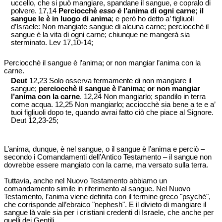
uccello, che si può mangiare, spandane il sangue, e copralo di
polvere. 17,14
Perciocchè
esso è
l’anima di ogni carne; il
sangue le è in luogo di anima
; e però ho detto a’ figliuoli
d’Israele: Non mangiate sangue di alcuna carne; perciocchè il
sangue è la vita di ogni carne; chiunque ne mangerà sia
sterminato. Lev 17,10-14;
Perciocchè il sangue è l’anima; or non mangiar l’anima con la
carne.
Deut
12,23 Solo osserva fermamente di non mangiare il
sangue;
perciocchè il sangue è l’anima; or non mangiar
l’anima con la carne
. 12,24 Non mangiarlo; spandilo in terra
come acqua. 12,25 Non mangiarlo; acciocchè sia bene a te e a’
tuoi figliuoli dopo te, quando avrai fatto ciò che piace al Signore.
Deut 12,23-25;
L’anima, dunque, è nel sangue, o il sangue è l’anima e perciò –
secondo i Comandamenti dell’Antico Testamento – il sangue non
dovrebbe essere mangiato con la carne, ma versato sulla terra.
Tuttavia, anche nel Nuovo Testamento abbiamo un
comandamento simile in riferimento al sangue. Nel Nuovo
Testamento, l’anima viene definita con il termine greco "psyché",
che corrisponde all’ebraico "nephesh". E il divieto di mangiare il
sangue là vale sia per i cristiani credenti di Israele, che anche per
quelli dei Gentili.