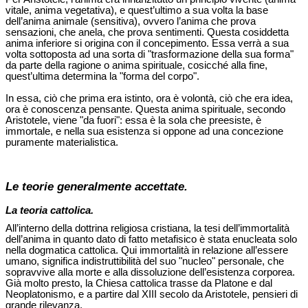
vitale, anima vegetativa), e quest’ultimo a sua volta la base
dell’anima animale (sensitiva), ovvero l’anima che prova
sensazioni, che anela, che prova sentimenti. Questa cosiddetta
anima inferiore si origina con il concepimento. Essa verrà a sua
volta sottoposta ad una sorta di "trasformazione della sua forma"
da parte della ragione o anima spirituale, cosicché alla fine,
quest’ultima determina la "forma del corpo".
In essa, ciò che prima era istinto, ora è volontà, ciò che era idea,
ora è conoscenza pensante. Questa anima spirituale, secondo
Aristotele, viene "da fuori": essa è la sola che preesiste, è
immortale, e nella sua esistenza si oppone ad una concezione
puramente materialistica.
Le teorie generalmente accettate.
La teoria cattolica.
All’interno della dottrina religiosa cristiana, la tesi dell’immortalità
dell’anima in quanto dato di fatto metafisico è stata enucleata solo
nella dogmatica cattolica. Qui immortalità in relazione all’essere
umano, significa indistruttibilità del suo "nucleo" personale, che
sopravvive alla morte e alla dissoluzione dell’esistenza corporea.
Già molto presto, la Chiesa cattolica trasse da Platone e dal
Neoplatonismo, e a partire dal XIII secolo da Aristotele, pensieri di
grande rilevanza.