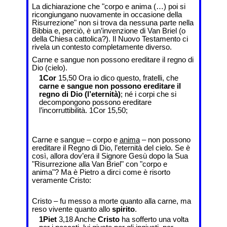
La dichiarazione che "corpo e anima (…) poi si
ricongiungano nuovamente in occasione della
Risurrezione" non si trova da nessuna parte nella
Bibbia e, perciò, è un’invenzione di Van Briel (o
della Chiesa cattolica?). Il Nuovo Testamento ci
rivela un contesto completamente diverso.
Carne e sangue non possono ereditare il regno di
Dio (cielo).
1Cor
15,50 Ora io dico questo, fratelli, che
carne e sangue non possono ereditare il
regno di Dio (l’eternità)
; né i corpi che si
decompongono possono ereditare
l’incorruttibilità. 1Cor 15,50;
Carne e sangue – corpo e
anima
– non possono
ereditare il Regno di Dio, l’eternità del cielo. Se è
così, allora dov’era il Signore Gesù dopo la Sua
"Risurrezione alla Van Briel" con "corpo e
anima"? Ma è Pietro a dirci come è risorto
veramente Cristo:
Cristo – fu messo a morte quanto alla carne, ma
reso vivente quanto allo
spirito
.
1Piet
3,18 Anche
Cristo
ha sofferto una volta