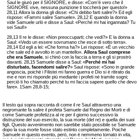
Saul le giurò per il SIGNORE, e disse: «Com’è vero che il
SIGNORE vive, nessuna punizione ti toccherà per questo!»
28,11 Allora la donna gli disse: «Chi debbo farti salire?» Ed egli
rispose: «Fammi salire Samuele». 28,12 E quando la donna
vide Samuele urlò e disse a Saul: «Perché mi hai ingannata? Tu
sei Saul!»
28,13 Il re le disse: «Non preoccuparti; che vedi?» E la donna a
Saul: «Vedo un essere sovrumano che esce di sotto terra».
28,14 Ed egli a lei: «Che forma ha?» Lei rispose: «È un vecchio
che sale ed è avvolto in un mantello».
Allora Saul comprese
che era Samuele
, si chinò con la faccia a terra e gli si prostrò
davanti. 28,15 Samuele disse a Saul: «
Perché mi hai
disturbato, facendomi salire?
» Saul rispose: «Sono in grande
angoscia, poiché i Filistei mi fanno guerra e Dio si è ritirato da
me e non mi risponde più mediante i profeti né tramite sogni;
perciò ti ho chiamato perché tu mi faccia sapere quello che devo
fare». 1Sam 28,8-15;
Il testo qui sopra racconta di come il re Saul attraverso una
negromante fa salire il profeta Samuele dal Regno dei Morti e di
come Samuele profetizza al re per il giorno successivo la
distruzione del suo esercito, la sua morte (del re) e quella dei suoi
figli. Questo avvenimento non sarebbe stato possibile se Samuele
dopo la sua morte fosse stato estinto completamente. Poiché
Samuele in questo evento, però, non è nemmeno tornato in vita,