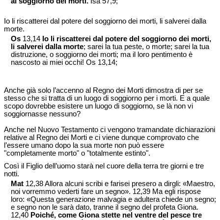
al soggiorno dei morti.
Isa 57,9;
Io li riscatterei dal potere del soggiorno dei morti, li salverei dalla
morte.
Os
13,14
Io li riscatterei dal potere del soggiorno dei morti,
li salverei dalla morte
; sarei la tua peste, o morte; sarei la tua
distruzione, o soggiorno dei morti; ma il loro pentimento è
nascosto ai miei occhi! Os 13,14;
Anche già solo l’accenno al Regno dei Morti dimostra di per se
stesso che si tratta di un luogo di soggiorno per i morti. E a quale
scopo dovrebbe esistere un luogo di soggiorno, se là non vi
soggiornasse nessuno?
Anche nel Nuovo Testamento ci vengono tramandate dichiarazioni
relative al Regno dei Morti e ci viene dunque comprovato che
l’essere umano dopo la sua morte non può essere
"completamente morto" o "totalmente estinto".
Così il Figlio dell’uomo starà nel cuore della terra tre giorni e tre
notti.
Mat
12,38 Allora alcuni scribi e farisei presero a dirgli: «Maestro,
noi vorremmo vederti fare un segno». 12,39 Ma egli rispose
loro: «Questa generazione malvagia e adultera chiede un segno;
e segno non le sarà dato, tranne il segno del profeta Giona.
12,40
Poiché, come Giona stette nel ventre del pesce tre