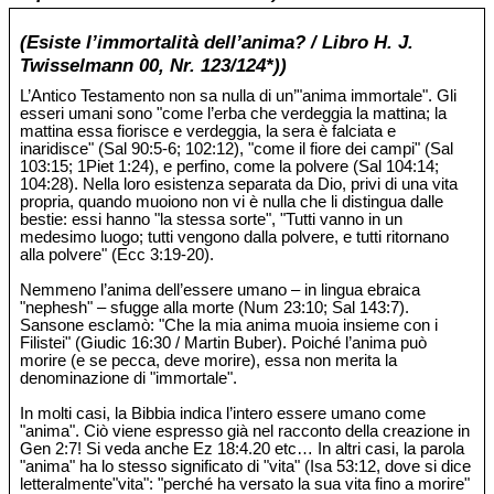
(Esiste l’immortalità dell’anima? / Libro H. J.
Twisselmann 00, Nr. 123/124*))
L’Antico Testamento non sa nulla di un’"anima immortale". Gli
esseri umani sono "come l’erba che verdeggia la mattina; la
mattina essa fiorisce e verdeggia, la sera è falciata e
inaridisce" (Sal 90:5-6; 102:12), "come il fiore dei campi" (Sal
103:15; 1Piet 1:24), e perfino, come la polvere (Sal 104:14;
104:28). Nella loro esistenza separata da Dio, privi di una vita
propria, quando muoiono non vi è nulla che li distingua dalle
bestie: essi hanno "la stessa sorte", "Tutti vanno in un
medesimo luogo; tutti vengono dalla polvere, e tutti ritornano
alla polvere" (Ecc 3:19-20).
Nemmeno l’anima dell’essere umano – in lingua ebraica
"nephesh" – sfugge alla morte (Num 23:10; Sal 143:7).
Sansone esclamò: "Che la mia anima muoia insieme con i
Filistei" (Giudic 16:30 / Martin Buber). Poiché l’anima può
morire (e se pecca, deve morire), essa non merita la
denominazione di "immortale".
In molti casi, la Bibbia indica l’intero essere umano come
"anima". Ciò viene espresso già nel racconto della creazione in
Gen 2:7! Si veda anche Ez 18:4.20 etc… In altri casi, la parola
"anima" ha lo stesso significato di "vita" (Isa 53:12, dove si dice
letteralmente"vita": "perché ha versato la sua vita fino a morire"