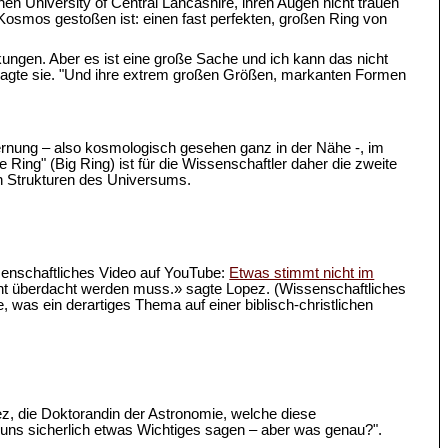
hen University of Central Lancashire, ihren Augen nicht trauen
im Kosmos gestoßen ist: einen fast perfekten, großen Ring von
kungen. Aber es ist eine große Sache und ich kann das nicht
" sagte sie. "Und ihre extrem großen Größen, markanten Formen
Entfernung – also kosmologisch gesehen ganz in der Nähe -, im
Ring" (Big Ring) ist für die Wissenschaftler daher die zweite
en Strukturen des Universums.
senschaftliches Video auf YouTube:
Etwas stimmt nicht im
cht überdacht werden muss.» sagte Lopez. (Wissenschaftliches
, was ein derartiges Thema auf einer biblisch-christlichen
pez, die Doktorandin der Astronomie, welche diese
ns sicherlich etwas Wichtiges sagen – aber was genau?".