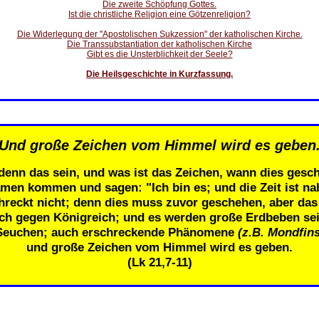
Die zweite Schöpfung Gottes.
Ist die christliche Religion eine Götzenreligion?
Die Widerlegung der "Apostolischen Sukzession" der katholischen Kirche.
Die Transsubstantiation der katholischen Kirche
Gibt es die Unsterblichkeit der Seele?
Die Heilsgeschichte in Kurzfassung.
Und große Zeichen vom Himmel wird es geben
denn das sein, und was ist das Zeichen, wann dies gesch
men kommen und sagen: "Ich bin es; und die Zeit ist n
eckt nicht; denn dies muss zuvor geschehen, aber das E
ich gegen Königreich; und es werden große Erdbeben se
Seuchen; auch erschreckende Phänomene
(z.B. Mondfins
und große Zeichen vom Himmel wird es geben.
(Lk 21,7-11)