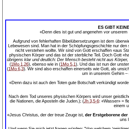
ES GIBT KEIN
«Denn dies ist gut und angenehm vor unserem H
Aufgrund von fehlerhaften Bibelübersetzungen ist dem überwie
Lebewesen sind. Man hat in der Schöpfungsgeschichte nur den ste
nicht verstehen wollte. Wir sind von Gott erschaffen «aus St
physischen Körper und das ist der sterbliche Teil. Doch Gott «h
übrigens klar und deutlich: Der Mensch besteht nicht aus Körpe
(
1Mo 1,26
), ebenso wie in (
1Mo 5,1
). Und das ist nun der unste
(
1Mo 6,3
). Wir sind also erschaffen einerseits wie Gott, als uns
um in unserem Gehirn – d
«Denn dazu ist auch den Toten gute Botschaft verkündigt wor
Nach dem Tod unseres physischen Körpers wird unser geistlich
die Nationen, die Aposteln die Juden.); (
Jh 3,5-6
: «Wasser» = fl
einem un
«Jesus Christus, der der treue Zeuge ist,
der Erstgeborene der
uns 
Und wenn Sie mich jetzt fragen würden: "Von welchem ‘geistigen 