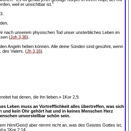
en, weil er unsichtbar ist."
3.
nden.
 wir nach unserem physischen Tod unser unsterbliches Leben im
ssen (
Joh 3,36
).
us den Angeln heben können. Alle deine Sünden sind gesühnt, wenn
, des Vaters. (
Jh 3,16
).
tet hat denen, die ihn lieben.» 1Kor 2,9.
s Leben muss an Vortrefflichkeit alles übertreffen, was sich
n und kein Ohr gehört hat und in keines Menschen Herz
enschen unvorstellbar schön sein.
rem Hirn/Geist)
aber nimmt nicht an, was des Geistes Gottes ist,
rd;» 1Kor 2,14.