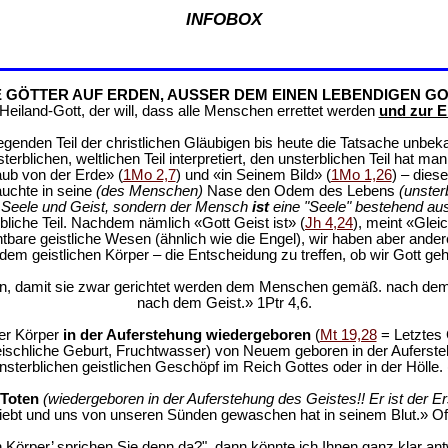
INFOBOX
E GÖTTER AUF ERDEN, AUSSER DEM EINEN LEBENDIGEN GO
eiland-Gott, der will, dass alle Menschen errettet werden
und zur E
genden Teil der christlichen Gläubigen bis heute die Tatsache unbek
rblichen, weltlichen Teil interpretiert, den unsterblichen Teil hat m
aub von der Erde» (
1Mo 2,7
) und «in Seinem Bild» (
1Mo 1,26
) – dies
auchte in seine
(des Menschen)
Nase den Odem des Lebens
(unster
r, Seele und Geist, sondern der Mensch
ist
eine "Seele" bestehend au
rbliche Teil. Nachdem nämlich «Gott Geist ist» (
Jh 4,24
), meint «Glei
ichtbare geistliche Wesen (ähnlich wie die Engel), wir haben aber and
em geistlichen Körper – die Entscheidung zu treffen, ob wir Gott geh
den, damit sie zwar gerichtet werden dem Menschen gemäß. nach dem
nach dem Geist.» 1Ptr 4,6.
er Körper
in der Auferstehung wiedergeboren
(
Mt 19,28
= Letztes 
eischliche Geburt, Fruchtwasser) von Neuem geboren in der Auferst
sterblichen geistlichen Geschöpf im Reich Gottes oder in der Hölle. 
 Toten
(wiedergeboren in der Auferstehung des Geistes!! Er ist der Er
liebt und uns von unseren Sünden gewaschen hat in seinem Blut.» Off
Körper’ sprichen Sie denn da?", dann könnte ich Ihnen ganz klar antwo