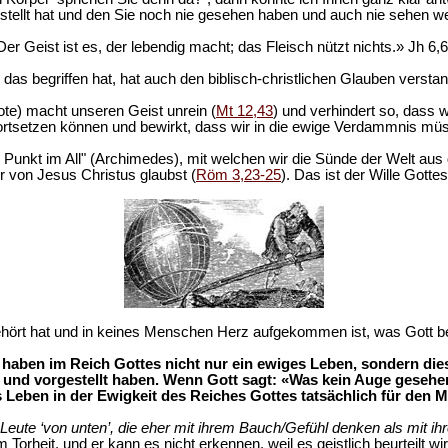
tellt hat und den Sie noch nie gesehen haben und auch nie sehen werd
Der Geist ist es, der lebendig macht; das Fleisch nützt nichts.» Jh 6,6
das begriffen hat, hat auch den biblisch-christlichen Glauben versta
te) macht unseren Geist unrein (
Mt 12,43
) und verhindert so, dass
ortsetzen können und bewirkt, dass wir in die ewige Verdammnis mü
te Punkt im All" (Archimedes), mit welchen wir die Sünde der Welt a
r von Jesus Christus glaubst (
Röm 3,23-25
). Das ist der Wille Gottes
rt hat und in keines Menschen Herz aufgekommen ist, was Gott berei
haben im Reich Gottes nicht nur ein ewiges Leben, sondern diese
 und vorgestellt haben. Wenn Gott sagt: «Was kein Auge gesehe
Leben in der Ewigkeit des Reiches Gottes tatsächlich für den M
d Leute ‘von unten’, die eher mit ihrem Bauch/Gefühl denken als mit ih
m Torheit, und er kann es nicht erkennen, weil es geistlich beurteilt wi