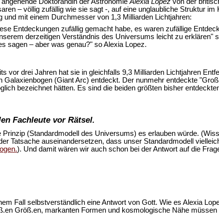
ie angehende Doktorandin der Astronomie
Alexia Lopez
von der britisc
aren – völlig zufällig wie sie sagt -, auf eine unglaubliche Struktur 
ng und mit einem Durchmesser von 1,3 Milliarden Lichtjahren:
 diese Entdeckungen zufällig gemacht habe, es waren zufällige Entdec
t unserem derzeitigen Verständnis des Universums leicht zu erklären
s sagen – aber was genau?" so Alexia Lopez.
eits vor drei Jahren hat sie in gleichfalls 9,3 Milliarden Lichtjahren 
n Galaxienbogen (Giant Arc) entdeckt. Der nunmehr entdeckte "Große 
öglich bezeichnet hätten. Es sind die beiden größten bisher entdeckt
en Fachleute vor Rätsel.
 Prinzip (Standardmodell des Universums) es erlauben würde. (Wis
 der Tatsache auseinandersetzen, dass unser Standardmodell viellei
bogen.
). Und damit wären wir auch schon bei der Antwort auf die Frage
einem Fall selbstverständlich eine Antwort von Gott. Wie es Alexia Lo
groß.en Größ.en, markanten Formen und kosmologische Nähe müssen u