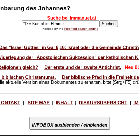
ffenbarung des Johannes?
Suche bei Immanuel.at
Indexed by the
FreeFind search engine
Das "Israel Gottes" in Gal 6,16: Israel oder die Gemeinde Christi
Widerlegung der "Apostolischen Sukzession" der katholischen Ki
Religionen gleich?
Der erste und der zweite Antichrist.
Neu üb
 biblischen Christentums.
Der biblische Pfad in die Freiheit 
ie aktuelle Version eines Dokumentes zu erhalten, bitte [Strg+F5] dr
KONTAKT
|
SITE MAP
|
INHALT
|
DISKURSÜBERSICHT
|
I
INFOBOX ausblenden / einblenden