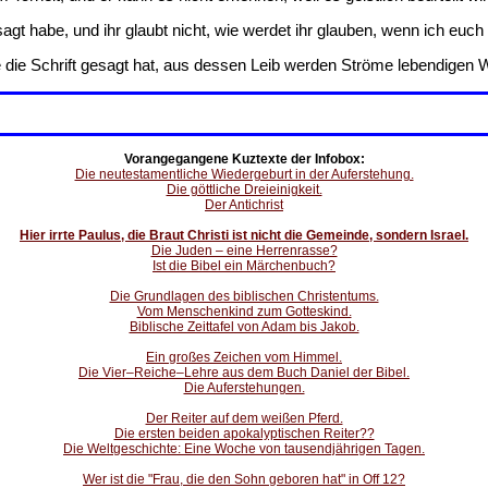
gt habe, und ihr glaubt nicht, wie werdet ihr glauben, wenn ich eu
 die Schrift gesagt hat, aus dessen Leib werden Ströme lebendigen W
Vorangegangene Kuztexte der Infobox:
Die neutestamentliche Wiedergeburt in der Auferstehung.
Die göttliche Dreieinigkeit.
Der Antichrist
Hier irrte Paulus, die Braut Christi ist nicht die Gemeinde, sondern Israel.
Die Juden – eine Herrenrasse?
Ist die Bibel ein Märchenbuch?
Die Grundlagen des biblischen Christentums.
Vom Menschenkind zum Gotteskind.
Biblische Zeittafel von Adam bis Jakob.
Ein großes Zeichen vom Himmel.
Die Vier–Reiche–Lehre aus dem Buch Daniel der Bibel.
Die Auferstehungen.
Der Reiter auf dem weißen Pferd.
Die ersten beiden apokalyptischen Reiter??
Die Weltgeschichte: Eine Woche von tausendjährigen Tagen.
Wer ist die "Frau, die den Sohn geboren hat" in Off 12?