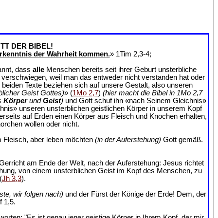
TT DER BIBEL!
rkenntnis der Wahrheit kommen.
» 1Tim 2,3-4;
annt, dass
alle
Menschen bereits seit ihrer Geburt unsterbliche
an verschwiegen, weil man das entweder nicht verstanden hat oder
e beiden Texte beziehen sich auf unsere Gestalt, also unseren
blicher Geist Gottes)
» (
1Mo 2,7
)
(hier macht die Bibel in 1Mo 2,7
s
Körper
und
Geist
)
und Gott schuf ihn «nach Seinem Gleichnis»
chnis» unseren unsterblichen geistlichen Körper in unserem Kopf
ererseits auf Erden einen Körper aus Fleisch und Knochen erhalten,
orchen wollen oder nicht.
 Fleisch, aber leben möchten
(in der Auferstehung)
Gott gemäß.
Gerricht am Ende der Welt, nach der Auferstehung: Jesus richtet
ehung, von einem unsterblichen Geist im Kopf des Menschen, zu
(
Jh 3,3
).
ste, wir folgen nach)
und der Fürst der Könige der Erde! Dem, der
 1,5.
rten: "Es ist genau jener geistige Körper in Ihrem Kopf, der mir