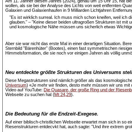
Am 11. Jänner diesen Jahres (2024), genau um 15 Uhr 15, hat d
wollen, als sie bei der Analyse des Lichts von weit entfernten Quas
Galaxien und Galaxienhaufen in 9 Milliarden Lichtjahren Entfernu
"Es ist wirklich surreal. Ich muss mich schon kneifen, weil ich
glauben." – "Keine dieser beiden ultragroßen Strukturen ist mi
und kosmologische Nähe müssen uns sicherlich etwas Wichtige
Aber sie war nicht das erste Mal in einer derartigen Situation. Ber
Sternbild "Bärenhüter" (Bootes), einen fast symmetrischen riesige
Himmelsformation, die sie noch vor einigen Jahren als völlig unm
Neu entdeckte größte Strukturen des Universums stell
Diese Megastrukturen sind nämlich größer als das kosmologische
Universum
) «Je mehr wir finden, desto mehr müssen wir uns mit
Video auf YouTube:
Die Quasare, der große Ring und der Riesen
Webseite zu suchen hat (
Mt 24,29
).
Die Bedeutung für die Endzeit-Exegese.
Auf einer biblisch-christlichen Webseite erwartet man sich in so 
Riesenstrukturen entdecvkt hat, auch sagte: "Und ihre extrem 