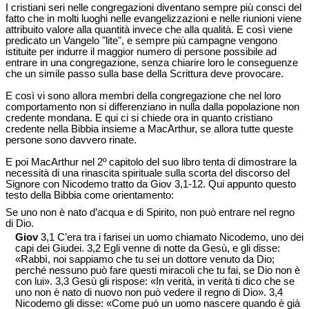
I cristiani seri nelle congregazioni diventano sempre più consci del
fatto che in molti luoghi nelle evangelizzazioni e nelle riunioni viene
attribuito valore alla quantità invece che alla qualità. E così viene
predicato un Vangelo "lite", e sempre più campagne vengono
istituite per indurre il maggior numero di persone possibile ad
entrare in una congregazione, senza chiarire loro le conseguenze
che un simile passo sulla base della Scrittura deve provocare.
E così vi sono allora membri della congregazione che nel loro
comportamento non si differenziano in nulla dalla popolazione non
credente mondana. E qui ci si chiede ora in quanto cristiano
credente nella Bibbia insieme a MacArthur, se allora tutte queste
persone sono davvero rinate.
E poi MacArthur nel 2º capitolo del suo libro tenta di dimostrare la
necessità di una rinascita spirituale sulla scorta del discorso del
Signore con Nicodemo tratto da Giov 3,1-12. Qui appunto questo
testo della Bibbia come orientamento:
Se uno non è nato d’acqua e di Spirito, non può entrare nel regno
di Dio.
Giov
3,1 C’era tra i farisei un uomo chiamato Nicodemo, uno dei
capi dei Giudei. 3,2 Egli venne di notte da Gesù, e gli disse:
«Rabbì, noi sappiamo che tu sei un dottore venuto da Dio;
perché nessuno può fare questi miracoli che tu fai, se Dio non è
con lui». 3,3 Gesù gli rispose: «In verità, in verità ti dico che se
uno non è nato di nuovo non può vedere il regno di Dio». 3,4
Nicodemo gli disse: «Come può un uomo nascere quando è già