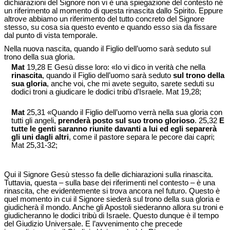
dichiarazioni del Signore non vi è una spiegazione del contesto né
un riferimento al momento di questa rinascita dallo Spirito. Eppure
altrove abbiamo un riferimento del tutto concreto del Signore
stesso, su cosa sia questo evento e quando esso sia da fissare
dal punto di vista temporale.
Nella nuova nascita, quando il Figlio dell’uomo sarà seduto sul
trono della sua gloria.
Mat
19,28 E Gesù disse loro: «Io vi dico in verità che nella
rinascita
, quando il Figlio dell’uomo sarà seduto
sul trono della
sua gloria
, anche voi, che mi avete seguito, sarete seduti su
dodici troni a giudicare le dodici tribù d’Israele. Mat 19,28;
Mat
25,31 «Quando il Figlio dell’uomo verrà nella sua gloria con
tutti gli angeli,
prenderà posto sul suo trono glorioso
. 25,32
E
tutte le genti saranno riunite davanti a lui ed egli separerà
gli uni dagli altri
, come il pastore separa le pecore dai capri;
Mat 25,31-32;
Qui il Signore Gesù stesso fa delle dichiarazioni sulla rinascita.
Tuttavia, questa – sulla base dei riferimenti nel contesto – è una
rinascita, che evidentemente si trova ancora nel futuro. Questo è
quel momento in cui il Signore siederà sul trono della sua gloria e
giudicherà il mondo. Anche gli Apostoli siederanno allora su troni e
giudicheranno le dodici tribù di Israele. Questo dunque è il tempo
del Giudizio Universale. E l’avvenimento che precede