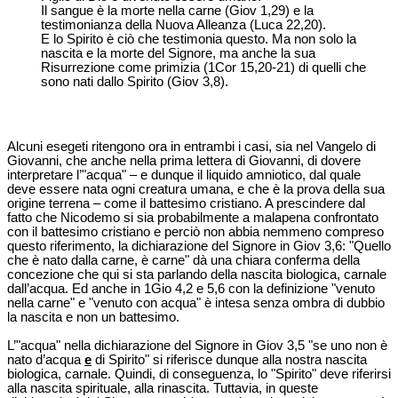
Il sangue è la morte nella carne (Giov 1,29) e la
testimonianza della Nuova Alleanza (Luca 22,20).
E lo Spirito è ciò che testimonia questo. Ma non solo la
nascita e la morte del Signore, ma anche la sua
Risurrezione come primizia (1Cor 15,20-21) di quelli che
sono nati dallo Spirito (Giov 3,8).
Alcuni esegeti ritengono ora in entrambi i casi, sia nel Vangelo di
Giovanni, che anche nella prima lettera di Giovanni, di dovere
interpretare l’"acqua" – e dunque il liquido amniotico, dal quale
deve essere nata ogni creatura umana, e che è la prova della sua
origine terrena – come il battesimo cristiano. A prescindere dal
fatto che Nicodemo si sia probabilmente a malapena confrontato
con il battesimo cristiano e perciò non abbia nemmeno compreso
questo riferimento, la dichiarazione del Signore in Giov 3,6: "Quello
che è nato dalla carne, è carne" dà una chiara conferma della
concezione che qui si sta parlando della nascita biologica, carnale
dall’acqua. Ed anche in 1Gio 4,2 e 5,6 con la definizione "venuto
nella carne" e "venuto con acqua" è intesa senza ombra di dubbio
la nascita e non un battesimo.
L’"acqua" nella dichiarazione del Signore in Giov 3,5 "se uno non è
nato d’acqua
e
di Spirito" si riferisce dunque alla nostra nascita
biologica, carnale. Quindi, di conseguenza, lo "Spirito" deve riferirsi
alla nascita spirituale, alla rinascita. Tuttavia, in queste