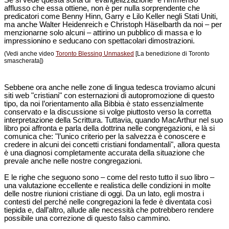
Se si vede questa sorta di "evangelizzazione" e l’immenso
afflusso che essa ottiene, non è per nulla sorprendente che
predicatori come Benny Hinn, Garry e Lilo Keller negli Stati Uniti,
ma anche Walter Heidenreich e Christoph Häselbarth da noi – per
menzionarne solo alcuni – attirino un pubblico di massa e lo
impressionino e seducano con spettacolari dimostrazioni.
(Vedi anche video
Toronto Blessing Unmasked
[La benedizione di Toronto
smascherata])
Sebbene ora anche nelle zone di lingua tedesca troviamo alcuni
siti web "cristiani" con esternazioni di autopromozione di questo
tipo, da noi l’orientamento alla Bibbia è stato essenzialmente
conservato e la discussione si volge piuttosto verso la corretta
interpretazione della Scrittura. Tuttavia, quando MacArthur nel suo
libro poi affronta e parla della dottrina nelle congregazioni, e là si
comunica che: "l’unico criterio per la salvezza è conoscere e
credere in alcuni dei concetti cristiani fondamentali", allora questa
è una diagnosi completamente accurata della situazione che
prevale anche nelle nostre congregazioni.
E le righe che seguono sono – come del resto tutto il suo libro –
una valutazione eccellente e realistica delle condizioni in molte
delle nostre riunioni cristiane di oggi. Da un lato, egli mostra i
contesti del perché nelle congregazioni la fede è diventata così
tiepida e, dall’altro, allude alle necessità che potrebbero rendere
possibile una correzione di questo falso cammino.