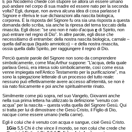
E poi Nicodemo chiede con stupore se allora un essere umano
può andare nel corpo di sua madre ed essere nato per la seconda
volta? Egli, dunque, non aveva alcuna idea di cosa parlasse il
Signore e riferiva le sue dichiarazioni alla nascita biologica,
corporea. E la risposta del Signore fu ora sia una risposta a questa
domanda dello scriba, sia anche la ripresa del tema toccato della
rinascita. Egli disse: "se uno non è nato d’acqua
e
di Spirito, non
può entrare nel regno di Dio". In altre parole, egli disse che
necessitiamo di entrambe: della nostra nascita biologica, carnale –
quella dall’acqua (liquido amniotico) – e della nostra rinascita,
ossia quella dallo Spirito, per raggiungere il regno di Dio.
Perciò queste parole del Signore non sono da comprendere
simbolicamente, come MacArthur suppone: "L’acqua, della quale
parlava Gesù, era intesa solo simbolicamente, così come essa
venne impiegata nell’Antico Testamento per la purificazione", ma
sono la spiegazione letterale di un processo del tutto reale:
nessuno può effettivamente avere accesso all’eternità, se non è
sia nato fisicamente e poi anche spiritualmente rinato.
Similmente come più sopra, nel suo Vangelo, Giovanni anche
nella sua prima lettera ha utilizzato la definizione "venuto con
acqua" per la nascita – questa volta quella del Signore Gesù. Qui
si tratta per lui di dimostrare che Gesù Cristo, il Figlio di Dio,
nacque come essere umano (nella carne).
Egli è colui che è venuto con acqua e sangue, cioè Gesù Cristo.
1Gio
5,5 Chi è che vince il mondo, se non colui che crede che