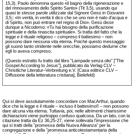
15,3). Paolo denomina questo «il bagno della rigenerazione e
del rinnovamento dello Spirito Santo» (Tit 3,5), usando qui
quasi le stesse parole utilizzate dal Signore Gesù in Giovanni
3,5;: «In verità, in verità ti dico che se uno non è nato d’acqua e
di Spirito, non può entrare nel regno di Dio». Gesù disse
dunque a Nicodemo: «Tu hai bisogno della purificazione
spirituale e della rinascita spirituale». Si tratta del fatto che la
legge e il rituale religioso – compreso il battesimo – non
possono dare nessuna vita eterna. Poiché questo messaggio
gli suonò tanto stridente nelle orecchie, possiamo dedurne che
egli lo aveva compreso.
(Questo estratto fu tratto dal libro "Lampade senza olio" ["The
Gospel According to Jesus"], pubblicato da Verlag CLV –
Christliche Literatur‒Verbreitung e.V. [Casa editrice CLV –
Diffusione della letteratura cristiana], Bielefeld)
Qui si deve assolutamente concordare con MacArthur, quando
dice che la legge e il rituale – incluso il battesimo!! – non possono
dare alcuna vita eterna. Tuttavia, poi, nelle altrimenti chiarissime
dichiarazioni viene purtroppo confuso qualcosa. Da un lato, con la
citazione tratta da Ez 36,25-27, viene sollevata l’impressione che
qui si tratti della "promessa della Nuova Alleanza" per la
congregazione e della "promessa anticotestamentaria della