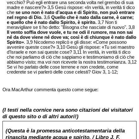
vecchio? Può egli entrare una seconda volta nel grembo di sua
madre e nascere?» 3,5 Gesù rispose: «In verità, in verità ti dico
che
se uno non è nato d’acqua e di Spirito, non può entrare
nel regno di Dio.
3,6
Quello che è nato dalla carne, è carne;
e quello che è nato dallo Spirito, è spirito.
3,7 Non ti
meravigliare se ti ho detto: "Bisogna che nasciate di nuovo". 3,8
Il vento soffia dove vuole, e tu ne odi il rumore, ma non sai
né da dove viene né dove va; così è di chiunque è nato dallo
Spirito»
. 3,9 Nicodemo replicò e gli disse: «Come possono
avvenire queste cose?» 3,10 Gesù gli rispose: «Tu sei maestro
d’Israele e non sai queste cose? 3,11 In verità, in verità ti dico
che noi parliamo di ciò che sappiamo e testimoniamo di ciò che
abbiamo visto; ma voi non ricevete la nostra testimonianza. 3,12
Se vi ho parlato delle cose terrene e non credete, come
crederete se vi parlerò delle cose celesti? Giov 3, 1-12;
Ora MacArthur commenta questo come segue:
(I testi nella cornice nera sono citazioni dei visitatori
di questo sito o di altri autori!)
(Questa è la promessa anticotestamentaria della
rinascita mediante acqua e spirito. / Libro J. F.