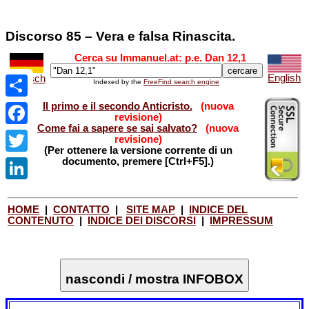
Discorso 85 – Vera e falsa Rinascita.
Cerca su Immanuel.at: p.e. Dan 12,1
English
Deutsch
Indexed by the
FreeFind search engine
Il primo e il secondo Anticristo.
(nuova
Share
revisione)
Come fai a sapere se sai salvato?
(nuova
Facebook
revisione)
(Per ottenere la versione corrente di un
documento, premere [Ctrl+F5].)
Twitter
LinkedIn
HOME
|
CONTATTO
|
SITE MAP
|
INDICE DEL
CONTENUTO
|
INDICE DEI DISCORSI
|
IMPRESSUM
nascondi / mostra INFOBOX