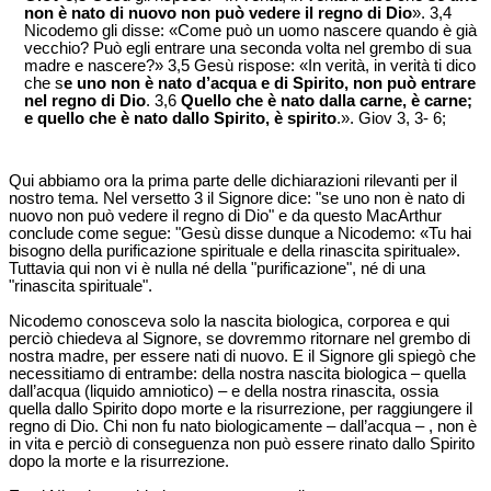
non è nato di nuovo non può vedere il regno di Dio
». 3,4
Nicodemo gli disse: «Come può un uomo nascere quando è già
vecchio? Può egli entrare una seconda volta nel grembo di sua
madre e nascere?» 3,5 Gesù rispose: «In verità, in verità ti dico
che s
e uno non è nato d’acqua e di Spirito, non può entrare
nel regno di Dio
. 3,6
Quello che è nato dalla carne, è carne;
e quello che è nato dallo Spirito, è spirito
.». Giov 3, 3- 6;
Qui abbiamo ora la prima parte delle dichiarazioni rilevanti per il
nostro tema. Nel versetto 3 il Signore dice: "se uno non è nato di
nuovo non può vedere il regno di Dio" e da questo MacArthur
conclude come segue: "Gesù disse dunque a Nicodemo: «Tu hai
bisogno della purificazione spirituale e della rinascita spirituale».
Tuttavia qui non vi è nulla né della "purificazione", né di una
"rinascita spirituale".
Nicodemo conosceva solo la nascita biologica, corporea e qui
perciò chiedeva al Signore, se dovremmo ritornare nel grembo di
nostra madre, per essere nati di nuovo. E il Signore gli spiegò che
necessitiamo di entrambe: della nostra nascita biologica – quella
dall’acqua (liquido amniotico) – e della nostra rinascita, ossia
quella dallo Spirito dopo morte e la risurrezione, per raggiungere il
regno di Dio. Chi non fu nato biologicamente – dall’acqua – , non è
in vita e perciò di conseguenza non può essere rinato dallo Spirito
dopo la morte e la risurrezione.