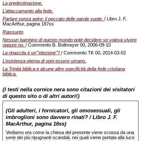
La predestinazione.
L’attaccamento alla fede.
Parlare senza agire: il peccato delle parole vuote.
/ Libro J. F.
MacArthur, pagina 187ss
Riassunto
Nessun bambino di questo mondo poté decidere se voleva vivere
oppure no.
/ Commento B. Bollmeyer 00, 2006-09-10
La rinascita è un’"elezione"?
/ Commento TK 00, 2014-03-02
L’esistenza eterna di ogni essere umano.
La Trinità biblica e alcune altre specificità della fede cristiana
biblica.
(I testi nella cornice nera sono citazioni dei visitatori
di questo sito o di altri autori!)
(Gli adulteri, i fornicatori, gli omosessuali, gli
imbroglioni sono davvero rinati? / Libro J. F.
MacArthur, pagina 16ss)
Vediamo ora come la chiesa del presente viene scossa da una
serie dei più ripugnanti scandali, nei quali viene portata alla luce