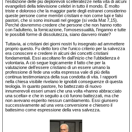
l’esibizione delle più deplorevoli scelleratezze nella vita di alcuni
evangelisti della televisione celebri in tutto il mondo. È molto
triste e doloroso che la maggior parte degli estranei considerino
queste persone come membri cristiani e non come lupi e falsi
pastori, che si sono insinuati nel gregge (si veda Mat 7,15).
Perché dovremmo credere che persone che non hanno rotto
con l’adulterio, la fornicazione, l’omosessualità, l’inganno e tutte
le possibili forme di dissolutezza, siano davvero rinate?
Tuttavia, ai cristiani dei giorni nostri fu insegnato ad ammettere
proprio questo. Fu detto loro che l’unico criterio per la salvezza
era conoscere e credere in alcuni dei concetti cristiani
fondamentali. Essi ascoltano fin dall’inizio che l’ubbidienza è
volontaria. A ciò segue logicamente il fatto che per la
valutazione dell’essere cristiano di un essere umano la
professione di fede una volta espressa vale di più della
continua testimonianza della sua condotta di vita. I rapporti
nella chiesa visibile rivelano le ignobili conseguenze di questa
teologia. In quanto pastore, ho battezzato di nuovo
innumerevoli esseri umani che una volta «hanno abbracciato
una scelta» e che in seguito a ciò furono battezzati, ma che
non avevano esperito nessun cambiamento. Essi giunsero
successivamente ad una vera conversione e chiesero il
battesimo come espressione della vera salvezza.