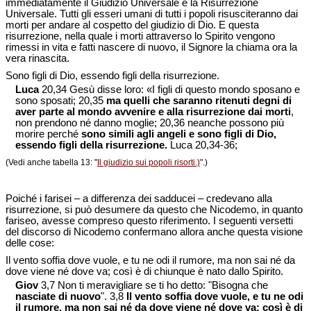
immediatamente il Giudizio Universale è la Risurrezione
Universale. Tutti gli esseri umani di tutti i popoli risusciteranno dai
morti per andare al cospetto del giudizio di Dio. E questa
risurrezione, nella quale i morti attraverso lo Spirito vengono
rimessi in vita e fatti nascere di nuovo, il Signore la chiama ora la
vera rinascita.
Sono figli di Dio, essendo figli della risurrezione.
Luca
20,34 Gesù disse loro: «I figli di questo mondo sposano e
sono sposati; 20,35
ma quelli che saranno ritenuti degni di
aver parte al mondo avvenire e alla risurrezione dai morti
,
non prendono né danno moglie; 20,36 neanche possono più
morire perché
sono simili agli angeli e sono figli di Dio,
essendo figli della risurrezione.
Luca 20,34-36;
(Vedi anche tabella 13: "
Il giudizio sui popoli risorti.)
".)
Poiché i farisei – a differenza dei sadducei – credevano alla
risurrezione, si può desumere da questo che Nicodemo, in quanto
fariseo, avesse compreso questo riferimento. I seguenti versetti
del discorso di Nicodemo confermano allora anche questa visione
delle cose:
Il vento soffia dove vuole, e tu ne odi il rumore, ma non sai né da
dove viene né dove va; così è di chiunque è nato dallo Spirito.
Giov
3,7 Non ti meravigliare se ti ho detto: "Bisogna che
nasciate di nuovo
". 3,8
Il vento soffia dove vuole, e tu ne odi
il rumore, ma non sai né da dove viene né dove va; così è di