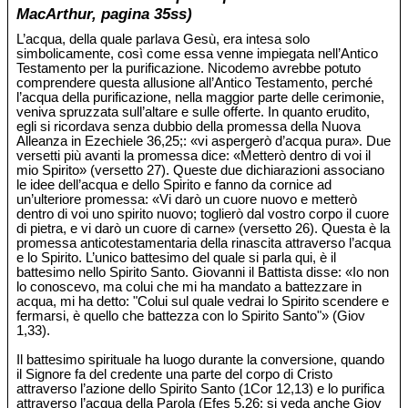
MacArthur, pagina 35ss)
L’acqua, della quale parlava Gesù, era intesa solo
simbolicamente, così come essa venne impiegata nell’Antico
Testamento per la purificazione. Nicodemo avrebbe potuto
comprendere questa allusione all’Antico Testamento, perché
l’acqua della purificazione, nella maggior parte delle cerimonie,
veniva spruzzata sull’altare e sulle offerte. In quanto erudito,
egli si ricordava senza dubbio della promessa della Nuova
Alleanza in Ezechiele 36,25;: «vi aspergerò d’acqua pura». Due
versetti più avanti la promessa dice: «Metterò dentro di voi il
mio Spirito» (versetto 27). Queste due dichiarazioni associano
le idee dell’acqua e dello Spirito e fanno da cornice ad
un’ulteriore promessa: «Vi darò un cuore nuovo e metterò
dentro di voi uno spirito nuovo; toglierò dal vostro corpo il cuore
di pietra, e vi darò un cuore di carne» (versetto 26). Questa è la
promessa anticotestamentaria della rinascita attraverso l’acqua
e lo Spirito. L’unico battesimo del quale si parla qui, è il
battesimo nello Spirito Santo. Giovanni il Battista disse: «Io non
lo conoscevo, ma colui che mi ha mandato a battezzare in
acqua, mi ha detto: "Colui sul quale vedrai lo Spirito scendere e
fermarsi, è quello che battezza con lo Spirito Santo"» (Giov
1,33).
Il battesimo spirituale ha luogo durante la conversione, quando
il Signore fa del credente una parte del corpo di Cristo
attraverso l’azione dello Spirito Santo (1Cor 12,13) e lo purifica
attraverso l’acqua della Parola (Efes 5,26; si veda anche Giov