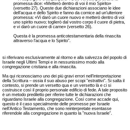
promessa dice: «Metterò dentro di voi il mio Spirito»
(versetto 27). Queste due dichiarazioni associano le idee
dell’acqua e dello Spirito e fanno da cornice ad un’ulteriore
promessa: «Vi darò un cuore nuovo e metterò dentro di voi
uno spirito nuovo; toglierò dal vostro corpo il cuore di pietra,
e vi darò un cuore di carne» (versetto 26).
Questa è la promessa anticotestamentaria della rinascita
attraverso l’acqua e lo Spirito".
si riferivano esclusivamente al ritorno e alla salvezza del popolo di
Israele negli Ultimi Tempi e in nessunissimo modo alla
congregazione cristiana e alla rinascita.
Ma qui riconosciamo uno dei più gravi errori nell’interpretazione
della Scrittura – ossia il suo abuso per scopi "estrattivi". Si salta il
contesto, si prende un versetto qua e un versetto là e ci si
costruisce così il proprio personale edificio di fede. A tale proposito
è un metodo prediletto per riferire tutte le dichiarazioni che
riguardano Israele alla congregazione. Così come accade qui,
questo è il caso specialmente delle promesse per Israele
nell’Antico Testamento, che sono reinterpretate esentasse
riferendole alla congregazione in quanto la "nuova Israele".