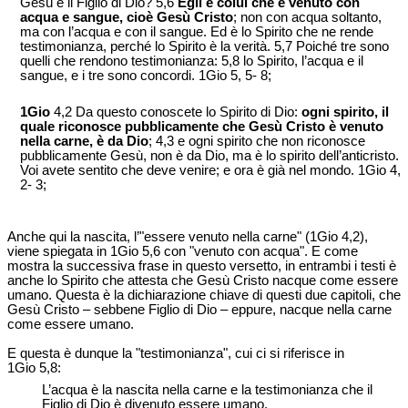
Gesù è il Figlio di Dio? 5,6
Egli è colui che è venuto con
acqua e sangue, cioè Gesù Cristo
; non con acqua soltanto,
ma con l’acqua e con il sangue. Ed è lo Spirito che ne rende
testimonianza, perché lo Spirito è la verità. 5,7 Poiché tre sono
quelli che rendono testimonianza: 5,8 lo Spirito, l’acqua e il
sangue, e i tre sono concordi. 1Gio 5, 5- 8;
1Gio
4,2 Da questo conoscete lo Spirito di Dio:
ogni spirito, il
quale riconosce pubblicamente che Gesù Cristo è venuto
nella carne, è da Dio
; 4,3 e ogni spirito che non riconosce
pubblicamente Gesù, non è da Dio, ma è lo spirito dell’anticristo.
Voi avete sentito che deve venire; e ora è già nel mondo. 1Gio 4,
2- 3;
Anche qui la nascita, l’"essere venuto nella carne" (1Gio 4,2),
viene spiegata in 1Gio 5,6 con "venuto con acqua". E come
mostra la successiva frase in questo versetto, in entrambi i testi è
anche lo Spirito che attesta che Gesù Cristo nacque come essere
umano. Questa è la dichiarazione chiave di questi due capitoli, che
Gesù Cristo – sebbene Figlio di Dio – eppure, nacque nella carne
come essere umano.
E questa è dunque la "testimonianza", cui ci si riferisce in
1Gio 5,8:
L’acqua è la nascita nella carne e la testimonianza che il
Figlio di Dio è divenuto essere umano.