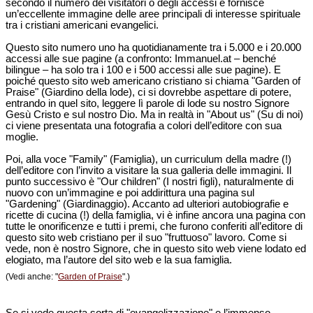
secondo il numero dei visitatori o degli accessi e fornisce
un’eccellente immagine delle aree principali di interesse spirituale
tra i cristiani americani evangelici.
Questo sito numero uno ha quotidianamente tra i 5.000 e i 20.000
accessi alle sue pagine (a confronto: Immanuel.at – benché
bilingue – ha solo tra i 100 e i 500 accessi alle sue pagine). E
poiché questo sito web americano cristiano si chiama "Garden of
Praise" (Giardino della lode), ci si dovrebbe aspettare di potere,
entrando in quel sito, leggere lì parole di lode su nostro Signore
Gesù Cristo e sul nostro Dio. Ma in realtà in "About us" (Su di noi)
ci viene presentata una fotografia a colori dell’editore con sua
moglie.
Poi, alla voce "Family" (Famiglia), un curriculum della madre (!)
dell’editore con l’invito a visitare la sua galleria delle immagini. Il
punto successivo è "Our children" (I nostri figli), naturalmente di
nuovo con un’immagine e poi addirittura una pagina sul
"Gardening" (Giardinaggio). Accanto ad ulteriori autobiografie e
ricette di cucina (!) della famiglia, vi è infine ancora una pagina con
tutte le onorificenze e tutti i premi, che furono conferiti all’editore di
questo sito web cristiano per il suo "fruttuoso" lavoro. Come si
vede, non è nostro Signore, che in questo sito web viene lodato ed
elogiato, ma l’autore del sito web e la sua famiglia.
(Vedi anche: "
Garden of Praise
".)