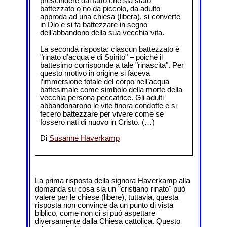
prescindere dal fatto che sia stato
battezzato o no da piccolo, da adulto
approda ad una chiesa (libera), si converte
in Dio e si fa battezzare in segno
dell’abbandono della sua vecchia vita.
La seconda risposta: ciascun battezzato è
"rinato d’acqua e di Spirito" – poiché il
battesimo corrisponde a tale "rinascita". Per
questo motivo in origine si faceva
l’immersione totale del corpo nell’acqua
battesimale come simbolo della morte della
vecchia persona peccatrice. Gli adulti
abbandonarono le vite finora condotte e si
fecero battezzare per vivere come se
fossero nati di nuovo in Cristo. (…)
Di
Susanne Haverkamp
La prima risposta della signora Haverkamp alla
domanda su cosa sia un "cristiano rinato" può
valere per le chiese (libere), tuttavia, questa
risposta non convince da un punto di vista
biblico, come non ci si puó aspettare
diversamente dalla Chiesa cattolica. Questo