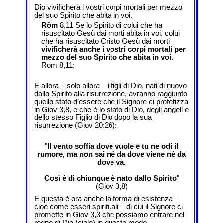
Dio vivificherà i vostri corpi mortali per mezzo
del suo Spirito che abita in voi.
Röm
8,11 Se lo Spirito di colui che ha
risuscitato Gesù dai morti abita in voi, colui
che ha risuscitato Cristo Gesù dai morti
vivificherà anche i vostri corpi mortali per
mezzo del suo Spirito che abita in voi
.
Rom 8,11;
E allora – solo allora – i figli di Dio, nati di nuovo
dallo Spirito alla risurrezione, avranno raggiunto
quello stato d’essere che il Signore ci profetizza
in Giov 3,8, e che è lo stato di Dio, degli angeli e
dello stesso Figlio di Dio dopo la sua
risurrezione (Giov 20:26):
"
Il vento soffia dove vuole e tu ne odi il
rumore, ma non sai né da dove viene né da
dove va.
Così è di chiunque è nato dallo Spirito
"
(Giov 3,8)
E questa è ora anche la forma di esistenza –
cioè come esseri spirituali – di cui il Signore ci
promette in Giov 3,3 che possiamo entrare nel
regno di Dio (cielo) in questo modo.