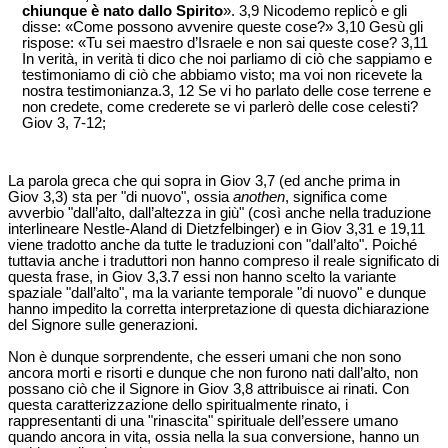
chiunque è nato dallo Spirito
». 3,9 Nicodemo replicò e gli
disse: «Come possono avvenire queste cose?» 3,10 Gesù gli
rispose: «Tu sei maestro d’Israele e non sai queste cose? 3,11
In verità, in verità ti dico che noi parliamo di ciò che sappiamo e
testimoniamo di ciò che abbiamo visto; ma voi non ricevete la
nostra testimonianza.3, 12 Se vi ho parlato delle cose terrene e
non credete, come crederete se vi parlerò delle cose celesti?
Giov 3, 7-12;
La parola greca che qui sopra in Giov 3,7 (ed anche prima in
Giov 3,3) sta per "di nuovo", ossia
anothen
, significa come
avverbio "dall’alto, dall’altezza in giù" (così anche nella traduzione
interlineare Nestle-Aland di Dietzfelbinger) e in Giov 3,31 e 19,11
viene tradotto anche da tutte le traduzioni con "dall’alto". Poiché
tuttavia anche i traduttori non hanno compreso il reale significato di
questa frase, in Giov 3,3.7 essi non hanno scelto la variante
spaziale "dall’alto", ma la variante temporale "di nuovo" e dunque
hanno impedito la corretta interpretazione di questa dichiarazione
del Signore sulle generazioni.
Non è dunque sorprendente, che esseri umani che non sono
ancora morti e risorti e dunque che non furono nati dall’alto, non
possano ciò che il Signore in Giov 3,8 attribuisce ai rinati. Con
questa caratterizzazione dello spiritualmente rinato, i
rappresentanti di una "rinascita" spirituale dell’essere umano
quando ancora in vita, ossia nella la sua conversione, hanno un