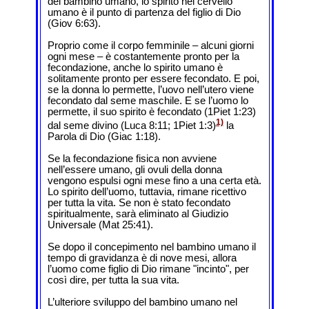
del bambino umano, lo spirito nel cervello
umano è il punto di partenza del figlio di Dio
(Giov 6:63).
Proprio come il corpo femminile – alcuni giorni
ogni mese – è costantemente pronto per la
fecondazione, anche lo spirito umano è
solitamente pronto per essere fecondato. E poi,
se la donna lo permette, l’uovo nell’utero viene
fecondato dal seme maschile. E se l’uomo lo
permette, il suo spirito è fecondato (1Piet 1:23)
1)
dal seme divino (Luca 8:11; 1Piet 1:3)
la
Parola di Dio (Giac 1:18).
Se la fecondazione fisica non avviene
nell’essere umano, gli ovuli della donna
vengono espulsi ogni mese fino a una certa età.
Lo spirito dell’uomo, tuttavia, rimane ricettivo
per tutta la vita. Se non è stato fecondato
spiritualmente, sarà eliminato al Giudizio
Universale (Mat 25:41).
Se dopo il concepimento nel bambino umano il
tempo di gravidanza è di nove mesi, allora
l’uomo come figlio di Dio rimane "incinto", per
così dire, per tutta la sua vita.
L’ulteriore sviluppo del bambino umano nel