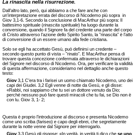
La rinascita nella risurrezione.
Dall’altro lato, però, qui abbiamo a che fare anche con
un’interpretazione errata del discorso di Nicodemo più sopra in
Giov 3,1-6. Secondo la conclusione di MacArthur più sopra: Il
battesimo spirituale (
rinascita spirituale
) ha luogo durante la
conversione, quando il Signore fa del credente una parte del corpo
di Cristo attraverso l’azione dello Spirito Santo, la "rinascita" è l’atto
di conversione di un essere umano alla fede cristiana.
Solo se egli ha accettato Gesù, può definirsi un credente –
secondo questo punto di vista – "rinato". E MacArthur pensa di
trovare questa concezione confermata attraverso le dichiarazioni
del Signore nel discorso di Nicodemo. Ora, per verificare la validità
di questa affermazione, consideriamo nel dettaglio anche questo
testo:
Giov
3,1 C’era tra i farisei un uomo chiamato Nicodemo, uno dei
capi dei Giudei. 3,2 Egli venne di notte da Gesù, e gli disse:
«Rabbì, noi sappiamo che tu sei un dottore venuto da Dio;
perché nessuno può fare questi miracoli che tu fai, se Dio non è
con lu. Giov 3, 1- 2;
Questa è proprio l’introduzione al discorso e presenta Nicodemo
come uno scriba (fariseo) e capo degli ebrei, che segretamente
durante la notte venne dal Signore per interrogarlo.
Giov
3,3 Gesù gli rispose: «In verità, in verità ti dico che
se uno