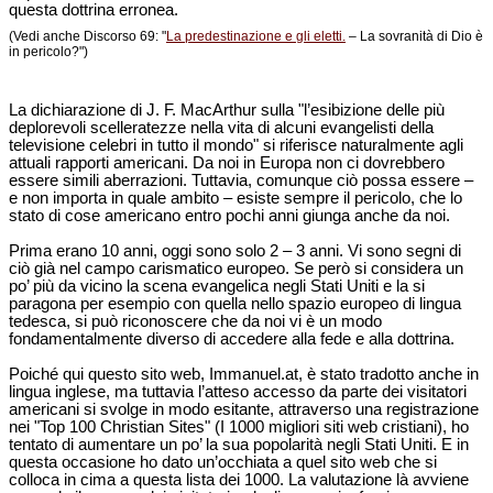
questa dottrina erronea.
(Vedi anche Discorso 69: "
La predestinazione e gli eletti.
– La sovranità di Dio è
in pericolo?")
La dichiarazione di J. F. MacArthur sulla "l’esibizione delle più
deplorevoli scelleratezze nella vita di alcuni evangelisti della
televisione celebri in tutto il mondo" si riferisce naturalmente agli
attuali rapporti americani. Da noi in Europa non ci dovrebbero
essere simili aberrazioni. Tuttavia, comunque ciò possa essere –
e non importa in quale ambito – esiste sempre il pericolo, che lo
stato di cose americano entro pochi anni giunga anche da noi.
Prima erano 10 anni, oggi sono solo 2 – 3 anni. Vi sono segni di
ciò già nel campo carismatico europeo. Se però si considera un
po’ più da vicino la scena evangelica negli Stati Uniti e la si
paragona per esempio con quella nello spazio europeo di lingua
tedesca, si può riconoscere che da noi vi è un modo
fondamentalmente diverso di accedere alla fede e alla dottrina.
Poiché qui questo sito web, Immanuel.at, è stato tradotto anche in
lingua inglese, ma tuttavia l’atteso accesso da parte dei visitatori
americani si svolge in modo esitante, attraverso una registrazione
nei "Top 100 Christian Sites" (I 1000 migliori siti web cristiani), ho
tentato di aumentare un po’ la sua popolarità negli Stati Uniti. E in
questa occasione ho dato un’occhiata a quel sito web che si
colloca in cima a questa lista dei 1000. La valutazione là avviene