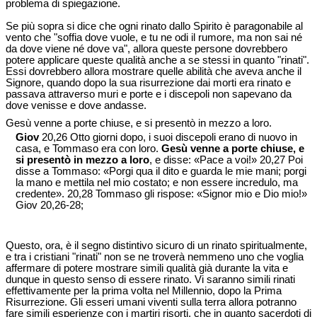
problema di spiegazione.
Se più sopra si dice che ogni rinato dallo Spirito è paragonabile al
vento che "soffia dove vuole, e tu ne odi il rumore, ma non sai né
da dove viene né dove va", allora queste persone dovrebbero
potere applicare queste qualità anche a se stessi in quanto "rinati".
Essi dovrebbero allora mostrare quelle abilità che aveva anche il
Signore, quando dopo la sua risurrezione dai morti era rinato e
passava attraverso muri e porte e i discepoli non sapevano da
dove venisse e dove andasse.
Gesù venne a porte chiuse, e si presentò in mezzo a loro.
Giov
20,26 Otto giorni dopo, i suoi discepoli erano di nuovo in
casa, e Tommaso era con loro.
Gesù venne a porte chiuse, e
si presentò in mezzo a loro
, e disse: «Pace a voi!» 20,27 Poi
disse a Tommaso: «Porgi qua il dito e guarda le mie mani; porgi
la mano e mettila nel mio costato; e non essere incredulo, ma
credente». 20,28 Tommaso gli rispose: «Signor mio e Dio mio!»
Giov 20,26-28;
Questo, ora, è il segno distintivo sicuro di un rinato spiritualmente,
e tra i cristiani "rinati" non se ne troverà nemmeno uno che voglia
affermare di potere mostrare simili qualità già durante la vita e
dunque in questo senso di essere rinato. Vi saranno simili rinati
effettivamente per la prima volta nel Millennio, dopo la Prima
Risurrezione. Gli esseri umani viventi sulla terra allora potranno
fare simili esperienze con i martiri risorti, che in quanto sacerdoti di