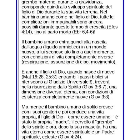
grembo materno, durante la gravidanza,
corrisponde quindi allo sviluppo spirituale del
figlio di Dio durante la sua vita terrena. Nel
bambino umano come nel figlio di Dio, tutte le
complicazioni immaginabili sono ancora
possibili durante questo tempo di crescita (Efes
4:14), fino al parto morto (Ebr 6,4-6)!
Il bambino umano entra quindi alla nascita
dall’acqua (liquido amniotico) in un mondo
nuovo, a lui sconosciuto fino a quel momento,
con condizioni di vita completamente diverse
(respirazione, assunzione di cibo, movimento).
E anche il figlio di Dio, quando nasce di nuovo
(Mat 19:28, 25:31 entrambi i passi biblici si
riferiscono al Giudizio Universale!!), troverà
nella risurrezione dallo Spirito (Giov 3:6-7), una
dimensione diversa, eterna, con condizioni di
esistenza completamente nuove (Giov 3:8).
Ma mentre il bambino umano di solito cresce
con i suoi genitori e poi conduce una vita
propria, il figlio di Dio – come essere umano – è
stato la propria "madre", il cervello il "grembo"
dello spirito e ora, dopo la sua rinascita, ha una
vita eterna come essere spirituale e un Padre
spirituale, celeste (Giov 4:24).