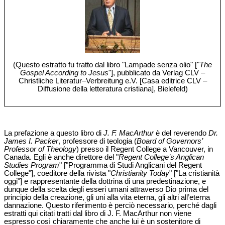
(Questo estratto fu tratto dal libro "Lampade senza olio" ["
The
Gospel According to Jesus
"], pubblicato da Verlag CLV –
Christliche Literatur‒Verbreitung e.V. [Casa editrice CLV –
Diffusione della letteratura cristiana], Bielefeld)
La prefazione a questo libro di
J. F. MacArthur
è del reverendo
Dr.
James I. Packer
, professore di teologia (
Board of Governors’
Professor of Theology
) presso il Regent College a Vancouver, in
Canada. Egli è anche direttore del "
Regent College’s Anglican
Studies Program
" ["Programma di Studi Anglicani del Regent
College"], coeditore della rivista "
Christianity Today
" ["La cristianità
oggi"] e rappresentante della dottrina di una predestinazione, e
dunque della scelta degli esseri umani attraverso Dio prima del
principio della creazione, gli uni alla vita eterna, gli altri all’eterna
dannazione. Questo riferimento è perciò necessario, perché dagli
estratti qui citati tratti dal libro di J. F. MacArthur non viene
espresso così chiaramente che anche lui è un sostenitore di