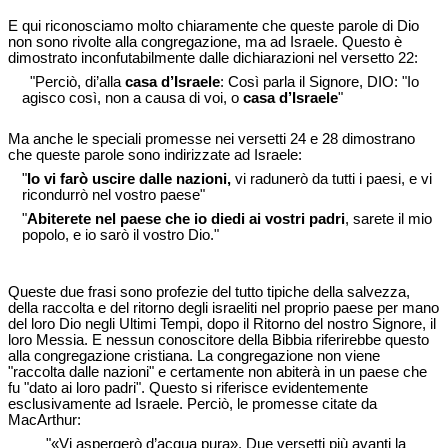
E qui riconosciamo molto chiaramente che queste parole di Dio
non sono rivolte alla congregazione, ma ad Israele. Questo è
dimostrato inconfutabilmente dalle dichiarazioni nel versetto 22:
"Perciò, di’alla
casa d’Israele
: Così parla il Signore, DIO: "Io
agisco così, non a causa di voi, o
casa d’Israele
"
Ma anche le speciali promesse nei versetti 24 e 28 dimostrano
che queste parole sono indirizzate ad Israele:
"
Io vi farò uscire dalle nazioni,
vi radunerò da tutti i paesi, e vi
ricondurrò nel vostro paese"
"
Abiterete nel paese che io diedi ai vostri padri
, sarete il mio
popolo, e io sarò il vostro Dio."
Queste due frasi sono profezie del tutto tipiche della salvezza,
della raccolta e del ritorno degli israeliti nel proprio paese per mano
del loro Dio negli Ultimi Tempi, dopo il Ritorno del nostro Signore, il
loro Messia. E nessun conoscitore della Bibbia riferirebbe questo
alla congregazione cristiana. La congregazione non viene
"raccolta dalle nazioni" e certamente non abiterà in un paese che
fu "dato ai loro padri". Questo si riferisce evidentemente
esclusivamente ad Israele. Perciò, le promesse citate da
MacArthur:
"«Vi aspergerò d’acqua pura». Due versetti più avanti la