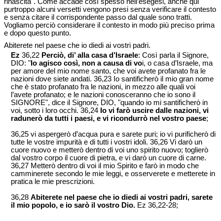
rinascita". Come accade così spesso nell’esegesi, anche qui
purtroppo alcuni versetti vengono presi senza verificare il contesto
e senza citare il corrispondente passo dal quale sono tratti.
Vogliamo perciò considerare il contesto in modo più preciso prima
e dopo questo punto.
Abiterete nel paese che io diedi ai vostri padri.
Ez
36,22
Perciò, di’ alla casa d’Israele
: Così parla il Signore,
DIO: "
Io agisco così, non a causa di vo
i, o casa d’Israele, ma
per amore del mio nome santo, che voi avete profanato fra le
nazioni dove siete andati. 36,23 Io santificherò il mio gran nome
che è stato profanato fra le nazioni, in mezzo alle quali voi
l’avete profanato; e le nazioni conosceranno che io sono il
SIGNORE", dice il Signore, DIO, "quando io mi santificherò in
voi, sotto i loro occhi. 36,24
Io vi farò uscire dalle nazioni, vi
radunerò da tutti i paesi, e vi ricondurrò nel vostro paese
;
36,25 vi aspergerò d’acqua pura e sarete puri; io vi purificherò di
tutte le vostre impurità e di tutti i vostri idoli. 36,26 Vi darò un
cuore nuovo e metterò dentro di voi uno spirito nuovo; toglierò
dal vostro corpo il cuore di pietra, e vi darò un cuore di carne.
36,27 Metterò dentro di voi il mio Spirito e farò in modo che
camminerete secondo le mie leggi, e osserverete e metterete in
pratica le mie prescrizioni.
36,28
Abiterete nel paese che io diedi ai vostri padri, sarete
il mio popolo, e io sarò il vostro Dio.
Ez 36,22-28;