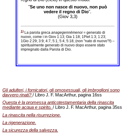
"
Se uno non nasce di nuovo, non può
vedere il regno di Dio
".
(Giov 3,3)
1)
La parola greca
anagegennēmenoi
= generato di
nuovo, come i in Giov 1:13; Gia 1:18; 1Piet 1:3; 1:23;
1Gio 2:29; 3:9; 4:7; 5:1; 5:4; 5:18; (non "nato di nuovo"!!) –
spiritualmente generato di nuovo dopo essere stato
impregnato dalla Parola di Dio.
Gli adulteri, i fornicatori, gli omosessuali, gli imbroglioni sono
davvero rinati?
/ Libro J. F. MacArthur, pagina 16ss
Questa è la promessa anticotestamentaria della rinascita
mediante acqua e spirito.
/ Libro J. F. MacArthur, pagina 35ss
La rinascita nella risurrezione.
La rigenerazione.
La sicurezza della salvezza.