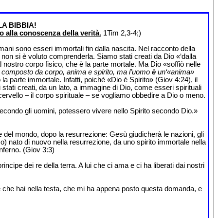
A BIBBIA!
 alla conoscenza della verità.
1Tim 2,3-4;)
mani sono esseri immortali fin dalla nascita. Nel racconto della
 non si è voluto comprenderla. Siamo stati creati da Dio «‘dalla
nostro corpo fisico, che è la parte mortale. Ma Dio «soffiò nelle
n è composto da corpo, anima e spirito, ma l’uomo
è
un‘«anima»
parte immortale. Infatti, poiché «Dio è Spirito» (Giov 4:24), il
tati creati, da un lato, a immagine di Dio, come esseri spirituali
ro cervello – il corpo spirituale – se vogliamo obbedire a Dio o meno.
secondo gli uomini, potessero vivere nello Spirito secondo Dio.»
e del mondo, dopo la resurrezione: Gesù giudicherà le nazioni, gli
o) nato di nuovo nella resurrezione, da uno spirito immortale nella
nferno. (Giov 3:3)
principe dei re della terra. A lui che ci ama e ci ha liberati dai nostri
uale che hai nella testa, che mi ha appena posto questa domanda, e