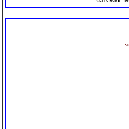
«Chi crede in me,
Su