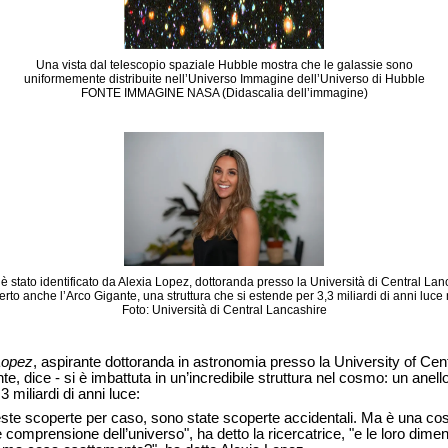
Una vista dal telescopio spaziale Hubble mostra che le galassie sono
uniformemente distribuite nell’Universo Immagine dell’Universo di Hubble
FONTE IMMAGINE NASA (Didascalia dell’immagine)
 è stato identificato da Alexia Lopez, dottoranda presso la Università di Central La
rto anche l’Arco Gigante, una struttura che si estende per 3,3 miliardi di anni luce 
Foto: Università di Central Lancashire
Lopez
, aspirante dottoranda in astronomia presso la University of Ce
te, dice - si è imbattuta in un’incredibile struttura nel cosmo: un anel
3 miliardi di anni luce:
este scoperte per caso, sono state scoperte accidentali. Ma è una co
le comprensione dell’universo", ha detto la ricercatrice, "e le loro dim