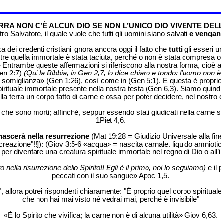
RRA NON C’È ALCUN DIO SE NON L’UNICO DIO VIVENTE DELL
o Salvatore, il quale vuole che tutti gli uomini siano salvati
e vengano
 dei credenti cristiani ignora ancora oggi il fatto che
tutti
gli esseri u
ntre quella immortale è stata taciuta, perché o non è stata compresa o
ntrambe queste affermazioni si riferiscono alla nostra forma, cioè al 
en 2:7)
(Qui la Bibbia, in Gen 2,7, lo dice chiaro e tondo: l’uomo no
somiglianza» (Gen 1:26), così come in (Gen 5:1). E questa è proprio la 
irituale immortale presente nella nostra testa (Gen 6,3). Siamo quindi s
o sulla terra un corpo fatto di carne e ossa per poter decidere, nel nost
o che sono morti; affinché, seppur essendo stati giudicati nella carne 
1Piet 4,6.
nascerà nella resurrezione
(Mat 19:28 = Giudizio Universale alla fin
reazione"!!]); (Giov 3:5-6 «acqua» = nascita carnale, liquido amniotic
per diventare una creatura spirituale immortale nel regno di Dio o all’i
o nella risurrezione dello Spirito!! Egli è il primo, noi lo seguiamo)
e il 
peccati con il suo sangue» Apoc 1,5.
?", allora potrei risponderti chiaramente: "È proprio quel corpo spirit
che non hai mai visto né vedrai mai, perché è invisibile"
«È lo Spirito che vivifica; la carne non è di alcuna utilità» Giov 6,63.