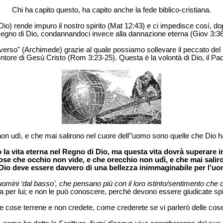
Chi ha capito questo, ha capito anche la fede biblico-cristiana.
) rende impuro il nostro spirito (Mat 12:43) e ci impedisce così, dopo
egno di Dio, condannandoci invece alla dannazione eterna (Giov 3:36
iverso" (Archimede) grazie al quale possiamo sollevare il peccato del m
entore di Gesù Cristo (Rom 3:23-25). Questa è la volontà di Dio, il Pa
on udì, e che mai salirono nel cuore dell’’uomo sono quelle che Dio h
a vita eterna nel Regno di Dio, ma questa vita dovrà superare in
ose che occhio non vide, e che orecchio non udì, e che mai saliro
 Dio deve essere davvero di una bellezza inimmaginabile per l’uo
i uomini ‘dal basso’, che pensano più con il loro istinto/sentimento che co
 per lui; e non le può conoscere, perché devono essere giudicate spi
le cose terrene e non credete, come crederete se vi parlerò delle cos