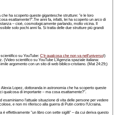
che ha scoperto queste gigantesche strutture: "e le loro
a esattamente?".Tre anni fa, infatti, lei ha scoperto un arco di
 distanza – cioè, cosmologicamente parlando, molto vicina. Il
ile solo pochi anni fa. Si tratta delle due strutture più grandi
o scientifico su YouTube:
C’è qualcosa che non va nell’universo
!)
z. (Video scientifico su YouTube L’Agenzia spaziale italiana:
imile argomento con un sito di web biblico-cristiano. (Mat 24:29;)
he Alexia Lopez, dottoranda in astronomia che ha scoperto queste
irci qualcosa di importante – ma cosa esattamente?".
 esaminiamo l’attuale situazione di vita delle persone per vedere
olose, e non mi riferisco alla guerra di Putin contro l’Ucraina.
 è effettivamente "un libro con sette sigilli" – da cui deriva questo