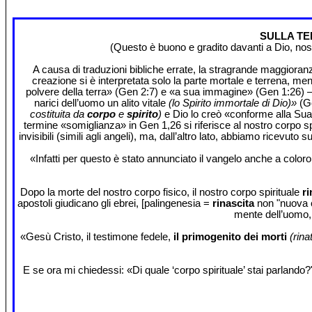
SULLA TE
(Questo è buono e gradito davanti a Dio, nostr
A causa di traduzioni bibliche errate, la stragrande maggioranza
creazione si è interpretata solo la parte mortale e terrena, me
polvere della terra» (Gen 2:7) e «a sua immagine» (Gen 1:26) – E
narici dell’uomo un alito vitale
(lo Spirito immortale di Dio)»
(G
costituita da
corpo
e
spirito
)
e Dio lo creò «conforme alla Sua 
termine «somiglianza» in Gen 1,26 si riferisce al nostro corpo sp
invisibili (simili agli angeli), ma, dall’altro lato, abbiamo ricevut
«Infatti per questo è stato annunciato il vangelo anche a color
Dopo la morte del nostro corpo fisico, il nostro corpo spirituale
ri
apostoli giudicano gli ebrei, [palingenesia =
rinascita
non "nuova c
mente dell’uomo, 
«Gesù Cristo, il testimone fedele,
il primogenito dei morti
(rinat
E se ora mi chiedessi: «Di quale ‘corpo spirituale’ stai parlando