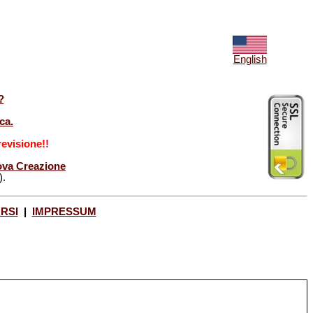
English
?
ca.
evisione!!
Nuova Creazione
).
ORSI
|
IMPRESSUM