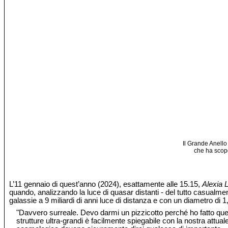
Il Grande Anello
che ha scope
L’11 gennaio di quest’anno (2024), esattamente alle 15.15,
Alexia 
quando, analizzando la luce di quasar distanti - del tutto casualmen
galassie a 9 miliardi di anni luce di distanza e con un diametro di 1,
"Davvero surreale. Devo darmi un pizzicotto perché ho fatto qu
strutture ultra-grandi è facilmente spiegabile con la nostra attua