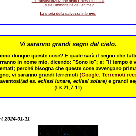
La transustanziazione della Chiesa cattolica
Esiste l’immortalità dell’anima?
La storia della salvezza in breve.
Vi saranno grandi segni dal cielo.
nno dunque queste cose? E quale sarà il segno che tutte
rranno in nome mio, dicendo: "Sono io"; e: "Il tempo è v
entati; perché bisogna che queste cose avvengano prima; 
gno; vi saranno grandi terremoti
(Google: Terremoti rece
aventosi
(ad es. eclissi lunare, eclissi solare)
e grandi seg
(Lk 21,7-11)
rt 2024-01-11