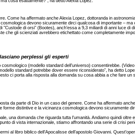
 ma cosa esattamente?", ha detto Alexia Lopez.
nere. Come ha affermato anche Alexia Lopez, dottoranda in astronomia 
 cosmologica devono sicuramente dirci qualcosa di importante – ma cos
di "Custode di orsi" (Bootes), anch’essa a 9,3 miliardi di anni luce di
 che gli scienziati avrebbero etichettato come completamente impossib
lasciano perplessi gli esperti
pio cosmologico (modello standard dell’universo) consentirebbe. (Vide
 modello standard potrebbe dover essere riconsiderato", ha detto Lope
uesto ci porta alla risposta alla domanda su cosa abbia a che fare un s
risposta da parte di Dio in un caso del genere. Come ha affermato anc
 le forme distintive e la vicinanza cosmologica devono sicuramente d
e, una domanda che riguarda tutta l’umanità. Andiamo quindi oltre ed
to di vista internazionale, stiamo affrontando una serie di crisi peric
rmi al libro biblico dell’Apocalisse dell’apostolo Giovanni. Quest’opera