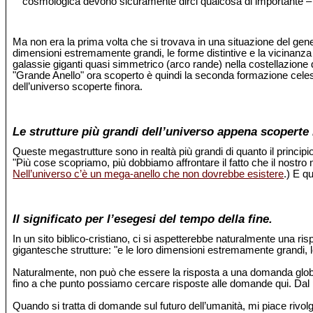
cosmologica devono sicuramente dirci qualcosa di importante –
Ma non era la prima volta che si trovava in una situazione del ge
dimensioni estremamente grandi, le forme distintive e la vicinanza
galassie giganti quasi simmetrico (arco rande) nella costellazione 
"Grande Anello" ora scoperto è quindi la seconda formazione celeste
dell’universo scoperte finora.
Le strutture più grandi dell’universo appena scoperte 
Queste megastrutture sono in realtà più grandi di quanto il princi
"Più cose scopriamo, più dobbiamo affrontare il fatto che il nostro
Nell’universo c’è un mega-anello che non dovrebbe esistere
.) E q
Il significato per l’esegesi del tempo della fine.
In un sito biblico-cristiano, ci si aspetterebbe naturalmente una 
gigantesche strutture: "e le loro dimensioni estremamente grandi,
Naturalmente, non può che essere la risposta a una domanda global
fino a che punto possiamo cercare risposte alle domande qui. Dal pun
Quando si tratta di domande sul futuro dell’umanità, mi piace rivolge