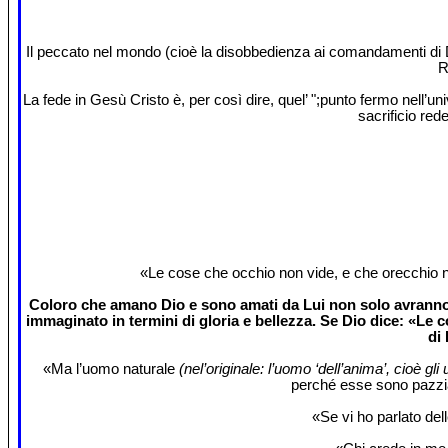
Il peccato nel mondo (cioè la disobbedienza ai comandamenti di Dio
R
La fede in Gesù Cristo è, per così dire, quel’ ";punto fermo nell’un
sacrificio red
«Le cose che occhio non vide, e che orecchio n
Coloro che amano Dio e sono amati da Lui non solo avranno l
immaginato in termini di gloria e bellezza. Se Dio dice: «Le c
di
«Ma l’uomo naturale
(nel’originale: l’uomo ‘dell’anima’, cioè gl
perché esse sono pazzia
«Se vi ho parlato del