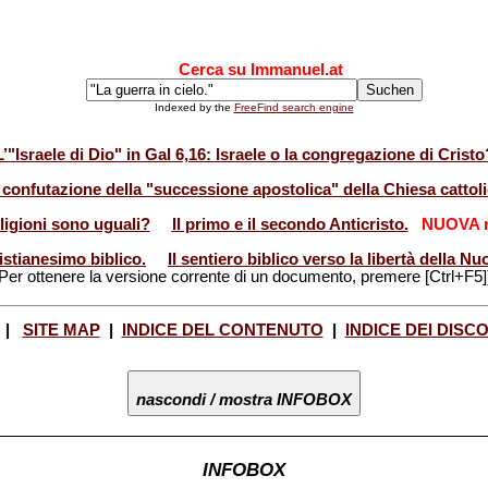
Cerca su Immanuel.at
Indexed by the
FreeFind search engine
L’"Israele di Dio" in Gal 6,16: Israele o la congregazione di Cristo
 confutazione della "successione apostolica" della Chiesa cattoli
eligioni sono uguali?
Il primo e il secondo Anticristo.
NUOVA r
istianesimo biblico.
Il sentiero biblico verso la libertà della 
Per ottenere la versione corrente di un documento, premere [Ctrl+F5]
|
SITE MAP
|
INDICE DEL CONTENUTO
|
INDICE DEI DISC
nascondi / mostra INFOBOX
INFOBOX