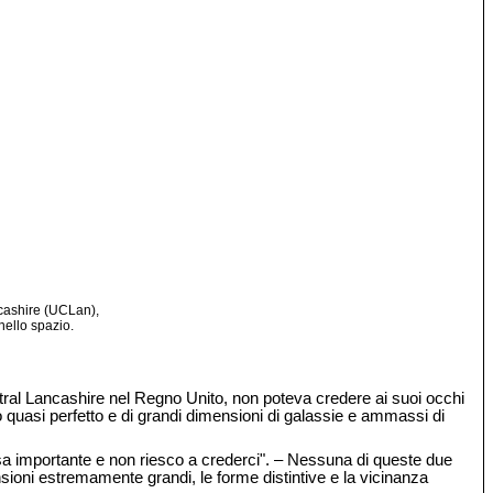
ncashire (UCLan),
nello spazio.
ntral Lancashire nel Regno Unito, non poteva credere ai suoi occhi
lo quasi perfetto e di grandi dimensioni di galassie e ammassi di
sa importante e non riesco a crederci". – Nessuna di queste due
ensioni estremamente grandi, le forme distintive e la vicinanza