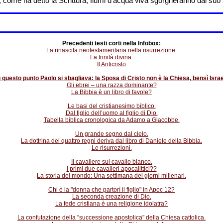
 come ha detto la Scrittura, fiumi d’acqua viva sgorgheranno dal suo
Precedenti testi corti nella Infobox:
La rinascita neotestamentaria nella risurrezione.
La trinità divina.
Il Anticristo
 questo punto Paolo si sbagliava: la Sposa di Cristo non è la Chiesa, bensì Israe
Gli ebrei – una razza dominante?
La Bibbia è un libro di favole?
Le basi del cristianesimo biblico.
Dal figlio dell’uomo al figlio di Dio.
Tabella biblica cronologica da Adamo a Giacobbe.
Un grande segno dal cielo.
La dottrina dei quattro regni deriva dal libro di Daniele della Bibbia.
Le risurrezioni.
Il cavaliere sul cavallo bianco.
I primi due cavalieri apocalittici??
La storia del mondo: Una settimana dei giorni millenari.
Chi è la "donna che partorì il figlio" in Apoc 12?
La seconda creazione di Dio.
La fede cristiana è una religione idolatra?
La confutazione della "successione apostolica" della Chiesa cattolica.