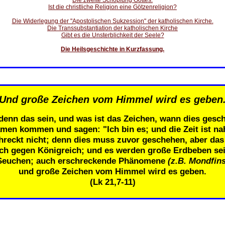
Die zweite Schöpfung Gottes.
Ist die christliche Religion eine Götzenreligion?
Die Widerlegung der "Apostolischen Sukzession" der katholischen Kirche.
Die Transsubstantiation der katholischen Kirche
Gibt es die Unsterblichkeit der Seele?
Die Heilsgeschichte in Kurzfassung.
Und große Zeichen vom Himmel wird es geben
denn das sein, und was ist das Zeichen, wann dies gesch
men kommen und sagen: "Ich bin es; und die Zeit ist n
eckt nicht; denn dies muss zuvor geschehen, aber das E
ich gegen Königreich; und es werden große Erdbeben se
Seuchen; auch erschreckende Phänomene
(z.B. Mondfins
und große Zeichen vom Himmel wird es geben.
(Lk 21,7-11)