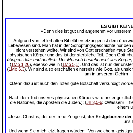
ES GIBT KEIN
«Denn dies ist gut und angenehm vor unserem H
Aufgrund von fehlerhaften Bibelübersetzungen ist dem überwie
Lebewesen sind. Man hat in der Schöpfungsgeschichte nur den ste
nicht verstehen wollte. Wir sind von Gott erschaffen «aus St
physischen Körper und das ist der sterbliche Teil. Doch Gott «h
übrigens klar und deutlich: Der Mensch besteht nicht aus Körpe
(
1Mo 1,26
), ebenso wie in (
1Mo 5,1
). Und das ist nun der unste
(
1Mo 6,3
). Wir sind also erschaffen einerseits wie Gott, als uns
um in unserem Gehirn – d
«Denn dazu ist auch den Toten gute Botschaft verkündigt wor
Nach dem Tod unseres physischen Körpers wird unser geistlich
die Nationen, die Aposteln die Juden.); (
Jh 3,5-6
: «Wasser» = fl
einem un
«Jesus Christus, der der treue Zeuge ist,
der Erstgeborene der
uns 
Und wenn Sie mich jetzt fragen würden: "Von welchem ‘geistigen 