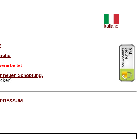
Italiano
?
rche.
erarbeitet
der neuen Schöpfung.
ücken)
MPRESSUM