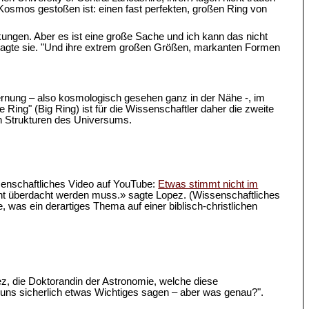
im Kosmos gestoßen ist: einen fast perfekten, großen Ring von
kungen. Aber es ist eine große Sache und ich kann das nicht
" sagte sie. "Und ihre extrem großen Größen, markanten Formen
Entfernung – also kosmologisch gesehen ganz in der Nähe -, im
Ring" (Big Ring) ist für die Wissenschaftler daher die zweite
en Strukturen des Universums.
senschaftliches Video auf YouTube:
Etwas stimmt nicht im
cht überdacht werden muss.» sagte Lopez. (Wissenschaftliches
, was ein derartiges Thema auf einer biblisch-christlichen
pez, die Doktorandin der Astronomie, welche diese
ns sicherlich etwas Wichtiges sagen – aber was genau?".