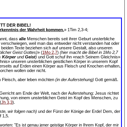
TT DER BIBEL!
rkenntnis der Wahrheit kommen.
» 1Tim 2,3-4;
annt, dass
alle
Menschen bereits seit ihrer Geburt unsterbliche
an verschwiegen, weil man das entweder nicht verstanden hat oder
e beiden Texte beziehen sich auf unsere Gestalt, also unseren
blicher Geist Gottes)
» (
1Mo 2,7
)
(hier macht die Bibel in 1Mo 2,7
s
Körper
und
Geist
)
und Gott schuf ihn «nach Seinem Gleichnis»
chnis» unseren unsterblichen geistlichen Körper in unserem Kopf
ererseits auf Erden einen Körper aus Fleisch und Knochen erhalten,
orchen wollen oder nicht.
 Fleisch, aber leben möchten
(in der Auferstehung)
Gott gemäß.
Gerricht am Ende der Welt, nach der Auferstehung: Jesus richtet
ehung, von einem unsterblichen Geist im Kopf des Menschen, zu
(
Jh 3,3
).
ste, wir folgen nach)
und der Fürst der Könige der Erde! Dem, der
 1,5.
rten: "Es ist genau jener geistige Körper in Ihrem Kopf, der mir