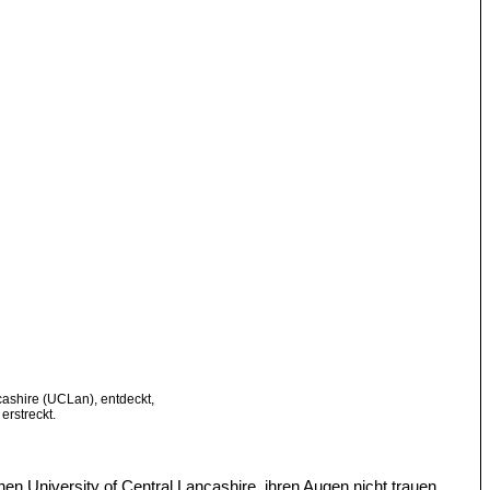
cashire (UCLan), entdeckt,
erstreckt.
hen University of Central Lancashire, ihren Augen nicht trauen