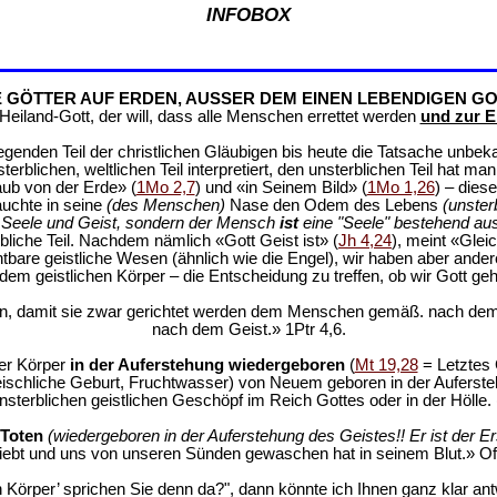
INFOBOX
E GÖTTER AUF ERDEN, AUSSER DEM EINEN LEBENDIGEN GO
eiland-Gott, der will, dass alle Menschen errettet werden
und zur E
genden Teil der christlichen Gläubigen bis heute die Tatsache unbek
rblichen, weltlichen Teil interpretiert, den unsterblichen Teil hat m
aub von der Erde» (
1Mo 2,7
) und «in Seinem Bild» (
1Mo 1,26
) – dies
auchte in seine
(des Menschen)
Nase den Odem des Lebens
(unster
r, Seele und Geist, sondern der Mensch
ist
eine "Seele" bestehend au
rbliche Teil. Nachdem nämlich «Gott Geist ist» (
Jh 4,24
), meint «Glei
ichtbare geistliche Wesen (ähnlich wie die Engel), wir haben aber and
em geistlichen Körper – die Entscheidung zu treffen, ob wir Gott geh
den, damit sie zwar gerichtet werden dem Menschen gemäß. nach dem
nach dem Geist.» 1Ptr 4,6.
er Körper
in der Auferstehung wiedergeboren
(
Mt 19,28
= Letztes 
eischliche Geburt, Fruchtwasser) von Neuem geboren in der Auferst
sterblichen geistlichen Geschöpf im Reich Gottes oder in der Hölle. 
 Toten
(wiedergeboren in der Auferstehung des Geistes!! Er ist der Er
liebt und uns von unseren Sünden gewaschen hat in seinem Blut.» Off
Körper’ sprichen Sie denn da?", dann könnte ich Ihnen ganz klar antwo