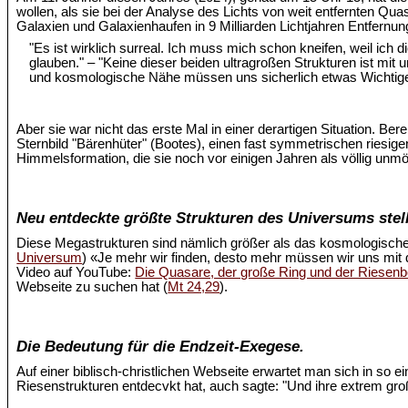
wollen, als sie bei der Analyse des Lichts von weit entfernten Quas
Galaxien und Galaxienhaufen in 9 Milliarden Lichtjahren Entfernu
"Es ist wirklich surreal. Ich muss mich schon kneifen, weil ich
glauben." – "Keine dieser beiden ultragroßen Strukturen ist mi
und kosmologische Nähe müssen uns sicherlich etwas Wichtige
Aber sie war nicht das erste Mal in einer derartigen Situation. Ber
Sternbild "Bärenhüter" (Bootes), einen fast symmetrischen riesige
Himmelsformation, die sie noch vor einigen Jahren als völlig unm
Neu entdeckte größte Strukturen des Universums stell
Diese Megastrukturen sind nämlich größer als das kosmologische
Universum
) «Je mehr wir finden, desto mehr müssen wir uns mit
Video auf YouTube:
Die Quasare, der große Ring und der Riesen
Webseite zu suchen hat (
Mt 24,29
).
Die Bedeutung für die Endzeit-Exegese.
Auf einer biblisch-christlichen Webseite erwartet man sich in so 
Riesenstrukturen entdecvkt hat, auch sagte: "Und ihre extrem 