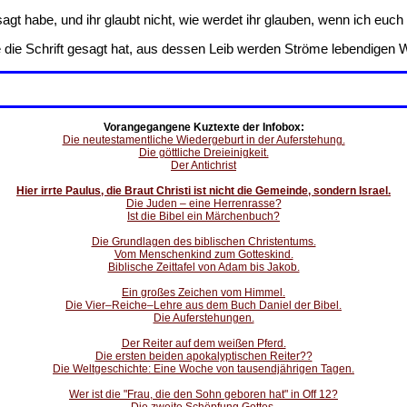
gt habe, und ihr glaubt nicht, wie werdet ihr glauben, wenn ich eu
 die Schrift gesagt hat, aus dessen Leib werden Ströme lebendigen W
Vorangegangene Kuztexte der Infobox:
Die neutestamentliche Wiedergeburt in der Auferstehung.
Die göttliche Dreieinigkeit.
Der Antichrist
Hier irrte Paulus, die Braut Christi ist nicht die Gemeinde, sondern Israel.
Die Juden – eine Herrenrasse?
Ist die Bibel ein Märchenbuch?
Die Grundlagen des biblischen Christentums.
Vom Menschenkind zum Gotteskind.
Biblische Zeittafel von Adam bis Jakob.
Ein großes Zeichen vom Himmel.
Die Vier–Reiche–Lehre aus dem Buch Daniel der Bibel.
Die Auferstehungen.
Der Reiter auf dem weißen Pferd.
Die ersten beiden apokalyptischen Reiter??
Die Weltgeschichte: Eine Woche von tausendjährigen Tagen.
Wer ist die "Frau, die den Sohn geboren hat" in Off 12?