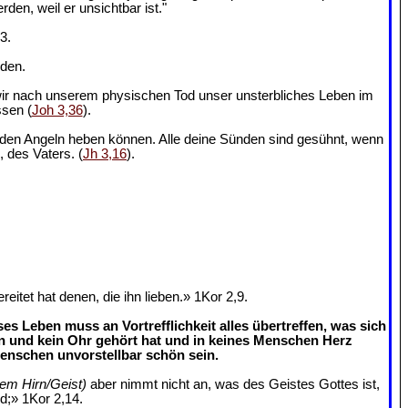
en, weil er unsichtbar ist."
3.
nden.
 wir nach unserem physischen Tod unser unsterbliches Leben im
ssen (
Joh 3,36
).
us den Angeln heben können. Alle deine Sünden sind gesühnt, wenn
, des Vaters. (
Jh 3,16
).
tet hat denen, die ihn lieben.» 1Kor 2,9.
s Leben muss an Vortrefflichkeit alles übertreffen, was sich
n und kein Ohr gehört hat und in keines Menschen Herz
enschen unvorstellbar schön sein.
rem Hirn/Geist)
aber nimmt nicht an, was des Geistes Gottes ist,
rd;» 1Kor 2,14.