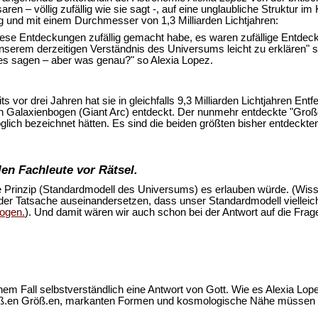
aren – völlig zufällig wie sie sagt -, auf eine unglaubliche Struktur 
ng und mit einem Durchmesser von 1,3 Milliarden Lichtjahren:
 diese Entdeckungen zufällig gemacht habe, es waren zufällige Entdec
t unserem derzeitigen Verständnis des Universums leicht zu erklären
s sagen – aber was genau?" so Alexia Lopez.
eits vor drei Jahren hat sie in gleichfalls 9,3 Milliarden Lichtjahren 
n Galaxienbogen (Giant Arc) entdeckt. Der nunmehr entdeckte "Große 
öglich bezeichnet hätten. Es sind die beiden größten bisher entdeckt
en Fachleute vor Rätsel.
 Prinzip (Standardmodell des Universums) es erlauben würde. (Wis
 der Tatsache auseinandersetzen, dass unser Standardmodell viellei
bogen.
). Und damit wären wir auch schon bei der Antwort auf die Frage
einem Fall selbstverständlich eine Antwort von Gott. Wie es Alexia Lo
groß.en Größ.en, markanten Formen und kosmologische Nähe müssen u