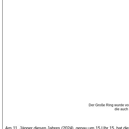
Der Große Ring wurde v
die auch 
Am 11. Jänner diesen Jahres (2024), genau um 15 Uhr 15, hat d