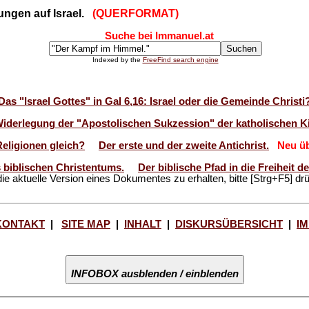
ungen auf Israel.
(QUERFORMAT)
Suche bei Immanuel.at
Indexed by the
FreeFind search engine
Das "Israel Gottes" in Gal 6,16: Israel oder die Gemeinde Christi
Widerlegung der "Apostolischen Sukzession" der katholischen Ki
Religionen gleich?
Der erste und der zweite Antichrist.
Neu üb
 biblischen Christentums.
Der biblische Pfad in die Freiheit 
ie aktuelle Version eines Dokumentes zu erhalten, bitte [Strg+F5] dr
KONTAKT
|
SITE MAP
|
INHALT
|
DISKURSÜBERSICHT
|
I
INFOBOX ausblenden / einblenden