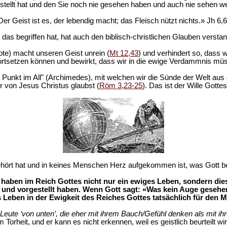
tellt hat und den Sie noch nie gesehen haben und auch nie sehen werd
Der Geist ist es, der lebendig macht; das Fleisch nützt nichts.» Jh 6,6
das begriffen hat, hat auch den biblisch-christlichen Glauben versta
te) macht unseren Geist unrein (
Mt 12,43
) und verhindert so, dass
ortsetzen können und bewirkt, dass wir in die ewige Verdammnis mü
te Punkt im All" (Archimedes), mit welchen wir die Sünde der Welt a
r von Jesus Christus glaubst (
Röm 3,23-25
). Das ist der Wille Gottes
rt hat und in keines Menschen Herz aufgekommen ist, was Gott berei
haben im Reich Gottes nicht nur ein ewiges Leben, sondern diese
 und vorgestellt haben. Wenn Gott sagt: «Was kein Auge gesehe
Leben in der Ewigkeit des Reiches Gottes tatsächlich für den M
d Leute ‘von unten’, die eher mit ihrem Bauch/Gefühl denken als mit ih
m Torheit, und er kann es nicht erkennen, weil es geistlich beurteilt wi