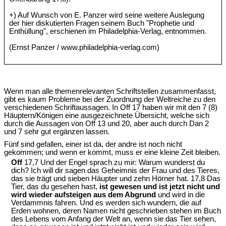
+) Auf Wunsch von E. Panzer wird seine weitere Auslegung
der hier diskutierten Fragen seinem Buch "Prophetie und
Enthüllung", erschienen im Philadelphia-Verlag, entnommen.
(Ernst Panzer / www.philadelphia-verlag.com)
Wenn man alle themenrelevanten Schriftstellen zusammenfasst,
gibt es kaum Probleme bei der Zuordnung der Weltreiche zu den
verschiedenen Schriftaussagen. In Off 17 haben wir mit den 7 (8)
Häuptern/Königen eine ausgezeichnete Übersicht, welche sich
durch die Aussagen von Off 13 und 20, aber auch durch Dan 2
und 7 sehr gut ergänzen lassen.
Fünf sind gefallen, einer ist da, der andre ist noch nicht
gekommen; und wenn er kommt, muss er eine kleine Zeit bleiben.
Off
17,7 Und der Engel sprach zu mir: Warum wunderst du
dich? Ich will dir sagen das Geheimnis der Frau und des Tieres,
das sie trägt und sieben Häupter und zehn Hörner hat. 17,8 Das
Tier, das du gesehen hast,
ist gewesen und ist jetzt nicht und
wird wieder aufsteigen aus dem Abgrund
und wird in die
Verdammnis fahren. Und es werden sich wundern, die auf
Erden wohnen, deren Namen nicht geschrieben stehen im Buch
des Lebens vom Anfang der Welt an, wenn sie das Tier sehen,