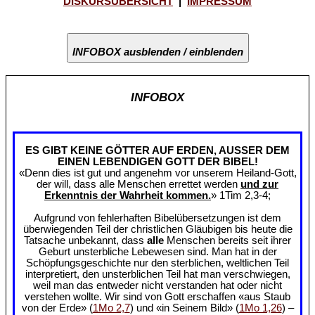
DISKURSÜBERSICHT
|
IMPRESSUM
INFOBOX ausblenden / einblenden
INFOBOX
ES GIBT KEINE GÖTTER AUF ERDEN, AUSSER DEM
EINEN LEBENDIGEN GOTT DER BIBEL!
«Denn dies ist gut und angenehm vor unserem Heiland-Gott,
der will, dass alle Menschen errettet werden
und zur
Erkenntnis der Wahrheit kommen.
» 1Tim 2,3-4;
Aufgrund von fehlerhaften Bibelübersetzungen ist dem
überwiegenden Teil der christlichen Gläubigen bis heute die
Tatsache unbekannt, dass
alle
Menschen bereits seit ihrer
Geburt unsterbliche Lebewesen sind. Man hat in der
Schöpfungsgeschichte nur den sterblichen, weltlichen Teil
interpretiert, den unsterblichen Teil hat man verschwiegen,
weil man das entweder nicht verstanden hat oder nicht
verstehen wollte. Wir sind von Gott erschaffen «aus Staub
von der Erde» (
1Mo 2,7
) und «in Seinem Bild» (
1Mo 1,26
) –