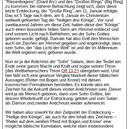
"Riesenbogens" (Giant Arc) und des "Großen Rings" (Big Ring)
zu kommen: bei näherer Betrachtung zeigt sich, dass diese
letzte Entdeckung, der "Große Ring", am 11. Januar erfolgte.
Das ist 5 Tage nach dem, am 6. Januar im Christentum
weltweit gefeierten Tag der "heiligen drei Könige". Vor rund
zweitausend Jahren um diese Zeit, hatten diese drei "Könige"
auch einen besonders hellen Stern am Himmel entdeckt und
sind seinem Licht nach Bethlehem, wo der Sohn Gottes
geboren wurde, gefolgt. Damals hat also Gott den Menschen
auch ein Zeichen am Himmel gegeben und angekündigt, dass
sein Sohn, der "das Licht der Welt" ist und der im Millennium
die Welt regieren wird, geboren wurde.
Nun ist ja der Antichrist der "Sohn" Satans, dem der Teufel am
Ende seine ganze Macht und Kraft und sogar seinen Thron
(des Weltbeherrschers Thron
Off 13,2
;) übergeben wird. Und
hier läßt sich eine gewisse Vergleichbarkeit dieser biblischen
Aussagen (Reiter mit Bogen und Krone) mit diesen
kosmischen Formationen herstellen. Es könnte also ein
Zeichen für die Ankunft dieses ersten Antichristen sein. Dieser
wird ja als Mensch geboren, dann vom Sohn Gottes, bei
dessen Wiederkunft zur Entrückung, getötet und vom Satan
als Dämon und zweiter Antichriust wieder auferweckt.
Wir haben also sowohl für den Zeitpunkt der Entdeckung –
"Heilige drei Könige", als auch für den Inhalt des Zeichens –
"Reiter auf dem weißen Pferd mit Bogen und Krone" eine
mögliche biblische Korrelation, welche eben insbesondere