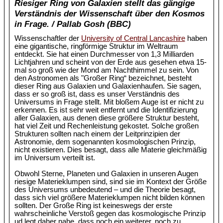
Riesiger Ring von Galaxien stellt das gängige
Verständnis der Wissenschaft über den Kosmos
in Frage. / Pallab Gosh (BBC)
Wissenschaftler der
University of Central Lancashire
haben
eine gigantische, ringförmige Struktur im Weltraum
entdeckt. Sie hat einen Durchmesser von 1,3 Milliarden
Lichtjahren und scheint von der Erde aus gesehen etwa 15-
mal so groß wie der Mond am Nachthimmel zu sein. Von
den Astronomen als "Großer Ring“ bezeichnet, besteht
dieser Ring aus Galaxien und Galaxienhaufen. Sie sagen,
dass er so groß ist, dass es unser Verständnis des
Universums in Frage stellt. Mit bloßem Auge ist er nicht zu
erkennen. Es ist sehr weit entfernt und die Identifizierung
aller Galaxien, aus denen diese größere Struktur besteht,
hat viel Zeit und Rechenleistung gekostet. Solche großen
Strukturen sollten nach einem der Leitprinzipien der
Astronomie, dem sogenannten kosmologischen Prinzip,
nicht existieren. Dies besagt, dass alle Materie gleichmäßig
im Universum verteilt ist.
Obwohl Sterne, Planeten und Galaxien in unseren Augen
riesige Materieklumpen sind, sind sie im Kontext der Größe
des Universums unbedeutend – und die Theorie besagt,
dass sich viel größere Materieklumpen nicht bilden können
sollten. Der Große Ring ist keineswegs der erste
wahrscheinliche Verstoß gegen das kosmologische Prinzip
ud legt daher nahe, dass noch ein weiterer, noch zu