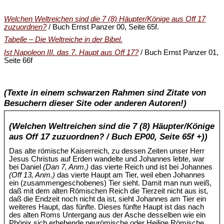
Welchen Weltreichen sind die 7 (8) Häupter/Könige aus Off 17
zuzuordnen?
/ Buch Ernst Panzer 00, Seite 65f.
Tabelle – Die Weltreiche in der Bibel.
Ist Napoleon III. das 7. Haupt aus Off 17?
/ Buch Ernst Panzer 01,
Seite 66f
(Texte in einem schwarzen Rahmen sind Zitate von
Besuchern dieser Site oder anderen Autoren!)
(Welchen Weltreichen sind die 7 (8) Häupter/Könige
aus Off 17 zuzuordnen? / Buch EP00, Seite 65f +))
Das alte römische Kaiserreich, zu dessen Zeiten unser Herr
Jesus Christus auf Erden wandelte und Johannes lebte, war
bei Daniel
(Dan 7, Anm.)
das vierte Reich und ist bei Johannes
(Off 13, Anm.)
das vierte Haupt am Tier, weil eben Johannes
ein (zusammengeschobenes) Tier sieht. Damit man nun weiß,
daß mit dem alten Römischen Reich die Tierzeit nicht aus ist,
daß die Endzeit noch nicht da ist, sieht Johannes am Tier ein
weiteres Haupt, das fünfte. Dieses fünfte Haupt ist das nach
des alten Roms Untergang aus der Asche desselben wie ein
Phönix sich erhebende neurömische oder Heilige Römische