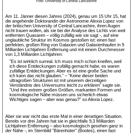
Foto: University of Central Lancashire
Am 11. Jänner diesen Jahres (2024), genau um 15 Uhr 15, hat
die angehende Doktorandin der Astronomie
Alexia Lopez
von
der britischen University of Central Lancashire, ihren Augen
nicht trauen wollen, als sie bei der Analyse des Lichts von weit
entfernten Quasaren – völlig zufällig wie sie sagt -, auf eine
unglaubliche Struktur im Kosmos gestoßen ist: einen fast
perfekten, großen Ring von Galaxien und Galaxienhaufen in 9
Milliarden Lichtjahren Entfernung und mit einem Durchmesser
von 1,3 Milliarden Lichtjahren:
"Es ist wirklich surreal. Ich muss mich schon kneifen, weil
ich diese Entdeckungen zufällig gemacht habe, es waren
zufällige Entdeckungen. Aber es ist eine große Sache und
ich kann das nicht glauben." – "Keine dieser beiden
ultragroßen Strukturen ist mit unserem derzeitigen
Verständnis des Universums leicht zu erklären" sagte sie.
"Und ihre extrem großen Größen, markanten Formen und
kosmologische Nähe müssen uns sicherlich etwas
Wichtiges sagen – aber was genau?" so Alexia Lopez.
Aber sie war nicht das erste Mal in einer derartigen Situation.
Bereits vor drei Jahren hat sie in gleichfalls 9,3 Milliarden
Lichtjahren Entfernung – also kosmologisch gesehen ganz in
der Nähe -, im Sternbild "Bärenhüter" (Bootes), einen fast