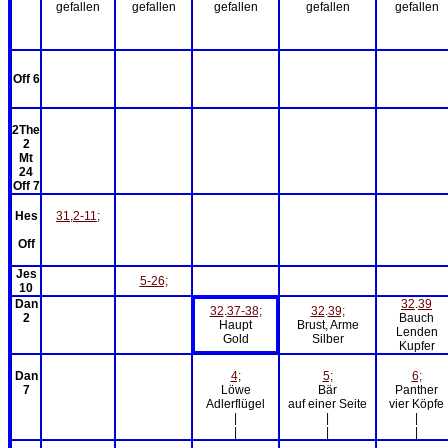
gefallen
gefallen
gefallen
gefallen
gefallen
Off 6
2The
2
Mt
24
Off 7
Hes
31,2-11;
Off
Jes
5-26;
10
Dan
32
.
39
32
.
37-38;
32
.
39;
2
Bauch
Haupt
Brust, Arme
Lenden
Gold
Silber
Kupfer
Dan
4;
5;
6;
7
Löwe
Bär
Panther
Adlerflügel
auf einer Seite
vier Köpfe
|
|
|
|
|
|