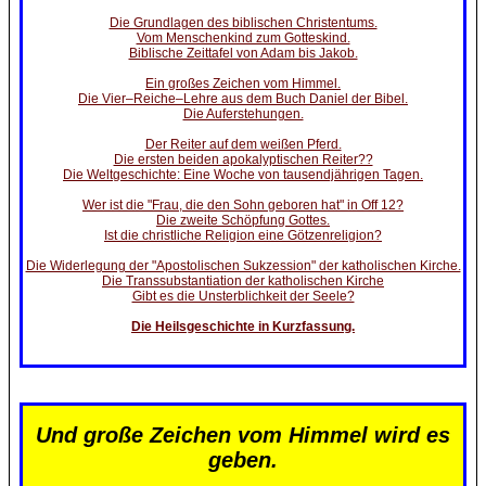
Die Grundlagen des biblischen Christentums.
Vom Menschenkind zum Gotteskind.
Biblische Zeittafel von Adam bis Jakob.
Ein großes Zeichen vom Himmel.
Die Vier–Reiche–Lehre aus dem Buch Daniel der Bibel.
Die Auferstehungen.
Der Reiter auf dem weißen Pferd.
Die ersten beiden apokalyptischen Reiter??
Die Weltgeschichte: Eine Woche von tausendjährigen Tagen.
Wer ist die "Frau, die den Sohn geboren hat" in Off 12?
Die zweite Schöpfung Gottes.
Ist die christliche Religion eine Götzenreligion?
Die Widerlegung der "Apostolischen Sukzession" der katholischen Kirche.
Die Transsubstantiation der katholischen Kirche
Gibt es die Unsterblichkeit der Seele?
Die Heilsgeschichte in Kurzfassung.
Und große Zeichen vom Himmel wird es
geben.