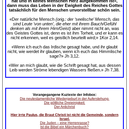
hat und in keines Menschen Herz aufgekommen ist»,
dann muss das Leben in der Ewigkeit des Reiches Gottes
tatsächlich für den Menschen unvorstellbar schön sein.
«Der natürliche Mensch
(orig.: der ‘seelische’ Mensch, das
sind Leute ‘von unten’, die eher mit ihrem Bauch/Gefühl
denken als mit ihrem Hirn/Geist)
aber nimmt nicht an, was
des Geistes Gottes ist, denn es ist ihm Torheit, und er kann es
nicht erkennen, weil es geistlich beurteilt wird;» 1Kor 2,14.
«Wenn ich euch das Irdische gesagt habe, und ihr glaubt
nicht, wie werdet ihr glauben, wenn ich euch das Himmlische
sage?» Jh 3,12.
«Wer an mich glaubt, wie die Schrift gesagt hat, aus dessen
Leib werden Ströme lebendigen Wassers fließen.» Jh 7,38.
Vorangegangene Kuztexte der Infobox:
Die neutestamentliche Wiedergeburt in der Auferstehung.
Die göttliche Dreieinigkeit.
Der Antichrist
Hier irrte Paulus, die Braut Christi ist nicht die Gemeinde, sondern
Israel.
Die Juden – eine Herrenrasse?
Ist die Bibel ein Märchenbuch?