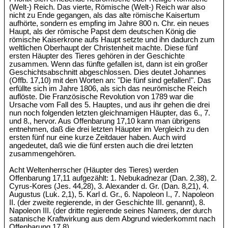
(Welt-) Reich. Das vierte, Römische (Welt-) Reich war also
nicht zu Ende gegangen, als das alte römische Kaisertum
aufhörte, sondern es empfing im Jahre 800 n. Chr. ein neues
Haupt, als der römische Papst dem deutschen König die
römische Kaiserkrone aufs Haupt setzte und ihn dadurch zum
weltlichen Oberhaupt der Christenheit machte. Diese fünf
ersten Häupter des Tieres gehören in der Geschichte
zusammen. Wenn das fünfte gefallen ist, dann ist ein großer
Geschichtsabschnitt abgeschlossen. Dies deutet Johannes
(Offb. 17,10) mit den Worten an: "Die fünf sind gefallen!". Das
erfüllte sich im Jahre 1806, als sich das neurömische Reich
auflöste. Die Französische Revolution von 1789 war die
Ursache vom Fall des 5. Hauptes, und aus ihr gehen die drei
nun noch folgenden letzten gleichnamigen Häupter, das 6., 7.
und 8., hervor. Aus Offenbarung 17,10 kann man übrigens
entnehmen, daß die drei letzten Häupter im Vergleich zu den
ersten fünf nur eine kurze Zeitdauer haben. Auch wird
angedeutet, daß wie die fünf ersten auch die drei letzten
zusammengehören.
Acht Weltenherrscher (Häupter des Tieres) werden
Offenbarung 17,11 aufgezählt: 1. Nebukadnezar (Dan. 2,38), 2.
Cyrus-Kores (Jes. 44,28), 3. Alexander d. Gr. (Dan. 8,21), 4.
Augustus (Luk. 2,1), 5. Karl d. Gr., 6. Napoleon I., 7. Napoleon
II. (der zweite regierende, in der Geschichte III. genannt), 8.
Napoleon III. (der dritte regierende seines Namens, der durch
satanische Kraftwirkung aus dem Abgrund wiederkommt nach
Offenbarung 17,8).