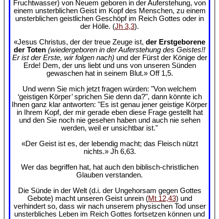
Fruchtwasser) von Neuem geboren in der Auferstehung, von
einem unsterblichen Geist im Kopf des Menschen, zu einem
unsterblichen geistlichen Geschöpf im Reich Gottes oder in
der Hölle. (
Jh 3,3
).
«Jesus Christus, der der treue Zeuge ist,
der Erstgeborene
der Toten
(wiedergeboren in der Auferstehung des Geistes!!
Er ist der Erste, wir folgen nach)
und der Fürst der Könige der
Erde! Dem, der uns liebt und uns von unseren Sünden
gewaschen hat in seinem Blut.» Off 1,5.
Und wenn Sie mich jetzt fragen würden: "Von welchem
‘geistigen Körper’ sprichen Sie denn da?", dann könnte ich
Ihnen ganz klar antworten: "Es ist genau jener geistige Körper
in Ihrem Kopf, der mir gerade eben diese Frage gestellt hat
und den Sie noch nie gesehen haben und auch nie sehen
werden, weil er unsichtbar ist."
«Der Geist ist es, der lebendig macht; das Fleisch nützt
nichts.» Jh 6,63.
Wer das begriffen hat, hat auch den biblisch-christlichen
Glauben verstanden.
Die Sünde in der Welt (d.i. der Ungehorsam gegen Gottes
Gebote) macht unseren Geist unrein (
Mt 12,43
) und
verhindert so, dass wir nach unserem physischen Tod unser
unsterbliches Leben im Reich Gottes fortsetzen können und