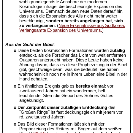
wohl grundlegendste Annahme der modernen
Kosmologie infrage: die beschleunigte Expansion des
Universums. Demnach deuten neue Daten darauf hin,
dass sich die Expansion des Alls nicht mehr weiter
beschleunigt,
sondern bereits angefangen hat, sich
zu verlangsamen
. (
Neue Erkenntnisse aus Südkorea:
Verlangsamte Expansion des Universums.
)
Aus der Sicht der Bibel:
o
Diese beiden kosmischen Formationen wurden
zufällig
entdeckt, als die Forscher das Licht von weit entfernten
Quasaren untersucht haben. Diese Leute haben keine
Ahnung davon, dass es diese Prophezeiung in der Bibel
gibt, geschweige denn, was sie bedeutet, sie haben
wahrscheinlich noch nie in ihrem Leben eine Bibel in der
Hand gehalten.
o
Ein ähnliches Ereignis gab es
bereits einmal
: vor
zweitausend Jahren hat ein wandernder, hell
leuchtender Stern die Geburt des Sohnes Gottes
angekündigt.
o
Der Zeitpunkt dieser zufälligen Entdeckung
des
"Großen Rings" ist fast deckungsgleich mit jenem vor
rd. zweitausend Jahren
o
Das Bild dieser Formationen läßt sich mit der
Prophezeiung des Reiters mit Bogen auf dem weißen