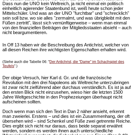
Dass nun die UNO kein Weltreich, ja nicht einmal ein politisch
einheitlich agierender Staatenbund ist, weiß heute schon jeder
Mittelschüler. Und was an der UNO "furchtbar" und "schrecklich"
sein soll bzw. wo sie alles "zermalmt, und was übrigbleibt mit den
Füßen zertritt", lässt sich vernünftigerweise – wenn man einmal
von den finanziellen Beiträgen der Mitgliedsstaaten absieht – auch
nicht beargumentieren.
In Off 13 haben wir die Beschreibung des Antichrist, welcher von
all diesen Reichen ihre wichtigsten Eigenschaften erhalten wird.
(Siehe auch die Tabelle 06: "
Der Antichrist, die "Dame" im Schachspiel des
Teufels
".)
Der obige Versuch, hier Karl d. Gr. und die französische
Revolution mit den drei Napoleons als Weltreiche unterzubringen
ist zwar nicht zielführend aber durchaus verständlich. Es ist ja auf
den ersten Blick nicht einzusehen, wieso hier die letzten 1500
Jahre Weltgeschichte in den Prophezeiungen überhaupt nicht
aufscheinen sollten.
Doch wenn man sich den Text in Dan 2 näher ansieht, erkennt
man zweierlei. Erstens – und dies ist ein Zusammenhang, der oft
übersehen wird – sind Schenkel und Füße zwei getrennte Reiche.
Dies ergibt sich nicht nur daraus, dass beide separat erwähnt
werden, sondern es werden ihnen auch unterschiedliche