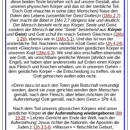
diese beiden Texte beziehen sich auf unsere Gestalt, also
unseren physischen Körper und das ist der sterbliche Teil.
Doch Gott «hauchte in seine
(des Menschen)
Nase den
Odem des Lebens
(unsterblicher Geist Gottes)
» (
1Mo 2,7
)
(hier macht die Bibel in 1Mo 2,7 übrigens klar und deutlich:
Der Mensch besteht nicht aus Körper, Seele und Geist,
sondern der Mensch
ist
eine "Seele" bestehend aus
Körper
und
Geist
)
und Gott schuf ihn «nach Seinem Gleichnis» (
1Mo
1,26
), ebenso wie in (
1Mo 5,1
). Und das ist nun der
unsterbliche Teil. Nachdem nämlich «Gott Geist ist» (
Jh 4,24
),
meint «Gleichnis» unseren unsterblichen geistlichen Körper in
unserem Kopf (
1Mo 6,3
). Wir sind also erschaffen einerseits
wie Gott, als unsichtbare geistliche Wesen (ähnlich wie die
Engel), wir haben aber andererseits auf Erden einen Körper
aus Fleisch und Knochen erhalten, um in unserem Gehirn –
dem geistlichen Körper – die Entscheidung zu treffen, ob wir
Gott gehorchen wollen oder nicht.
«Denn dazu ist auch den Toten gute Botschaft verkündigt
worden, damit sie zwar gerichtet werden dem Menschen
gemäß. nach dem Fleisch, aber leben möchten
(in der
Auferstehung)
Gott gemäß. nach dem Geist.» 1Ptr 4,6.
Nach dem Tod unseres physischen Körpers wird unser
geistlicher Körper
in der Auferstehung wiedergeboren
(
Mt
19,28
= Letztes Gerricht am Ende der Welt, nach der
Auferstehung: Jesus richtet die Nationen, die Aposteln die
Juden.); (
Jh 3,5-6
: «Wasser» = fleischliche Geburt,