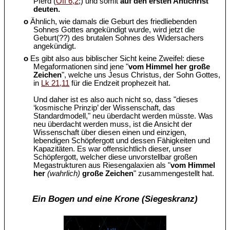
Pferd (
Off 6,2
;) und somit
auf den ersten Antichrist
deuten.
o
Ähnlich, wie damals die Geburt des friedliebenden
Sohnes Gottes angekündigt wurde, wird jetzt die
Geburt(??) des brutalen Sohnes des Widersachers
angekündigt.
o
Es gibt also aus biblischer Sicht keine Zweifel: diese
Megaformationen sind jene "
vom Himmel her große
Zeichen
", welche uns Jesus Christus, der Sohn Gottes,
in
Lk 21,11
für die Endzeit prophezeit hat.
Und daher ist es also auch nicht so, dass "dieses
‘kosmische Prinzip’ der Wissenschaft, das
Standardmodell," neu überdacht werden müsste. Was
neu überdacht werden muss, ist die Ansicht der
Wissenschaft über diesen einen und einzigen,
lebendigen Schöpfergott und dessen Fähigkeiten und
Kapazitäten. Es war offensichtlich dieser, unser
Schöpfergott, welcher diese unvorstellbar großen
Megastrukturen aus Riesengalaxien als "
vom Himmel
her
(wahrlich)
große Zeichen
" zusammengestellt hat.
Ein Bogen und eine Krone (Siegeskranz)