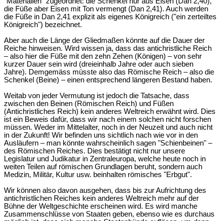
"Materialien" zugeordnet: die Schenkel nur aus Eisen (Dan 2,40),
die Füße aber Eisen mit Ton vermengt (Dan 2,41). Auch werden
die Füße in Dan 2,41 explizit als eigenes Königreich ("ein zerteiltes
Königreich") bezeichnet.
Aber auch die Länge der Gliedmaßen könnte auf die Dauer der
Reiche hinweisen. Wird wissen ja, dass das antichristliche Reich
– also hier die Füße mit den zehn Zehen (Königen) – von sehr
kurzer Dauer sein wird (dreieinhalb Jahre oder auch sieben
Jahre). Demgemäss müsste also das Römische Reich – also die
Schenkel (Beine) – einen entsprechend längeren Bestand haben.
Weitab von jeder Vermutung ist jedoch die Tatsache, dass
zwischen den Beinen (Römischen Reich) und Füßen
(Antichristliches Reich) kein anderes Weltreich erwähnt wird. Dies
ist ein Beweis dafür, dass wir nach einem solchen nicht forschen
müssen. Weder im Mittelalter, noch in der Neuzeit und auch nicht
in der Zukunft! Wir befinden uns sichtlich nach wie vor in den
Ausläufern – man könnte wahrscheinlich sagen "Schienbeinen" –
des Römischen Reiches. Dies bestätigt nicht nur unsere
Legislatur und Judikatur in Zentraleuropa, welche heute noch in
weiten Teilen auf römischen Grundlagen beruht, sondern auch
Medizin, Militär, Kultur usw. beinhalten römisches "Erbgut".
Wir können also davon ausgehen, dass bis zur Aufrichtung des
antichristlichen Reiches kein anderes Weltreich mehr auf der
Bühne der Weltgeschichte erscheinen wird. Es wird manche
Zusammenschlüsse von Staaten geben, ebenso wie es durchaus