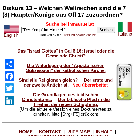
Diskurs 13 – Welchen Weltreichen sind die 7
(8) Häupter/Könige aus Off 17 zuzuordnen?
Suche bei Immanuel.at
Italiano
English
Indexed by the
FreeFind search engine
Das "Israel Gottes" in Gal 6,16: Israel oder die
Gemeinde Christi?
Die Widerlegung der "Apostolischen
Sukzession" der katholischen Kirche.
Share
Sind alle Religionen gleich?
Der erste und
der zweite Antichrist.
Neu überarbeitet
Facebook
Die Grundlagen des biblischen
Twitter
Christentums.
Der biblische Pfad in die
Freiheit der neuen Schöpfung.
(Um die aktuelle Version eines Dokumentes zu
LinkedIn
erhalten, bitte [Strg+F5] drücken)
HOME
|
KONTAKT
|
SITE MAP
|
INHALT
|