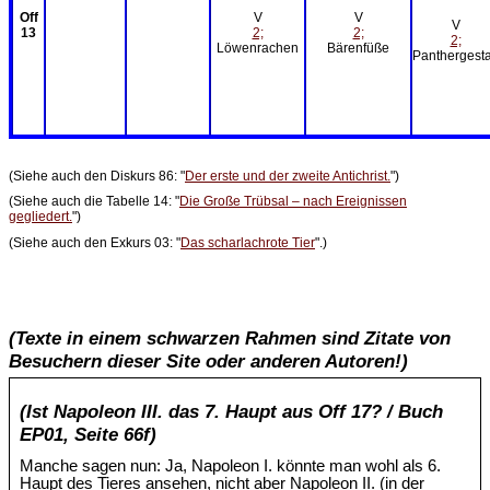
Off
V
V
V
13
2;
2;
2;
Löwenrachen
Bärenfüße
Panthergesta
(Siehe auch den Diskurs 86: "
Der erste und der zweite Antichrist.
")
(Siehe auch die Tabelle 14: "
Die Große Trübsal – nach Ereignissen
gegliedert.
")
(Siehe auch den Exkurs 03: "
Das scharlachrote Tier
".)
(Texte in einem schwarzen Rahmen sind Zitate von
Besuchern dieser Site oder anderen Autoren!)
(Ist Napoleon III. das 7. Haupt aus Off 17? / Buch
EP01, Seite 66f)
Manche sagen nun: Ja, Napoleon I. könnte man wohl als 6.
Haupt des Tieres ansehen, nicht aber Napoleon II. (in der