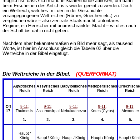
möglich ist, dass sich manche Staatenbünde auflösen, um dann
beim Erscheinen des Antichrists wieder geeint zu werden. Doch
ein Weltreich, welches mit den in der Geschichte
vorangegangenen Weltreichen (Römer, Griechen etc.) zu
vergleichen wäre – also zentrale Staatsmacht, autoritäres
Regime, ein Herrscher mit unumschränkter Macht – wird es nach
der Schrift bis dahin nicht geben.
Nachdem aber bekanntermaßen ein Bild mehr sagt, als tausend
Worte, ist hier im Anschluss gleich die Tabelle 02 über die
Weltreiche in der Bibel eingefügt.
Die Weltreiche in der Bibel.
(QUERFORMAT)
Ägyptisches
Assyrisches
Babylonisches
Medopersisches
Griechisch
Reich
Reich
Reich
Reich
Reich
Off
9-11;
9-11;
9-11;
9-11;
9-11;
17
Thutmosis
Assurnasirpal
Nebukadnezar
Kores (Cyrus)
Alexander
1.
2.
3.
4.
5.
Haupt /
König
Haupt / König
Haupt / König
Haupt / König
Haupt / Köni