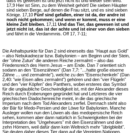
dass es gewesen ist und jetzt nicht ist und wieder sein wird.
17,9 Hier ist Sinn, zu dem Weisheit gehört! Die sieben Häupter
sind sieben Berge, auf denen die Frau sitzt, und es sind sieben
Könige. 17,10
Fünf sind gefallen, einer ist da, der andre ist
noch nicht gekommen; und wenn er kommt, muss er eine
kleine Zeit bleiben.
17,11
Und das Tier, das gewesen ist und
jetzt nicht ist, das ist der achte und ist einer von den sieben
und fährt in die Verdammnis. Off 17, 7-11;
Die Anhaltspunkte für Dan 2 sind einerseits das "Haupt aus Gold"
– also Nebukadnezar bzw. Babylonien – am Beginn und der Stein,
der "ohne Zutun" die anderen Reiche zermalmt – also das
Friedensreich des Herrn Jesus – am Ende. Dan 7 orientiert sich
sodann an den "Eisenzähnen" (Dan 7,7: "…hatte große eiserne
Zähne … und zermalmte"), welche zu den "Eisenschenkeln" (Dan
2,40: "wie Eisen alles zermalmt") gehören und den "vier Flügeln"
und den "vier Köpfen" des Panthers, wobei ersteres das Symbol
für die unglaubliche Geschwindigkeit ist, mit der Alexander dieses
Reich durch Eroberungen gegründet hat und Letzteres die vier
griechischen Diadochenreiche meint, in die das griechische
Imperium nach dem Tod Alexanders zerfiel. Demnach steht also
der Bär für Medo-Persien und der Löwe für Babylonien. Manche
Ausleger wollen nun den Löwen als das medopersische Reich
sehen, kommen aber dann natürlich in Schwierigkeiten bei der
Interpretation des "Ungeheuers" mit den Eisenzähnen und den
zehn Hörnern, weil dafür dann kein Weltreich mehr "übrigbleibt".
Sie deuten daher dieses Tier dann auf die Vereinten Nationen.