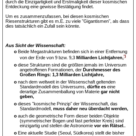
durch die Einzigartigkeit und Erstmaligkeit dieser kosmischen
Entdeckung eine gewisse Bestätigung findet.
Um es zusammenzufassen, bei diesen kosmischen
Riesenstrukturen gibt es m.E. zu viele "Gigantismen", als dass
dies tatsächlich ein Zufall sein könnte.
Aus Sicht der Wissenschaft:
o
Beide Megastrukturen befinden sich in einer Entfernung
¹)
von der Erde von 9 bzw. 9,3
Milliarden Lichtjahren,
o
diese Strukturen sind die größten jemals im Universum
angetroffenen Formationen, der
Durchmesser des
Großen Rings: 1,3 Milliarden Lichtjahre,
o
nach dem weltweit in der Wissenschaft geltenden
Standardmodell des Universums,
dürfte es
eine
derartige Zusammenballung von Materie
gar nicht
geben,
o
dieses "kosmische Prinzip" der Wissenschaft, das
Standardmodell,
muss daher neu überdacht werden,
o
auch die geometrische Form dieser beiden Objekte
(symmetrischer Bogen und fast perfekter Kreis) sind
einzigartig und stellen die Astronomie
vor ein Rätsel.
.
o
Eine aktuelle Studie (Seoul, Südkorea) stellt die bisher