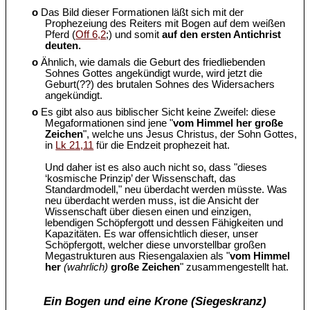
o
Das Bild dieser Formationen läßt sich mit der
Prophezeiung des Reiters mit Bogen auf dem weißen
Pferd (
Off 6,2
;) und somit
auf den ersten Antichrist
deuten.
o
Ähnlich, wie damals die Geburt des friedliebenden
Sohnes Gottes angekündigt wurde, wird jetzt die
Geburt(??) des brutalen Sohnes des Widersachers
angekündigt.
o
Es gibt also aus biblischer Sicht keine Zweifel: diese
Megaformationen sind jene "
vom Himmel her große
Zeichen
", welche uns Jesus Christus, der Sohn Gottes,
in
Lk 21,11
für die Endzeit prophezeit hat.
Und daher ist es also auch nicht so, dass "dieses
‘kosmische Prinzip’ der Wissenschaft, das
Standardmodell," neu überdacht werden müsste. Was
neu überdacht werden muss, ist die Ansicht der
Wissenschaft über diesen einen und einzigen,
lebendigen Schöpfergott und dessen Fähigkeiten und
Kapazitäten. Es war offensichtlich dieser, unser
Schöpfergott, welcher diese unvorstellbar großen
Megastrukturen aus Riesengalaxien als "
vom Himmel
her
(wahrlich)
große Zeichen
" zusammengestellt hat.
Ein Bogen und eine Krone (Siegeskranz)