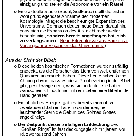
einzigartig und stellen die Astronomie
vor ein Rätsel.
.
o
Eine aktuelle Studie (Seoul, Südkorea) stellt die bisher
wohl grundlegendste Annahme der modernen
Kosmologie infrage: die beschleunigte Expansion des
Universums. Demnach deuten neue Daten darauf hin,
dass sich die Expansion des Alls nicht mehr weiter
beschleunigt,
sondern bereits angefangen hat, sich
zu verlangsamen
. (
Neue Erkenntnisse aus Südkorea:
Verlangsamte Expansion des Universums.
)
Aus der Sicht der Bibel:
o
Diese beiden kosmischen Formationen wurden
zufällig
entdeckt, als die Forscher das Licht von weit entfernten
Quasaren untersucht haben. Diese Leute haben keine
Ahnung davon, dass es diese Prophezeiung in der Bibel
gibt, geschweige denn, was sie bedeutet, sie haben
wahrscheinlich noch nie in ihrem Leben eine Bibel in der
Hand gehalten.
o
Ein ähnliches Ereignis gab es
bereits einmal
: vor
zweitausend Jahren hat ein wandernder, hell
leuchtender Stern die Geburt des Sohnes Gottes
angekündigt.
o
Der Zeitpunkt dieser zufälligen Entdeckung
des
"Großen Rings" ist fast deckungsgleich mit jenem vor
rd. zweitausend Jahren