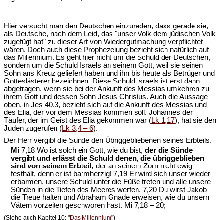
Hier versucht man den Deutschen einzureden, dass gerade sie,
als Deutsche, nach dem Leid, das "unser Volk dem jüdischen Volk
zugefügt hat" zu dieser Art von Wiedergutmachung verpflichtet
wären. Doch auch diese Prophezeiung bezieht sich natürlich auf
das Millennium. Es geht hier nicht um die Schuld der Deutschen,
sondern um die Schuld Israels an seinem Gott, weil sie seinen
Sohn ans Kreuz geliefert haben und ihn bis heute als Betrüger und
Gotteslästerer bezeichnen. Diese Schuld Israels ist erst dann
abgetragen, wenn sie bei der Ankunft des Messias umkehren zu
ihrem Gott und dessen Sohn Jesus Christus. Auch die Aussage
oben, in Jes 40,3, bezieht sich auf die Ankunft des Messias und
des Elia, der vor dem Messias kommen soll. Johannes der
Täufer, der im Geist des Elia gekommen war (
Lk 1,17
), hat sie den
Juden zugerufen (
Lk 3,4 – 6
).
Der Herr vergibt die Sünde den Übriggebliebenen seines Erbteils.
Mi
7,18 Wo ist solch ein Gott, wie du bist,
der die Sünde
vergibt und erlässt die Schuld denen, die übriggeblieben
sind von seinem Erbteil;
der an seinem Zorn nicht ewig
festhält, denn er ist barmherzig! 7,19 Er wird sich unser wieder
erbarmen, unsere Schuld unter die Füße treten und alle unsere
Sünden in die Tiefen des Meeres werfen. 7,20 Du wirst Jakob
die Treue halten und Abraham Gnade erweisen, wie du unsern
Vätern vorzeiten geschworen hast. Mi 7,18 – 20;
(Siehe auch Kapitel 10: "
Das Millennium
")