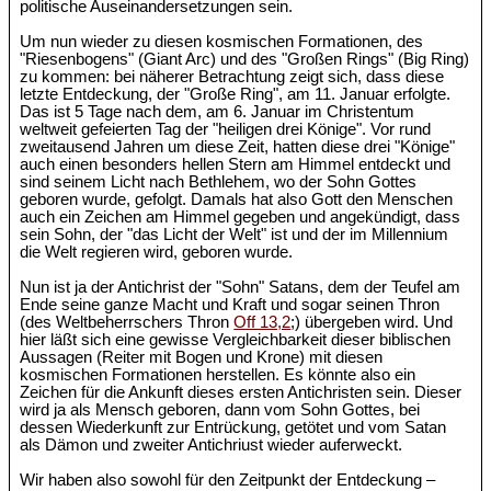
politische Auseinandersetzungen sein.
Um nun wieder zu diesen kosmischen Formationen, des
"Riesenbogens" (Giant Arc) und des "Großen Rings" (Big Ring)
zu kommen: bei näherer Betrachtung zeigt sich, dass diese
letzte Entdeckung, der "Große Ring", am 11. Januar erfolgte.
Das ist 5 Tage nach dem, am 6. Januar im Christentum
weltweit gefeierten Tag der "heiligen drei Könige". Vor rund
zweitausend Jahren um diese Zeit, hatten diese drei "Könige"
auch einen besonders hellen Stern am Himmel entdeckt und
sind seinem Licht nach Bethlehem, wo der Sohn Gottes
geboren wurde, gefolgt. Damals hat also Gott den Menschen
auch ein Zeichen am Himmel gegeben und angekündigt, dass
sein Sohn, der "das Licht der Welt" ist und der im Millennium
die Welt regieren wird, geboren wurde.
Nun ist ja der Antichrist der "Sohn" Satans, dem der Teufel am
Ende seine ganze Macht und Kraft und sogar seinen Thron
(des Weltbeherrschers Thron
Off 13,2
;) übergeben wird. Und
hier läßt sich eine gewisse Vergleichbarkeit dieser biblischen
Aussagen (Reiter mit Bogen und Krone) mit diesen
kosmischen Formationen herstellen. Es könnte also ein
Zeichen für die Ankunft dieses ersten Antichristen sein. Dieser
wird ja als Mensch geboren, dann vom Sohn Gottes, bei
dessen Wiederkunft zur Entrückung, getötet und vom Satan
als Dämon und zweiter Antichriust wieder auferweckt.
Wir haben also sowohl für den Zeitpunkt der Entdeckung –