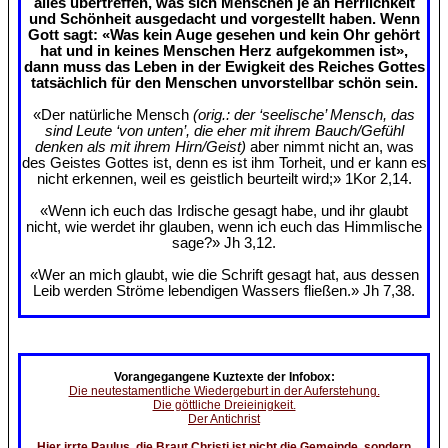
alles übertreffen, was sich Menschen je an Herrlichkeit
und Schönheit ausgedacht und vorgestellt haben. Wenn
Gott sagt: «Was kein Auge gesehen und kein Ohr gehört
hat und in keines Menschen Herz aufgekommen ist»,
dann muss das Leben in der Ewigkeit des Reiches Gottes
tatsächlich für den Menschen unvorstellbar schön sein.
«Der natürliche Mensch
(orig.: der ‘seelische’ Mensch, das
sind Leute ‘von unten’, die eher mit ihrem Bauch/Gefühl
denken als mit ihrem Hirn/Geist)
aber nimmt nicht an, was
des Geistes Gottes ist, denn es ist ihm Torheit, und er kann es
nicht erkennen, weil es geistlich beurteilt wird;» 1Kor 2,14.
«Wenn ich euch das Irdische gesagt habe, und ihr glaubt
nicht, wie werdet ihr glauben, wenn ich euch das Himmlische
sage?» Jh 3,12.
«Wer an mich glaubt, wie die Schrift gesagt hat, aus dessen
Leib werden Ströme lebendigen Wassers fließen.» Jh 7,38.
Vorangegangene Kuztexte der Infobox:
Die neutestamentliche Wiedergeburt in der Auferstehung.
Die göttliche Dreieinigkeit.
Der Antichrist
Hier irrte Paulus, die Braut Christi ist nicht die Gemeinde, sondern