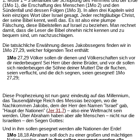
1. Mose 1 – 3 behandelt die Schöpfung des Himmels und der Erde
(1Mo 1), die Erschaffung des Menschen (1Mo 2) und den
Sündenfall und dessen Folgen (1Mo 3). In allen drei Kapiteln wird
kein einziges Wort über Israel gesagt. Jeder rechtgläubige Christ,
der seine Bibel kennt, weiß das. Es ist also eine plumpe
Fälschung, diese Bibelstellen auf Israel zu beziehen. Man rechnet
damit, dass die Leser die Bibel ohnehin nicht kennen und zu
bequem sind, um nachzuschlagen.
Die tatsächliche Erwähnung dieses Jakobssegens finden wir in
1Mo 27,29, welcher folgenden Text enthält:
1Mo
27,29 Völker sollen dir dienen und Völkerschaften sich vor
dir niederbeugen! Sei Herr über deine Brüder, und vor dir sollen
sich niederbeugen die Söhne deiner Mutter! Die dir fluchen,
seien verflucht, und die dich segnen, seien gesegnet! 1Mo
27,29;
Diese Prophezeiung ist nun ganz eindeutig auf das Millennium,
das Tausendjährige Reich des Messias bezogen, wo die
Nachkommen Jakobs, dem der Herr den Namen "Israel" gab,
"Haupt der Nationen" (
Jer 31,7
) – also eine Weltmacht sein
werden. Über Abraham haben aber alle Menschen – nicht nur die
Israeliten – den Segen Gottes:
Und in ihm sollen gesegnet werden alle Nationen der Erde!
1Mo
18,18 Abraham soll doch zu einer großen und mächtigen
Nation werden,
und in ihm sollen gesegnet werden alle