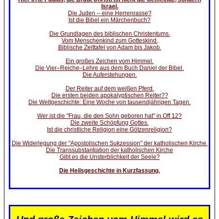
Israel.
Die Juden – eine Herrenrasse?
Ist die Bibel ein Märchenbuch?
Die Grundlagen des biblischen Christentums.
Vom Menschenkind zum Gotteskind.
Biblische Zeittafel von Adam bis Jakob.
Ein großes Zeichen vom Himmel.
Die Vier–Reiche–Lehre aus dem Buch Daniel der Bibel.
Die Auferstehungen.
Der Reiter auf dem weißen Pferd.
Die ersten beiden apokalyptischen Reiter??
Die Weltgeschichte: Eine Woche von tausendjährigen Tagen.
Wer ist die "Frau, die den Sohn geboren hat" in Off 12?
Die zweite Schöpfung Gottes.
Ist die christliche Religion eine Götzenreligion?
Die Widerlegung der "Apostolischen Sukzession" der katholischen Kirche.
Die Transsubstantiation der katholischen Kirche
Gibt es die Unsterblichkeit der Seele?
Die Heilsgeschichte in Kurzfassung.