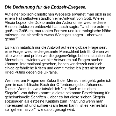
Die Bedeutung für die Endzeit-Exegese.
Auf einer biblisch-christlichen Webseite erwartet man sich in so
einem Fall selbstverständlich eine Antwort von Gott. Wie es
Alexia Lopez, die Doktorandin der Astronomie, welche diese
Riesenstrukturen entdecvkt hat, auch sagte: "Und ihre extrem
groß.en Größ.en, markanten Formen und kosmologische Nähe
müssen uns sicherlich etwas Wichtiges sagen – aber was
genau?".
Es kann natürlich nur die Antwort auf eine globale Frage sein,
eine Frage, welche die gesamte Menschheit betrifft. Gehen wir
also weiter und prüfen wir die gegenwärtige Lebenssituation der
Menschen, inwiefern wir hier Antworten auf Fragen suchen
könnten. International gesehen, haben wir derzeit natürlich
einige gefährliche Krisen und damit meine ich jetzt nicht den
Krieg Putins gegen die Ukraine.
Wenn es um Fragen der Zukunft der Menschheit geht, gehe ich
gern in das biblische Buch der Offenbarung des Johannes.
Dieses Werk ist zwar tatsächlich "ein Buch mit sieben
Siegeln"- von daher kommt ja diese bekannte Bezeichnung für
geheimnisvolle Schriften -, aber es hat diese sieben Siegeln
sozusagen als einzelne Kapiteln zum Inhalt und wenn man
interessiert ist und aufmerksam lesen kann, ist es keinesfalls
so "geheimnisvoll", wie da oft gesagt wird.