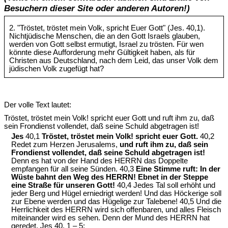
Besuchern dieser Site oder anderen Autoren!)
2. "Tröstet, tröstet mein Volk, spricht Euer Gott" (Jes. 40,1).
Nichtjüdische Menschen, die an den Gott Israels glauben,
werden von Gott selbst ermutigt, Israel zu trösten. Für wen
könnte diese Aufforderung mehr Gültigkeit haben, als für
Christen aus Deutschland, nach dem Leid, das unser Volk dem
jüdischen Volk zugefügt hat?
Der volle Text lautet:
Tröstet, tröstet mein Volk! spricht euer Gott und ruft ihm zu, daß
sein Frondienst vollendet, daß seine Schuld abgetragen ist!
Jes
40,1
Tröstet, tröstet mein Volk! spricht euer Gott.
40,2
Redet zum Herzen Jerusalems,
und ruft ihm zu, daß sein
Frondienst vollendet, daß seine Schuld abgetragen ist!
Denn es hat von der Hand des HERRN das Doppelte
empfangen für all seine Sünden. 40,3
Eine Stimme ruft: In der
Wüste bahnt den Weg des HERRN! Ebnet in der Steppe
eine Straße für unseren Gott!
40,4 Jedes Tal soll erhöht und
jeder Berg und Hügel erniedrigt werden! Und das Höckerige soll
zur Ebene werden und das Hügelige zur Talebene! 40,5 Und die
Herrlichkeit des HERRN wird sich offenbaren, und alles Fleisch
miteinander wird es sehen. Denn der Mund des HERRN hat
geredet. Jes 40, 1 – 5;