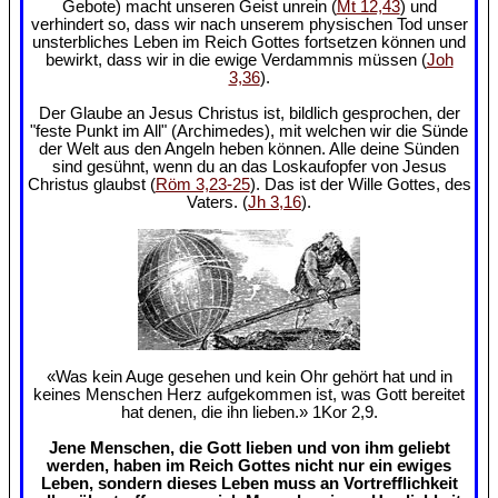
Gebote) macht unseren Geist unrein (
Mt 12,43
) und
verhindert so, dass wir nach unserem physischen Tod unser
unsterbliches Leben im Reich Gottes fortsetzen können und
bewirkt, dass wir in die ewige Verdammnis müssen (
Joh
3,36
).
Der Glaube an Jesus Christus ist, bildlich gesprochen, der
"feste Punkt im All" (Archimedes), mit welchen wir die Sünde
der Welt aus den Angeln heben können. Alle deine Sünden
sind gesühnt, wenn du an das Loskaufopfer von Jesus
Christus glaubst (
Röm 3,23-25
). Das ist der Wille Gottes, des
Vaters. (
Jh 3,16
).
«Was kein Auge gesehen und kein Ohr gehört hat und in
keines Menschen Herz aufgekommen ist, was Gott bereitet
hat denen, die ihn lieben.» 1Kor 2,9.
Jene Menschen, die Gott lieben und von ihm geliebt
werden, haben im Reich Gottes nicht nur ein ewiges
Leben, sondern dieses Leben muss an Vortrefflichkeit