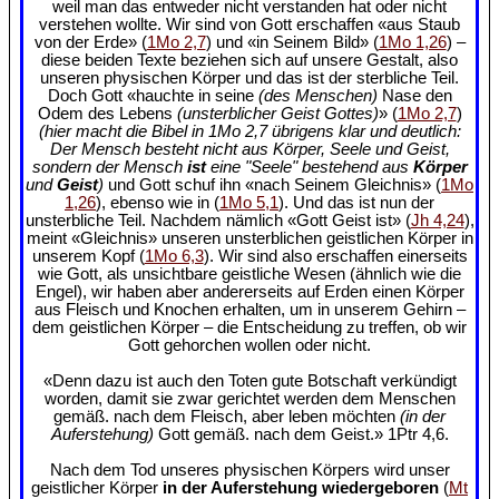
weil man das entweder nicht verstanden hat oder nicht
verstehen wollte. Wir sind von Gott erschaffen «aus Staub
von der Erde» (
1Mo 2,7
) und «in Seinem Bild» (
1Mo 1,26
) –
diese beiden Texte beziehen sich auf unsere Gestalt, also
unseren physischen Körper und das ist der sterbliche Teil.
Doch Gott «hauchte in seine
(des Menschen)
Nase den
Odem des Lebens
(unsterblicher Geist Gottes)
» (
1Mo 2,7
)
(hier macht die Bibel in 1Mo 2,7 übrigens klar und deutlich:
Der Mensch besteht nicht aus Körper, Seele und Geist,
sondern der Mensch
ist
eine "Seele" bestehend aus
Körper
und
Geist
)
und Gott schuf ihn «nach Seinem Gleichnis» (
1Mo
1,26
), ebenso wie in (
1Mo 5,1
). Und das ist nun der
unsterbliche Teil. Nachdem nämlich «Gott Geist ist» (
Jh 4,24
),
meint «Gleichnis» unseren unsterblichen geistlichen Körper in
unserem Kopf (
1Mo 6,3
). Wir sind also erschaffen einerseits
wie Gott, als unsichtbare geistliche Wesen (ähnlich wie die
Engel), wir haben aber andererseits auf Erden einen Körper
aus Fleisch und Knochen erhalten, um in unserem Gehirn –
dem geistlichen Körper – die Entscheidung zu treffen, ob wir
Gott gehorchen wollen oder nicht.
«Denn dazu ist auch den Toten gute Botschaft verkündigt
worden, damit sie zwar gerichtet werden dem Menschen
gemäß. nach dem Fleisch, aber leben möchten
(in der
Auferstehung)
Gott gemäß. nach dem Geist.» 1Ptr 4,6.
Nach dem Tod unseres physischen Körpers wird unser
geistlicher Körper
in der Auferstehung wiedergeboren
(
Mt