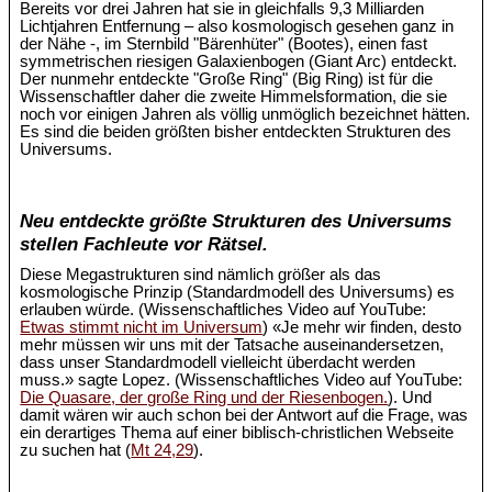
Bereits vor drei Jahren hat sie in gleichfalls 9,3 Milliarden
Lichtjahren Entfernung – also kosmologisch gesehen ganz in
der Nähe -, im Sternbild "Bärenhüter" (Bootes), einen fast
symmetrischen riesigen Galaxienbogen (Giant Arc) entdeckt.
Der nunmehr entdeckte "Große Ring" (Big Ring) ist für die
Wissenschaftler daher die zweite Himmelsformation, die sie
noch vor einigen Jahren als völlig unmöglich bezeichnet hätten.
Es sind die beiden größten bisher entdeckten Strukturen des
Universums.
Neu entdeckte größte Strukturen des Universums
stellen Fachleute vor Rätsel.
Diese Megastrukturen sind nämlich größer als das
kosmologische Prinzip (Standardmodell des Universums) es
erlauben würde. (Wissenschaftliches Video auf YouTube:
Etwas stimmt nicht im Universum
) «Je mehr wir finden, desto
mehr müssen wir uns mit der Tatsache auseinandersetzen,
dass unser Standardmodell vielleicht überdacht werden
muss.» sagte Lopez. (Wissenschaftliches Video auf YouTube:
Die Quasare, der große Ring und der Riesenbogen.
). Und
damit wären wir auch schon bei der Antwort auf die Frage, was
ein derartiges Thema auf einer biblisch-christlichen Webseite
zu suchen hat (
Mt 24,29
).