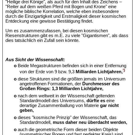
"Heilige drei Könige", als auch für den Inhalt des Zeichens –
"Reiter auf dem weißen Pferd mit Bogen und Krone" eine
mögliche biblische Korrelation, welche eben insbesondere
durch die Einzigartigkeit und Erstmaligkeit dieser kosmischen
Entdeckung eine gewisse Bestätigung findet.
Um es zusammenzufassen, bei diesen kosmischen
Riesenstrukturen gibt es m.E. zu viele "Gigantismen", als dass
dies tatsächlich ein Zufall sein könnte.
Aus Sicht der Wissenschaft:
o
Beide Megastrukturen befinden sich in einer Entfernung
¹)
von der Erde von 9 bzw. 9,3
Milliarden Lichtjahren,
o
diese Strukturen sind die größten jemals im Universum
angetroffenen Formationen, der
Durchmesser des
Großen Rings: 1,3 Milliarden Lichtjahre,
o
nach dem weltweit in der Wissenschaft geltenden
Standardmodell des Universums,
dürfte es
eine
derartige Zusammenballung von Materie
gar nicht
geben,
o
dieses "kosmische Prinzip" der Wissenschaft, das
Standardmodell,
muss daher neu überdacht werden,
o
auch die geometrische Form dieser beiden Objekte
(symmetrischer Bogen und fast perfekter Kreis) sind