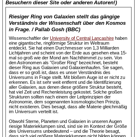
Besuchern dieser Site oder anderen Autoren!)
Riesiger Ring von Galaxien stellt das gängige
Verständnis der Wissenschaft über den Kosmos
in Frage. / Pallab Gosh (BBC)
Wissenschaftler der
University of Central Lancashire
haben
eine gigantische, ringförmige Struktur im Weltraum
entdeckt. Sie hat einen Durchmesser von 1,3 Milliarden
Lichtjahren und scheint von der Erde aus gesehen etwa 15-
mal so groß wie der Mond am Nachthimmel zu sein. Von
den Astronomen als "Großer Ring“ bezeichnet, besteht
dieser Ring aus Galaxien und Galaxienhaufen. Sie sagen,
dass er so groß ist, dass es unser Verständnis des
Universums in Frage stellt. Mit bloßem Auge ist er nicht zu
erkennen. Es ist sehr weit entfernt und die Identifizierung
aller Galaxien, aus denen diese größere Struktur besteht,
hat viel Zeit und Rechenleistung gekostet. Solche großen
Strukturen sollten nach einem der Leitprinzipien der
Astronomie, dem sogenannten kosmologischen Prinzip,
nicht existieren. Dies besagt, dass alle Materie gleichmäßig
im Universum verteilt ist.
Obwohl Sterne, Planeten und Galaxien in unseren Augen
riesige Materieklumpen sind, sind sie im Kontext der Größe
des Universums unbedeutend – und die Theorie besagt,
dass sich viel größere Materieklumpen nicht bilden können