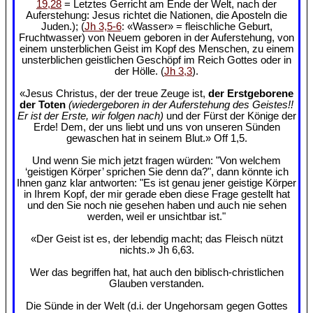
19,28
= Letztes Gerricht am Ende der Welt, nach der
Auferstehung: Jesus richtet die Nationen, die Aposteln die
Juden.); (
Jh 3,5-6
: «Wasser» = fleischliche Geburt,
Fruchtwasser) von Neuem geboren in der Auferstehung, von
einem unsterblichen Geist im Kopf des Menschen, zu einem
unsterblichen geistlichen Geschöpf im Reich Gottes oder in
der Hölle. (
Jh 3,3
).
«Jesus Christus, der der treue Zeuge ist,
der Erstgeborene
der Toten
(wiedergeboren in der Auferstehung des Geistes!!
Er ist der Erste, wir folgen nach)
und der Fürst der Könige der
Erde! Dem, der uns liebt und uns von unseren Sünden
gewaschen hat in seinem Blut.» Off 1,5.
Und wenn Sie mich jetzt fragen würden: "Von welchem
‘geistigen Körper’ sprichen Sie denn da?", dann könnte ich
Ihnen ganz klar antworten: "Es ist genau jener geistige Körper
in Ihrem Kopf, der mir gerade eben diese Frage gestellt hat
und den Sie noch nie gesehen haben und auch nie sehen
werden, weil er unsichtbar ist."
«Der Geist ist es, der lebendig macht; das Fleisch nützt
nichts.» Jh 6,63.
Wer das begriffen hat, hat auch den biblisch-christlichen
Glauben verstanden.
Die Sünde in der Welt (d.i. der Ungehorsam gegen Gottes