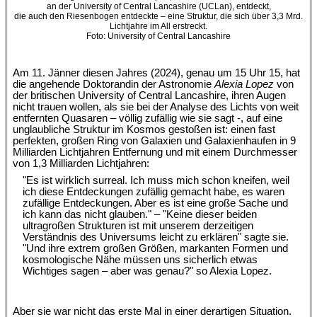
an der University of Central Lancashire (UCLan), entdeckt,
die auch den Riesenbogen entdeckte – eine Struktur, die sich über 3,3 Mrd.
Lichtjahre im All erstreckt.
Foto: University of Central Lancashire
Am 11. Jänner diesen Jahres (2024), genau um 15 Uhr 15, hat
die angehende Doktorandin der Astronomie
Alexia Lopez
von
der britischen University of Central Lancashire, ihren Augen
nicht trauen wollen, als sie bei der Analyse des Lichts von weit
entfernten Quasaren – völlig zufällig wie sie sagt -, auf eine
unglaubliche Struktur im Kosmos gestoßen ist: einen fast
perfekten, großen Ring von Galaxien und Galaxienhaufen in 9
Milliarden Lichtjahren Entfernung und mit einem Durchmesser
von 1,3 Milliarden Lichtjahren:
"Es ist wirklich surreal. Ich muss mich schon kneifen, weil
ich diese Entdeckungen zufällig gemacht habe, es waren
zufällige Entdeckungen. Aber es ist eine große Sache und
ich kann das nicht glauben." – "Keine dieser beiden
ultragroßen Strukturen ist mit unserem derzeitigen
Verständnis des Universums leicht zu erklären" sagte sie.
"Und ihre extrem großen Größen, markanten Formen und
kosmologische Nähe müssen uns sicherlich etwas
Wichtiges sagen – aber was genau?" so Alexia Lopez.
Aber sie war nicht das erste Mal in einer derartigen Situation.