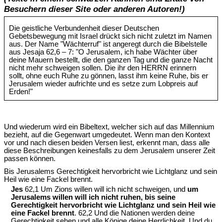
Besuchern dieser Site oder anderen Autoren!)
Die geistliche Verbundenheit dieser Deutschen
Gebetsbewegung mit Israel drückt sich nicht zuletzt im Namen
aus. Der Name "Wächterruf" ist angeregt durch die Bibelstelle
aus Jesaja 62,6 – 7: "O Jerusalem, ich habe Wächter über
deine Mauern bestellt, die den ganzen Tag und die ganze Nacht
nicht mehr schweigen sollen. Die ihr den HERRN erinnern
sollt, ohne euch Ruhe zu gönnen, lasst ihm keine Ruhe, bis er
Jerusalem wieder aufrichte und es setze zum Lobpreis auf
Erden!"
Und wiederum wird ein Bibeltext, welcher sich auf das Millennium
bezieht, auf die Gegenwart umgedeutet. Wenn man den Kontext
vor und nach diesen beiden Versen liest, erkennt man, dass alle
diese Beschreibungen keinesfalls zu dem Jerusalem unserer Zeit
passen können.
Bis Jerusalems Gerechtigkeit hervorbricht wie Lichtglanz und sein
Heil wie eine Fackel brennt.
Jes
62,1 Um Zions willen will ich nicht schweigen, und
um
Jerusalems willen will ich nicht ruhen, bis seine
Gerechtigkeit hervorbricht wie Lichtglanz und sein Heil wie
eine Fackel brennt
. 62,2 Und die Nationen werden deine
Gerechtigkeit sehen und alle Könige deine Herrlichkeit. Und du