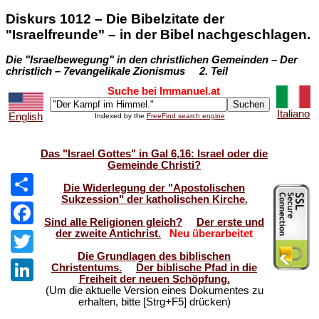
Diskurs 1012 – Die Bibelzitate der
"Israelfreunde" – in der Bibel nachgeschlagen.
Die "Israelbewegung" in den christlichen Gemeinden – Der
christlich – 7evangelikale Zionismus 2. Teil
Suche bei Immanuel.at
Italiano
English
Indexed by the
FreeFind search engine
Das "Israel Gottes" in Gal 6,16: Israel oder die
Gemeinde Christi?
Die Widerlegung der "Apostolischen
Sukzession" der katholischen Kirche.
Share
Sind alle Religionen gleich?
Der erste und
der zweite Antichrist.
Neu überarbeitet
Facebook
Die Grundlagen des biblischen
Twitter
Christentums.
Der biblische Pfad in die
Freiheit der neuen Schöpfung.
(Um die aktuelle Version eines Dokumentes zu
LinkedIn
erhalten, bitte [Strg+F5] drücken)