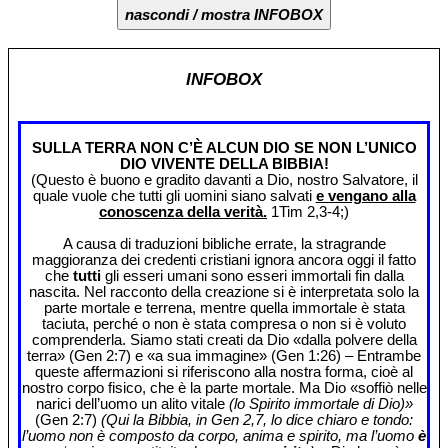
nascondi / mostra INFOBOX
INFOBOX
SULLA TERRA NON C’È ALCUN DIO SE NON L’UNICO
DIO VIVENTE DELLA BIBBIA!
(Questo è buono e gradito davanti a Dio, nostro Salvatore, il
quale vuole che tutti gli uomini siano salvati
e vengano alla
conoscenza della verità.
1Tim 2,3-4;)
A causa di traduzioni bibliche errate, la stragrande
maggioranza dei credenti cristiani ignora ancora oggi il fatto
che
tutti
gli esseri umani sono esseri immortali fin dalla
nascita. Nel racconto della creazione si è interpretata solo la
parte mortale e terrena, mentre quella immortale è stata
taciuta, perché o non è stata compresa o non si è voluto
comprenderla. Siamo stati creati da Dio «dalla polvere della
terra» (Gen 2:7) e «a sua immagine» (Gen 1:26) – Entrambe
queste affermazioni si riferiscono alla nostra forma, cioè al
nostro corpo fisico, che è la parte mortale. Ma Dio «soffiò nelle
narici dell’uomo un alito vitale
(lo Spirito immortale di Dio)»
(Gen 2:7)
(Qui la Bibbia, in Gen 2,7, lo dice chiaro e tondo:
l’uomo non è composto da corpo, anima e spirito, ma l’uomo
è