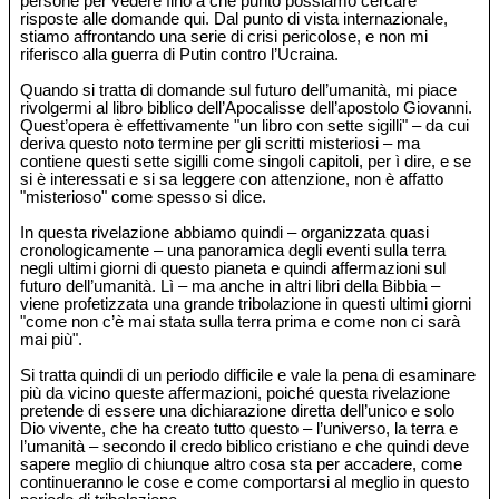
persone per vedere fino a che punto possiamo cercare
risposte alle domande qui. Dal punto di vista internazionale,
stiamo affrontando una serie di crisi pericolose, e non mi
riferisco alla guerra di Putin contro l’Ucraina.
Quando si tratta di domande sul futuro dell’umanità, mi piace
rivolgermi al libro biblico dell’Apocalisse dell’apostolo Giovanni.
Quest’opera è effettivamente "un libro con sette sigilli" – da cui
deriva questo noto termine per gli scritti misteriosi – ma
contiene questi sette sigilli come singoli capitoli, per ì dire, e se
si è interessati e si sa leggere con attenzione, non è affatto
"misterioso" come spesso si dice.
In questa rivelazione abbiamo quindi – organizzata quasi
cronologicamente – una panoramica degli eventi sulla terra
negli ultimi giorni di questo pianeta e quindi affermazioni sul
futuro dell’umanità. Lì – ma anche in altri libri della Bibbia –
viene profetizzata una grande tribolazione in questi ultimi giorni
"come non c’è mai stata sulla terra prima e come non ci sarà
mai più".
Si tratta quindi di un periodo difficile e vale la pena di esaminare
più da vicino queste affermazioni, poiché questa rivelazione
pretende di essere una dichiarazione diretta dell’unico e solo
Dio vivente, che ha creato tutto questo – l’universo, la terra e
l’umanità – secondo il credo biblico cristiano e che quindi deve
sapere meglio di chiunque altro cosa sta per accadere, come
continueranno le cose e come comportarsi al meglio in questo