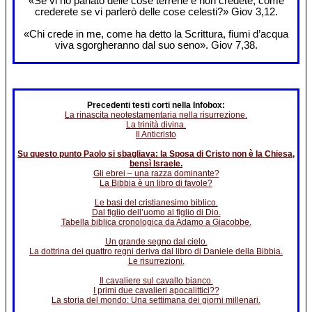
«Se vi ho parlato delle cose terrene e non credete, come
crederete se vi parlerò delle cose celesti?» Giov 3,12.
«Chi crede in me, come ha detto la Scrittura, fiumi d’acqua
viva sgorgheranno dal suo seno». Giov 7,38.
Precedenti testi corti nella Infobox:
La rinascita neotestamentaria nella risurrezione.
La trinità divina.
Il Anticristo
Su questo punto Paolo si sbagliava: la Sposa di Cristo non è la Chiesa,
bensì Israele.
Gli ebrei – una razza dominante?
La Bibbia è un libro di favole?
Le basi del cristianesimo biblico.
Dal figlio dell’uomo al figlio di Dio.
Tabella biblica cronologica da Adamo a Giacobbe.
Un grande segno dal cielo.
La dottrina dei quattro regni deriva dal libro di Daniele della Bibbia.
Le risurrezioni.
Il cavaliere sul cavallo bianco.
I primi due cavalieri apocalittici??
La storia del mondo: Una settimana dei giorni millenari.