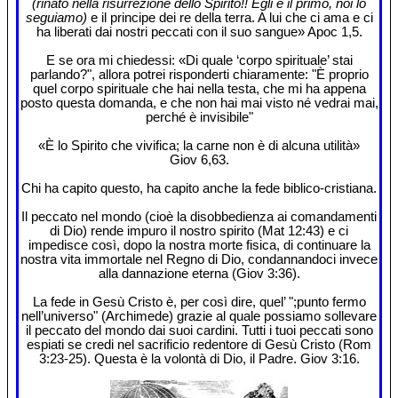
(rinato nella risurrezione dello Spirito!! Egli è il primo, noi lo
seguiamo)
e il principe dei re della terra. A lui che ci ama e ci
ha liberati dai nostri peccati con il suo sangue» Apoc 1,5.
E se ora mi chiedessi: «Di quale ‘corpo spirituale’ stai
parlando?", allora potrei risponderti chiaramente: "È proprio
quel corpo spirituale che hai nella testa, che mi ha appena
posto questa domanda, e che non hai mai visto né vedrai mai,
perché è invisibile"
«È lo Spirito che vivifica; la carne non è di alcuna utilità»
Giov 6,63.
Chi ha capito questo, ha capito anche la fede biblico-cristiana.
Il peccato nel mondo (cioè la disobbedienza ai comandamenti
di Dio) rende impuro il nostro spirito (Mat 12:43) e ci
impedisce così, dopo la nostra morte fisica, di continuare la
nostra vita immortale nel Regno di Dio, condannandoci invece
alla dannazione eterna (Giov 3:36).
La fede in Gesù Cristo è, per così dire, quel’ ";punto fermo
nell’universo" (Archimede) grazie al quale possiamo sollevare
il peccato del mondo dai suoi cardini. Tutti i tuoi peccati sono
espiati se credi nel sacrificio redentore di Gesù Cristo (Rom
3:23-25). Questa è la volontà di Dio, il Padre. Giov 3:16.