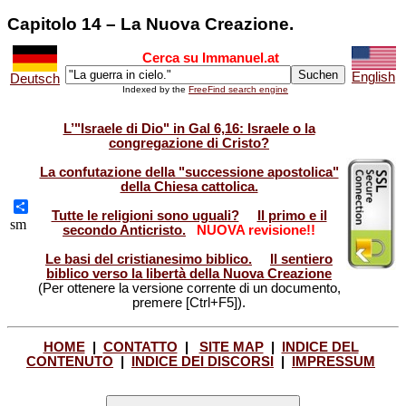
Capitolo 14 – La Nuova Creazione.
Cerca su Immanuel.at
English
Deutsch
Indexed by the
FreeFind search engine
L’"Israele di Dio" in Gal 6,16: Israele o la
congregazione di Cristo?
La confutazione della "successione apostolica"
della Chiesa cattolica.
Tutte le religioni sono uguali?
Il primo e il
Share
sm
secondo Anticristo.
NUOVA revisione!!
Le basi del cristianesimo biblico.
Il sentiero
biblico verso la libertà della Nuova Creazione
(Per ottenere la versione corrente di un documento,
premere [Ctrl+F5]).
HOME
|
CONTATTO
|
SITE MAP
|
INDICE DEL
CONTENUTO
|
INDICE DEI DISCORSI
|
IMPRESSUM