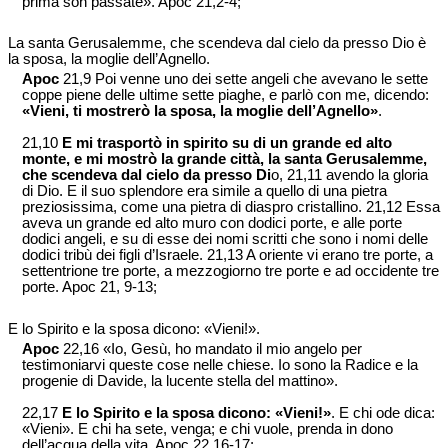
prima son passate». Apoc 21,2-4;
La santa Gerusalemme, che scendeva dal cielo da presso Dio è
la sposa, la moglie dell’Agnello.
Apoc
21,9 Poi venne uno dei sette angeli che avevano le sette
coppe piene delle ultime sette piaghe, e parlò con me, dicendo:
«Vieni, ti mostrerò la sposa, la moglie dell’Agnello»
.
21,10
E mi trasportò in spirito su di un grande ed alto
monte, e mi mostrò la grande città, la santa Gerusalemme,
che scendeva dal cielo da presso Di
o, 21,11 avendo la gloria
di Dio. E il suo splendore era simile a quello di una pietra
preziosissima, come una pietra di diaspro cristallino. 21,12 Essa
aveva un grande ed alto muro con dodici porte, e alle porte
dodici angeli, e su di esse dei nomi scritti che sono i nomi delle
dodici tribù dei figli d’Israele. 21,13 A oriente vi erano tre porte, a
settentrione tre porte, a mezzogiorno tre porte e ad occidente tre
porte. Apoc 21, 9-13;
E lo Spirito e la sposa dicono: «Vieni!».
Apoc
22,16 «Io, Gesù, ho mandato il mio angelo per
testimoniarvi queste cose nelle chiese. Io sono la Radice e la
progenie di Davide, la lucente stella del mattino».
22,17
E lo Spirito e la sposa dicono: «Vieni!»
. E chi ode dica:
«Vieni». E chi ha sete, venga; e chi vuole, prenda in dono
dell’acqua della vita. Apoc 22,16-17;