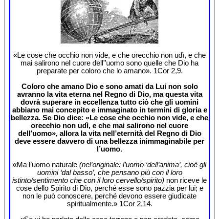
«Le cose che occhio non vide, e che orecchio non udì, e che
mai salirono nel cuore dell’’uomo sono quelle che Dio ha
preparate per coloro che lo amano». 1Cor 2,9.
Coloro che amano Dio e sono amati da Lui non solo
avranno la vita eterna nel Regno di Dio, ma questa vita
dovrà superare in eccellenza tutto ciò che gli uomini
abbiano mai concepito e immaginato in termini di gloria e
bellezza. Se Dio dice: «Le cose che occhio non vide, e che
orecchio non udì, e che mai salirono nel cuore
dell’uomo», allora la vita nell’eternità del Regno di Dio
deve essere davvero di una bellezza inimmaginabile per
l’uomo.
«Ma l’uomo naturale
(nel’originale: l’uomo ‘dell’anima’, cioè gli
uomini ‘dal basso’, che pensano più con il loro
istinto/sentimento che con il loro cervello/spirito)
non riceve le
cose dello Spirito di Dio, perché esse sono pazzia per lui; e
non le può conoscere, perché devono essere giudicate
spiritualmente.» 1Cor 2,14.