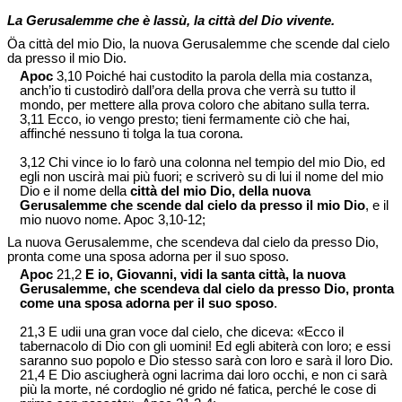
La Gerusalemme che è lassù, la città del Dio vivente.
Öa città del mio Dio, la nuova Gerusalemme che scende dal cielo
da presso il mio Dio.
Apoc
3,10 Poiché hai custodito la parola della mia costanza,
anch’io ti custodirò dall’ora della prova che verrà su tutto il
mondo, per mettere alla prova coloro che abitano sulla terra.
3,11 Ecco, io vengo presto; tieni fermamente ciò che hai,
affinché nessuno ti tolga la tua corona.
3,12 Chi vince io lo farò una colonna nel tempio del mio Dio, ed
egli non uscirà mai più fuori; e scriverò su di lui il nome del mio
Dio e il nome della
città del mio Dio, della nuova
Gerusalemme che scende dal cielo da presso il mio Dio
, e il
mio nuovo nome. Apoc 3,10-12;
La nuova Gerusalemme, che scendeva dal cielo da presso Dio,
pronta come una sposa adorna per il suo sposo.
Apoc
21,2
E io, Giovanni, vidi la santa città, la nuova
Gerusalemme, che scendeva dal cielo da presso Dio, pronta
come una sposa adorna per il suo sposo
.
21,3 E udii una gran voce dal cielo, che diceva: «Ecco il
tabernacolo di Dio con gli uomini! Ed egli abiterà con loro; e essi
saranno suo popolo e Dio stesso sarà con loro e sarà il loro Dio.
21,4 E Dio asciugherà ogni lacrima dai loro occhi, e non ci sarà
più la morte, né cordoglio né grido né fatica, perché le cose di