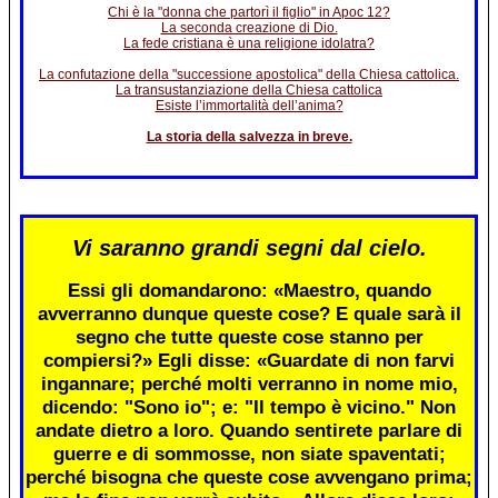
Chi è la "donna che partorì il figlio" in Apoc 12?
La seconda creazione di Dio.
La fede cristiana è una religione idolatra?
La confutazione della "successione apostolica" della Chiesa cattolica.
La transustanziazione della Chiesa cattolica
Esiste l’immortalità dell’anima?
La storia della salvezza in breve.
Vi saranno grandi segni dal cielo.
Essi gli domandarono: «Maestro, quando
avverranno dunque queste cose? E quale sarà il
segno che tutte queste cose stanno per
compiersi?» Egli disse: «Guardate di non farvi
ingannare; perché molti verranno in nome mio,
dicendo: "Sono io"; e: "Il tempo è vicino." Non
andate dietro a loro. Quando sentirete parlare di
guerre e di sommosse, non siate spaventati;
perché bisogna che queste cose avvengano prima;