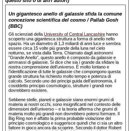
questo sito o di altri autori)
Un gigantesco anello di galassie sfida la comune
concezione scientifica del cosmo / Pallab Gosh
(BBC)
Gli scienziati della
University of Central Lancashire
hanno
scoperto una gigantesca struttura a forma di anello nello
spazio. Ha un diametro di 1,3 miliardi di anni luce e sembra
essere circa 15 volte più grande della luna nel cielo
notturno, se vista dalla Terra. Chiamato dagli astronomi
"Grande Anello", questo anello è composto da galassie e
ammassi di galassie. Si dice che sia ì grande da sfidare la
nostra comprensione dell’universo. È molto lontano e
l’identificazione di tutte le galassie che compongono questa
grande struttura ha richiesto molto tempo e potenza di
calcolo. Secondo uno dei principi guida dell’astronomia, il
cosiddetto principio cosmologico, strutture ì grandi non
dovrebbero esistere.
Sebbene stelle, pianeti e galassie siano enormi grumi di
materia ai nostri occhi, sono insignificanti nel contesto delle
dimensioni dell’universo – e la teoria afferma che grumi di
materia molto più grandi non dovrebbero potersi formare. Il
Big Ring non è affatto la prima probabile violazione del
principio cosmologico e suggerisce quindi che ci sia un altro
fattore in gioco ancora da scoprire. Secondo il dottor Robert