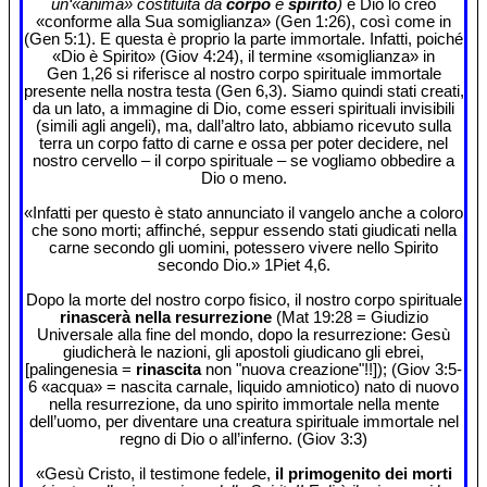
un‘«anima» costituita da
corpo
e
spirito
)
e Dio lo creò
«conforme alla Sua somiglianza» (Gen 1:26), così come in
(Gen 5:1). E questa è proprio la parte immortale. Infatti, poiché
«Dio è Spirito» (Giov 4:24), il termine «somiglianza» in
Gen 1,26 si riferisce al nostro corpo spirituale immortale
presente nella nostra testa (Gen 6,3). Siamo quindi stati creati,
da un lato, a immagine di Dio, come esseri spirituali invisibili
(simili agli angeli), ma, dall’altro lato, abbiamo ricevuto sulla
terra un corpo fatto di carne e ossa per poter decidere, nel
nostro cervello – il corpo spirituale – se vogliamo obbedire a
Dio o meno.
«Infatti per questo è stato annunciato il vangelo anche a coloro
che sono morti; affinché, seppur essendo stati giudicati nella
carne secondo gli uomini, potessero vivere nello Spirito
secondo Dio.» 1Piet 4,6.
Dopo la morte del nostro corpo fisico, il nostro corpo spirituale
rinascerà nella resurrezione
(Mat 19:28 = Giudizio
Universale alla fine del mondo, dopo la resurrezione: Gesù
giudicherà le nazioni, gli apostoli giudicano gli ebrei,
[palingenesia =
rinascita
non "nuova creazione"!!]); (Giov 3:5-
6 «acqua» = nascita carnale, liquido amniotico) nato di nuovo
nella resurrezione, da uno spirito immortale nella mente
dell’uomo, per diventare una creatura spirituale immortale nel
regno di Dio o all’inferno. (Giov 3:3)
«Gesù Cristo, il testimone fedele,
il primogenito dei morti