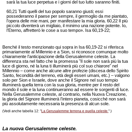
sarà la tua luce perpetua e i giorni del tuo lutto saranno finiti.
60,21 Tutti quelli del tuo popolo saranno giusti; essi
possederanno il paese per sempre, il germoglio da me piantato,
l’opera delle mie mani, per manifestare la mia gloria. 60,22 Il più
piccolo diventerà un migliaio, il minimo una nazione potente. Io,
l’Eterno, affretterò le cose a suo tempo». Isa 60,19-22;
Benché il testo menzionato qui sopra in Isa 60,19-22 si riferisca
primariamente al Millennio e a Sion, si riconosce comunque molto
chiaramente l’anticipazione della Gerusalemme celeste. La
differenza sta nel fatto che la promessa "Il sole non sarà più la tua
luce di giorno, né la luna ti illuminerà più col suo chiarore" nel
Millennio – come anche alcune altre profezie (discesa dello Spirito
Santo, fecondità del terreno, età degli esseri umani, etc.) – valgono
solo per Sion e Israele, dove anche il Signore nel suo tempio
illuminerà quella terra con la sua gloria, mentre per il resto del
mondo il sole e la luna continueranno ad essere le sorgenti di luce.
Nella Gerusalemme celeste, al contrario, nella Nuova Creazione,
la gloria del Signore illuminerà l’intero pianeta, cosicché non sarà
più assolutamente necessaria la presenza di alcun sole.
(Vedi anche tabella 12: "
La Gerusalemme terrena e quella celeste.
".)
La nuova Gerusalemme celeste.