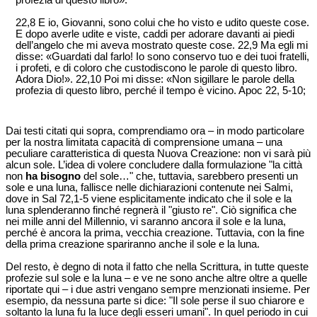
22,8 E io, Giovanni, sono colui che ho visto e udito queste cose.
E dopo averle udite e viste, caddi per adorare davanti ai piedi
dell’angelo che mi aveva mostrato queste cose. 22,9 Ma egli mi
disse: «Guardati dal farlo! Io sono conservo tuo e dei tuoi fratelli,
i profeti, e di coloro che custodiscono le parole di questo libro.
Adora Dio!». 22,10 Poi mi disse: «Non sigillare le parole della
profezia di questo libro, perché il tempo è vicino. Apoc 22, 5-10;
Dai testi citati qui sopra, comprendiamo ora – in modo particolare
per la nostra limitata capacità di comprensione umana – una
peculiare caratteristica di questa Nuova Creazione: non vi sarà più
alcun sole. L’idea di volere concludere dalla formulazione "la città
non
ha bisogno
del sole…" che, tuttavia, sarebbero presenti un
sole e una luna, fallisce nelle dichiarazioni contenute nei Salmi,
dove in Sal 72,1-5 viene esplicitamente indicato che il sole e la
luna splenderanno finché regnerà il "giusto re". Ciò significa che
nei mille anni del Millennio, vi saranno ancora il sole e la luna,
perché è ancora la prima, vecchia creazione. Tuttavia, con la fine
della prima creazione spariranno anche il sole e la luna.
Del resto, è degno di nota il fatto che nella Scrittura, in tutte queste
profezie sul sole e la luna – e ve ne sono anche altre oltre a quelle
riportate qui – i due astri vengano sempre menzionati insieme. Per
esempio, da nessuna parte si dice: "Il sole perse il suo chiarore e
soltanto la luna fu la luce degli esseri umani". In quel periodo in cui