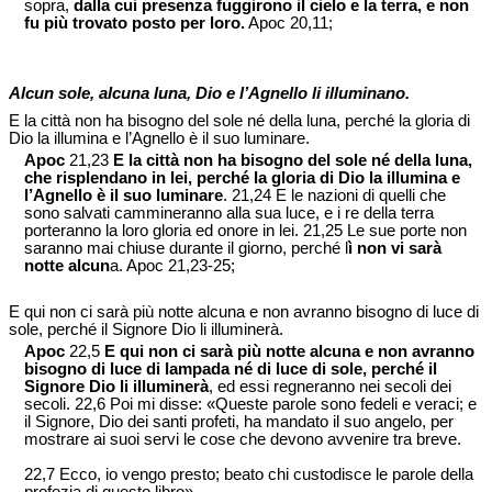
sopra,
dalla cui presenza fuggirono il cielo e la terra, e non
fu più trovato posto per loro.
Apoc 20,11;
Alcun sole, alcuna luna, Dio e l’Agnello li illuminano.
E la città non ha bisogno del sole né della luna, perché la gloria di
Dio la illumina e l’Agnello è il suo luminare.
Apoc
21,23
E la città non ha bisogno del sole né della luna,
che risplendano in lei, perché la gloria di Dio la illumina e
l’Agnello è il suo luminare
. 21,24 E le nazioni di quelli che
sono salvati cammineranno alla sua luce, e i re della terra
porteranno la loro gloria ed onore in lei. 21,25 Le sue porte non
saranno mai chiuse durante il giorno, perché l
ì non vi sarà
notte alcun
a. Apoc 21,23-25;
E qui non ci sarà più notte alcuna e non avranno bisogno di luce di
sole, perché il Signore Dio li illuminerà.
Apoc
22,5
E qui non ci sarà più notte alcuna e non avranno
bisogno di luce di lampada né di luce di sole, perché il
Signore Dio li illuminerà
, ed essi regneranno nei secoli dei
secoli. 22,6 Poi mi disse: «Queste parole sono fedeli e veraci; e
il Signore, Dio dei santi profeti, ha mandato il suo angelo, per
mostrare ai suoi servi le cose che devono avvenire tra breve.
22,7 Ecco, io vengo presto; beato chi custodisce le parole della
profezia di questo libro».