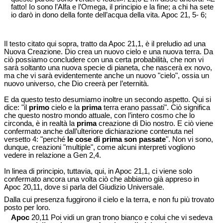
fatto! Io sono l’Alfa e l’Omega, il principio e la fine; a chi ha sete
io darò in dono della fonte dell’acqua della vita. Apoc 21, 5- 6;
Il testo citato qui sopra, tratto da Apoc 21,1, è il preludio ad una
Nuova Creazione. Dio crea un nuovo cielo e una nuova terra. Da
ciò possiamo concludere con una certa probabilità, che non vi
sarà soltanto una nuova specie di pianeta, che nascerà ex novo,
ma che vi sarà evidentemente anche un nuovo "cielo", ossia un
nuovo universo, che Dio creerà per l’eternità.
E da questo testo desumiamo inoltre un secondo aspetto. Qui si
dice: "il
primo
cielo e la
prima
terra erano passati". Ciò significa
che questo nostro mondo attuale, con l’intero cosmo che lo
circonda, è in realtà la
prima
creazione di Dio nostro. E ciò viene
confermato anche dall’ulteriore dichiarazione contenuta nel
versetto 4: "perché
le cose di prima son passate
". Non vi sono,
dunque, creazioni "multiple", come alcuni interpreti vogliono
vedere in relazione a Gen 2,4.
In linea di principio, tuttavia, qui, in Apoc 21,1, ci viene solo
confermato ancora una volta ciò che abbiamo già appreso in
Apoc 20,11, dove si parla del Giudizio Universale.
Dalla cui presenza fuggirono il cielo e la terra, e non fu più trovato
posto per loro.
Apoc
20,11 Poi vidi un gran trono bianco e colui che vi sedeva