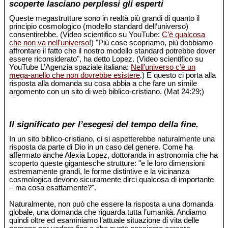
scoperte lasciano perplessi gli esperti
Queste megastrutture sono in realtà più grandi di quanto il
principio cosmologico (modello standard dell’universo)
consentirebbe. (Video scientifico su YouTube:
C’è qualcosa
che non va nell’universo
!) "Più cose scopriamo, più dobbiamo
affrontare il fatto che il nostro modello standard potrebbe dover
essere riconsiderato", ha detto Lopez. (Video scientifico su
YouTube L’Agenzia spaziale italiana:
Nell’universo c’è un
mega-anello che non dovrebbe esistere
.) E questo ci porta alla
risposta alla domanda su cosa abbia a che fare un simile
argomento con un sito di web biblico-cristiano. (Mat 24:29;)
Il significato per l’esegesi del tempo della fine.
In un sito biblico-cristiano, ci si aspetterebbe naturalmente una
risposta da parte di Dio in un caso del genere. Come ha
affermato anche Alexia Lopez, dottoranda in astronomia che ha
scoperto queste gigantesche strutture: "e le loro dimensioni
estremamente grandi, le forme distintive e la vicinanza
cosmologica devono sicuramente dirci qualcosa di importante
– ma cosa esattamente?".
Naturalmente, non può che essere la risposta a una domanda
globale, una domanda che riguarda tutta l’umanità. Andiamo
quindi oltre ed esaminiamo l’attuale situazione di vita delle