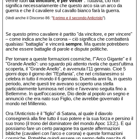
venne fuori
da vincitore, e per vincer
". Tuttavia, ciò non
significa necessariamente che questo arco sia un arco da
guerra e che il cavaliere sul cavallo bianco farà la guerra.
(Vedi anche il Discorso 86: "
Il primo e il secondo Anticristo
").
Se questo primo cavaliere è partito "da vincitore, e per vincere"
– come indica anche la corona – ciò significa che combatterà
qualsiasi "battaglia" e vincerà
sempre
. Ma queste potrebbero
anche essere battaglie di parole e dispute politiche.
Per tornare a queste formazioni cosmiche, l’"Arco Gigante" e il
"Grande Anello": uno sguardo più attento rivela che quest’ultima
scoperta, il "Grande Anello", è avvenuta l’11 gennaio. Cioè 5
giorni dopo il giorno dei "l’Epifania", che nel cristianesimo si
celebra in tutto il mondo il 6 gennaio. Duemila anni fa, in questo
periodo, anche questi tre avevano scoperto una stella
particolarmente luminosa nel cielo e l’avevano seguita fino a
Betlemme. In quell’occasione, Dio diede al popolo un segno e
annunciò che era nato suo Figlio, che avrebbe governato il
mondo nel Millennio.
Ora l’Anticristo è il "figlio" di Satana, al quale il diavolo
consegnerà alla fine tutto il suo potere e la sua forza e persino il
suo trono (il trono del dominatore del mondo Apoc 13:2;). E qui
possiamo fare un certo paragone tra queste affermazioni
bibliche (cavalieri con l’arco e corona) e queste formazioni
cosmiche. Potrebbe quindi essere un segno della nascita di