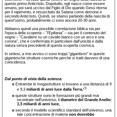
questo primo Anticristo. Dopotutto, egli nasce come essere
umano, poi sarà ucciso dal Figlio di Dio quando Gesù ritorna
per il rapimento, e resuscitato da Satana come demone e
secondo Anticristo. Quindi, se stiamo parlando della nascita di
quest’uomo, probabilmente ci sono ancora 20-30 anni.
Abbiamo quindi una possibile correlazione biblica sia per
l’epoca della scoperta – "l’Epifania" – sia per il contenuto del
segno – "Cavaliere su un cavallo bianco con un arco e una
corona", che è confermata in particolare dall’unicità e dalla
natura senza precedenti di questa scoperta cosmica.
In sintesi, a mio avviso ci sono troppi "gigantismi" in queste
gigantesche strutture cosmiche perché si tratti davvero di una
coincidenza.
Dal punto di vista della scienza:
o
Entrambe le megastrutture si trovano a una distanza di 9
¹)
e 9,3
miliardi di anni luce dalla Terra,¹
o
queste strutture sono le formazioni più grandi mai
incontrate nell’universo, il
diametro del Grande Anello:
1,3 miliardi di anni luce,
o
secondo il modello scientifico standard dell’universo, una
tale concentrazione di materia
non dovrebbe