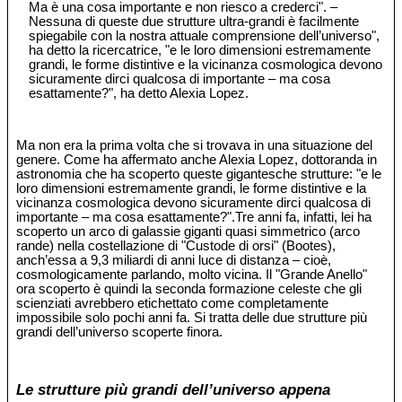
Ma è una cosa importante e non riesco a crederci". –
Nessuna di queste due strutture ultra-grandi è facilmente
spiegabile con la nostra attuale comprensione dell’universo",
ha detto la ricercatrice, "e le loro dimensioni estremamente
grandi, le forme distintive e la vicinanza cosmologica devono
sicuramente dirci qualcosa di importante – ma cosa
esattamente?", ha detto Alexia Lopez.
Ma non era la prima volta che si trovava in una situazione del
genere. Come ha affermato anche Alexia Lopez, dottoranda in
astronomia che ha scoperto queste gigantesche strutture: "e le
loro dimensioni estremamente grandi, le forme distintive e la
vicinanza cosmologica devono sicuramente dirci qualcosa di
importante – ma cosa esattamente?".Tre anni fa, infatti, lei ha
scoperto un arco di galassie giganti quasi simmetrico (arco
rande) nella costellazione di "Custode di orsi" (Bootes),
anch’essa a 9,3 miliardi di anni luce di distanza – cioè,
cosmologicamente parlando, molto vicina. Il "Grande Anello"
ora scoperto è quindi la seconda formazione celeste che gli
scienziati avrebbero etichettato come completamente
impossibile solo pochi anni fa. Si tratta delle due strutture più
grandi dell’universo scoperte finora.
Le strutture più grandi dell’universo appena