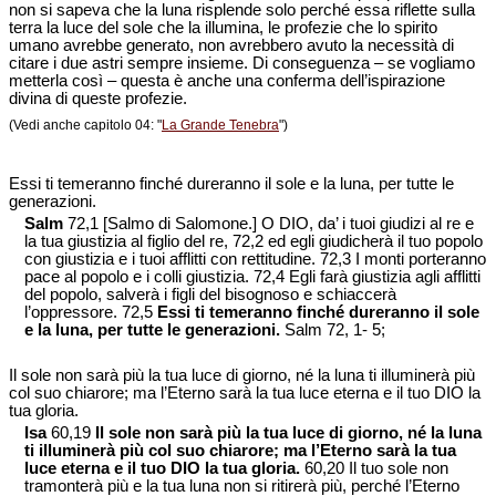
non si sapeva che la luna risplende solo perché essa riflette sulla
terra la luce del sole che la illumina, le profezie che lo spirito
umano avrebbe generato, non avrebbero avuto la necessità di
citare i due astri sempre insieme. Di conseguenza – se vogliamo
metterla così – questa è anche una conferma dell’ispirazione
divina di queste profezie.
(Vedi anche capitolo 04: "
La Grande Tenebra
")
Essi ti temeranno finché dureranno il sole e la luna, per tutte le
generazioni.
Salm
72,1 [Salmo di Salomone.] O DIO, da’ i tuoi giudizi al re e
la tua giustizia al figlio del re, 72,2 ed egli giudicherà il tuo popolo
con giustizia e i tuoi afflitti con rettitudine. 72,3 I monti porteranno
pace al popolo e i colli giustizia. 72,4 Egli farà giustizia agli afflitti
del popolo, salverà i figli del bisognoso e schiaccerà
l’oppressore. 72,5
Essi ti temeranno finché dureranno il sole
e la luna, per tutte le generazioni.
Salm 72, 1- 5;
Il sole non sarà più la tua luce di giorno, né la luna ti illuminerà più
col suo chiarore; ma l’Eterno sarà la tua luce eterna e il tuo DIO la
tua gloria.
Isa
60,19
Il sole non sarà più la tua luce di giorno, né la luna
ti illuminerà più col suo chiarore; ma l’Eterno sarà la tua
luce eterna e il tuo DIO la tua gloria.
60,20 Il tuo sole non
tramonterà più e la tua luna non si ritirerà più, perché l’Eterno