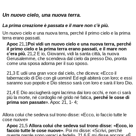
Un nuovo cielo, una nuova terra.
La prima creazione è passata e il mare non c’è più.
Un nuovo cielo e una nuova terra, perché il primo cielo e la prima
terra erano passati.
Apoc
21,1
Poi vidi un nuovo cielo e una nuova terra, perché
il primo cielo e la prima terra erano passati, e il mare non
c’era più.
21,2 E io, Giovanni, vidi la santa città, la nuova
Gerusalemme, che scendeva dal cielo da presso Dio, pronta
come una sposa adorna per il suo sposo.
21,3 E udii una gran voce dal cielo, che diceva: «Ecco il
tabernacolo di Dio con gli uomini! Ed egli abiterà con loro; e essi
saranno suo popolo e Dio stesso sarà con loro e sarà il loro Dio.
21,4 E Dio asciugherà ogni lacrima dai loro occhi, e non ci sarà
più la morte, né cordoglio né grido né fatica,
perché le cose di
prima son passate
». Apoc 21, 1- 4;
Allora colui che sedeva sul trono disse: «Ecco, io faccio tutte le
cose nuove»
Apoc
21,5
Allora colui che sedeva sul trono disse: «Ecco, io
faccio tutte le cose nuove»
. Poi mi disse: «Scrivi, perché
queste parole sono veraci e fedeli». 21,6 E mi disse ancora: «È