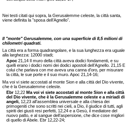
Nei testi citati qui sopra, la Gerusalemme celeste, la città santa,
viene definita la "sposa dell’Agnello".
Il "monte" Gerusalemme, con una superficie di 8,5 milioni di
chilometri quadrati.
La città era a forma quadrangolare, e la sua lunghezza era uguale
alla larghezza: 12000 stadi;
Apoc
21,14 Il muro della città aveva dodici fondamenti, e su
quelli erano i dodici nomi dei dodici apostoli dell’Agnello. 21,15 E
colui che parlava con me aveva una canna d’oro, per misurare
la città, le sue porte e il suo muro. Apoc 21,14-16;
Ma voi vi siete accostati al monte Sion e alla città del Dio vivente,
che è la Gerusalemme celeste.
Ebr
12,22
Ma voi vi siete accostati al monte Sion e alla città
del Dio vivente, che è la Gerusalemme celeste e a miriadi di
angeli,
12,23 all’assemblea universale e alla chiesa dei
primogeniti che sono scritti nei cieli, a Dio, il giudice di tutti, agli
spiriti dei giusti resi perfetti, 12,24 e a Gesù, il mediatore del
nuovo patto, e al sangue dell’aspersione, che dice cose migliori
di quello di Abele. Ebr 12,22-24;