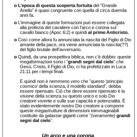
o
L’epoca di questa scoperta fortuita
del "Grande
Anello" è quasi congruente con quella di circa duemila
anni fa.
o
L’immagine di queste formazioni può essere collegata
alla profezia del cavaliere con l’arco e corona sul
cavallo bianco (Apoc 6:2) e quindi
al primo Anticristo.
o
Così come allora fu annunciata la nascita del Figlio di Dio
amante della pace, ora viene annunciata la nascita(??)
del figlio brutale dell’avversario.
o
Quindi, da una prospettiva biblica, non c’è dubbio: queste
megaformazioni sono i "
grandi segni dal cielo
" che
Gesù, Cristo, il Figlio di Dio, ci ha profetizzato in Luca
21:11 per i tempi finali.
E quindi non è nemmeno vero che "questo ‘principio
cosmico’ della scienza, il modello standard", debba
essere ripensato. Ciò che deve essere ripensato è la
visione della scienza su questo unico e solo Dio
creatore vivente e sulle sue capacità e potenzialità. È
stato evidentemente nostro Dio creatore a comporre
queste megastrutture di dimensioni inimmaginabili
costituite da galassie giganti come "
(veramente)
grandi
segni dal cielo
".
Un arco e una corona.