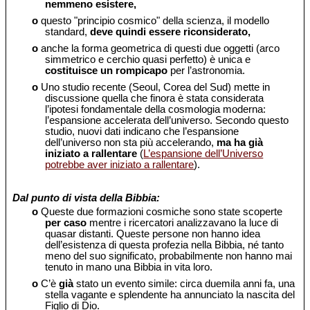
nemmeno esistere,
o
questo "principio cosmico" della scienza, il modello
standard,
deve quindi essere riconsiderato,
o
anche la forma geometrica di questi due oggetti (arco
simmetrico e cerchio quasi perfetto) è unica e
costituisce un rompicapo
per l’astronomia.
o
Uno studio recente (Seoul, Corea del Sud) mette in
discussione quella che finora è stata considerata
l’ipotesi fondamentale della cosmologia moderna:
l’espansione accelerata dell’universo. Secondo questo
studio, nuovi dati indicano che l’espansione
dell’universo non sta più accelerando,
ma ha già
iniziato a rallentare
(
L’espansione dell’Universo
potrebbe aver iniziato a rallentare
).
Dal punto di vista della Bibbia:
o
Queste due formazioni cosmiche sono state scoperte
per caso
mentre i ricercatori analizzavano la luce di
quasar distanti. Queste persone non hanno idea
dell’esistenza di questa profezia nella Bibbia, né tanto
meno del suo significato, probabilmente non hanno mai
tenuto in mano una Bibbia in vita loro.
o
C’è
già
stato un evento simile: circa duemila anni fa, una
stella vagante e splendente ha annunciato la nascita del
Figlio di Dio.