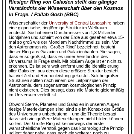
Riesiger Ring von Galaxien stellt das gängige
Verständnis der Wissenschaft über den Kosmos
in Frage. / Pallab Gosh (BBC)
Wissenschaftler der
University of Central Lancashire
haben
eine gigantische, ringförmige Struktur im Weltraum
entdeckt. Sie hat einen Durchmesser von 1,3 Milliarden
Lichtjahren und scheint von der Erde aus gesehen etwa 15-
mal so groß wie der Mond am Nachthimmel zu sein. Von
den Astronomen als "Großer Ring“ bezeichnet, besteht
dieser Ring aus Galaxien und Galaxienhaufen. Sie sagen,
dass er so groß ist, dass es unser Verständnis des
Universums in Frage stellt. Mit bloßem Auge ist er nicht zu
erkennen. Es ist sehr weit entfernt und die Identifizierung
aller Galaxien, aus denen diese größere Struktur besteht,
hat viel Zeit und Rechenleistung gekostet. Solche großen
Strukturen sollten nach einem der Leitprinzipien der
Astronomie, dem sogenannten kosmologischen Prinzip,
nicht existieren. Dies besagt, dass alle Materie gleichmäßig
im Universum verteilt ist.
Obwohl Sterne, Planeten und Galaxien in unseren Augen
riesige Materieklumpen sind, sind sie im Kontext der Größe
des Universums unbedeutend – und die Theorie besagt,
dass sich viel größere Materieklumpen nicht bilden können
sollten. Der Große Ring ist keineswegs der erste
wahrscheinliche Verstoß gegen das kosmologische Prinzip
ud legt daher nahe, dass noch ein weiterer, noch zu