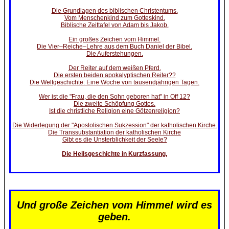
Die Grundlagen des biblischen Christentums.
Vom Menschenkind zum Gotteskind.
Biblische Zeittafel von Adam bis Jakob.
Ein großes Zeichen vom Himmel.
Die Vier–Reiche–Lehre aus dem Buch Daniel der Bibel.
Die Auferstehungen.
Der Reiter auf dem weißen Pferd.
Die ersten beiden apokalyptischen Reiter??
Die Weltgeschichte: Eine Woche von tausendjährigen Tagen.
Wer ist die "Frau, die den Sohn geboren hat" in Off 12?
Die zweite Schöpfung Gottes.
Ist die christliche Religion eine Götzenreligion?
Die Widerlegung der "Apostolischen Sukzession" der katholischen Kirche.
Die Transsubstantiation der katholischen Kirche
Gibt es die Unsterblichkeit der Seele?
Die Heilsgeschichte in Kurzfassung.
Und große Zeichen vom Himmel wird es
geben.