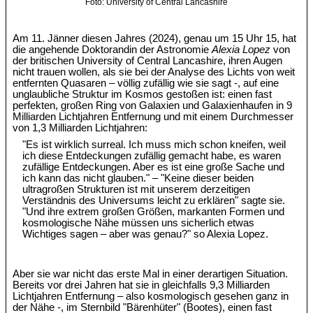
Foto: University of Central Lancashire
Am 11. Jänner diesen Jahres (2024), genau um 15 Uhr 15, hat
die angehende Doktorandin der Astronomie
Alexia Lopez
von
der britischen University of Central Lancashire, ihren Augen
nicht trauen wollen, als sie bei der Analyse des Lichts von weit
entfernten Quasaren – völlig zufällig wie sie sagt -, auf eine
unglaubliche Struktur im Kosmos gestoßen ist: einen fast
perfekten, großen Ring von Galaxien und Galaxienhaufen in 9
Milliarden Lichtjahren Entfernung und mit einem Durchmesser
von 1,3 Milliarden Lichtjahren:
"Es ist wirklich surreal. Ich muss mich schon kneifen, weil
ich diese Entdeckungen zufällig gemacht habe, es waren
zufällige Entdeckungen. Aber es ist eine große Sache und
ich kann das nicht glauben." – "Keine dieser beiden
ultragroßen Strukturen ist mit unserem derzeitigen
Verständnis des Universums leicht zu erklären" sagte sie.
"Und ihre extrem großen Größen, markanten Formen und
kosmologische Nähe müssen uns sicherlich etwas
Wichtiges sagen – aber was genau?" so Alexia Lopez.
Aber sie war nicht das erste Mal in einer derartigen Situation.
Bereits vor drei Jahren hat sie in gleichfalls 9,3 Milliarden
Lichtjahren Entfernung – also kosmologisch gesehen ganz in
der Nähe -, im Sternbild "Bärenhüter" (Bootes), einen fast