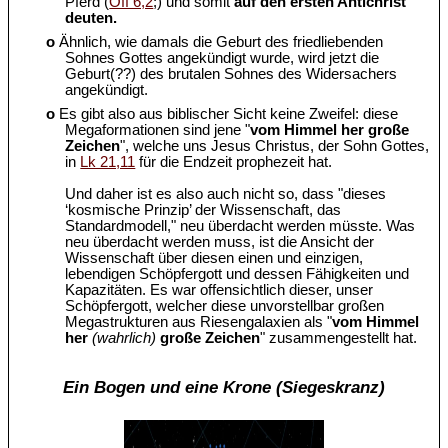
Pferd (
Off 6,2
;) und somit
auf den ersten Antichrist
deuten.
o
Ähnlich, wie damals die Geburt des friedliebenden
Sohnes Gottes angekündigt wurde, wird jetzt die
Geburt(??) des brutalen Sohnes des Widersachers
angekündigt.
o
Es gibt also aus biblischer Sicht keine Zweifel: diese
Megaformationen sind jene "
vom Himmel her große
Zeichen
", welche uns Jesus Christus, der Sohn Gottes,
in
Lk 21,11
für die Endzeit prophezeit hat.
Und daher ist es also auch nicht so, dass "dieses
‘kosmische Prinzip’ der Wissenschaft, das
Standardmodell," neu überdacht werden müsste. Was
neu überdacht werden muss, ist die Ansicht der
Wissenschaft über diesen einen und einzigen,
lebendigen Schöpfergott und dessen Fähigkeiten und
Kapazitäten. Es war offensichtlich dieser, unser
Schöpfergott, welcher diese unvorstellbar großen
Megastrukturen aus Riesengalaxien als "
vom Himmel
her
(wahrlich)
große Zeichen
" zusammengestellt hat.
Ein Bogen und eine Krone (Siegeskranz)