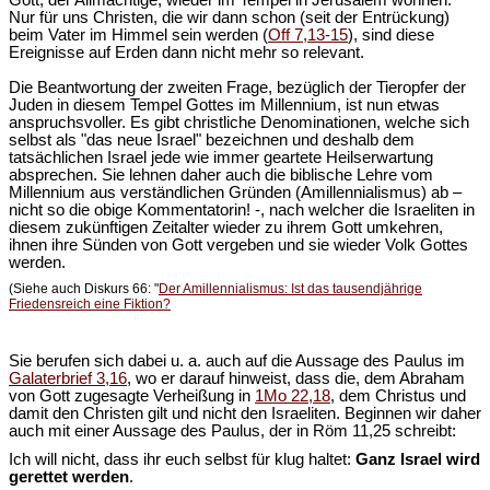
Nur für uns Christen, die wir dann schon (seit der Entrückung)
beim Vater im Himmel sein werden (
Off 7,13-15
), sind diese
Ereignisse auf Erden dann nicht mehr so relevant.
Die Beantwortung der zweiten Frage, bezüglich der Tieropfer der
Juden in diesem Tempel Gottes im Millennium, ist nun etwas
anspruchsvoller. Es gibt christliche Denominationen, welche sich
selbst als "das neue Israel" bezeichnen und deshalb dem
tatsächlichen Israel jede wie immer geartete Heilserwartung
absprechen. Sie lehnen daher auch die biblische Lehre vom
Millennium aus verständlichen Gründen (Amillennialismus) ab –
nicht so die obige Kommentatorin! -, nach welcher die Israeliten in
diesem zukünftigen Zeitalter wieder zu ihrem Gott umkehren,
ihnen ihre Sünden von Gott vergeben und sie wieder Volk Gottes
werden.
(Siehe auch Diskurs 66: "
Der Amillennialismus: Ist das tausendjährige
Friedensreich eine Fiktion?
Sie berufen sich dabei u. a. auch auf die Aussage des Paulus im
Galaterbrief 3,16
, wo er darauf hinweist, dass die, dem Abraham
von Gott zugesagte Verheißung in
1Mo 22,18
, dem Christus und
damit den Christen gilt und nicht den Israeliten. Beginnen wir daher
auch mit einer Aussage des Paulus, der in Röm 11,25 schreibt:
Ich will nicht, dass ihr euch selbst für klug haltet:
Ganz Israel wird
gerettet werden
.