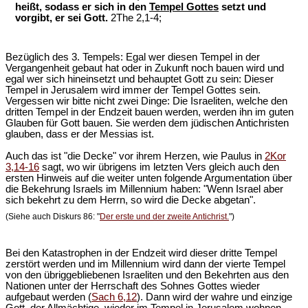
heißt, sodass er sich in den
Tempel Gottes
setzt und
vorgibt, er sei Gott.
2The 2,1-4;
Bezüglich des 3. Tempels: Egal wer diesen Tempel in der
Vergangenheit gebaut hat oder in Zukunft noch bauen wird und
egal wer sich hineinsetzt und behauptet Gott zu sein: Dieser
Tempel in Jerusalem wird immer der Tempel Gottes sein.
Vergessen wir bitte nicht zwei Dinge: Die Israeliten, welche den
dritten Tempel in der Endzeit bauen werden, werden ihn im guten
Glauben für Gott bauen. Sie werden dem jüdischen Antichristen
glauben, dass er der Messias ist.
Auch das ist "die Decke" vor ihrem Herzen, wie Paulus in
2Kor
3,14-16
sagt, wo wir übrigens im letzten Vers gleich auch den
ersten Hinweis auf die weiter unten folgende Argumentation über
die Bekehrung Israels im Millennium haben: "Wenn Israel aber
sich bekehrt zu dem Herrn, so wird die Decke abgetan".
(Siehe auch Diskurs 86: "
Der erste und der zweite Antichrist.
")
Bei den Katastrophen in der Endzeit wird dieser dritte Tempel
zerstört werden und im Millennium wird dann der vierte Tempel
von den übriggebliebenen Israeliten und den Bekehrten aus den
Nationen unter der Herrschaft des Sohnes Gottes wieder
aufgebaut werden (
Sach 6,12
). Dann wird der wahre und einzige
Gott, der Allmächtige, wieder im Tempel in Jerusalem wohnen.