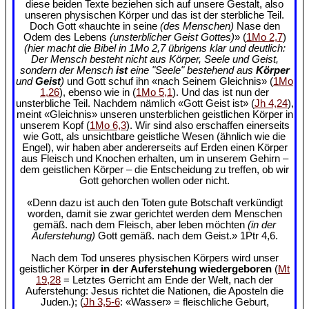
diese beiden Texte beziehen sich auf unsere Gestalt, also
unseren physischen Körper und das ist der sterbliche Teil.
Doch Gott «hauchte in seine
(des Menschen)
Nase den
Odem des Lebens
(unsterblicher Geist Gottes)
» (
1Mo 2,7
)
(hier macht die Bibel in 1Mo 2,7 übrigens klar und deutlich:
Der Mensch besteht nicht aus Körper, Seele und Geist,
sondern der Mensch
ist
eine "Seele" bestehend aus
Körper
und
Geist
)
und Gott schuf ihn «nach Seinem Gleichnis» (
1Mo
1,26
), ebenso wie in (
1Mo 5,1
). Und das ist nun der
unsterbliche Teil. Nachdem nämlich «Gott Geist ist» (
Jh 4,24
),
meint «Gleichnis» unseren unsterblichen geistlichen Körper in
unserem Kopf (
1Mo 6,3
). Wir sind also erschaffen einerseits
wie Gott, als unsichtbare geistliche Wesen (ähnlich wie die
Engel), wir haben aber andererseits auf Erden einen Körper
aus Fleisch und Knochen erhalten, um in unserem Gehirn –
dem geistlichen Körper – die Entscheidung zu treffen, ob wir
Gott gehorchen wollen oder nicht.
«Denn dazu ist auch den Toten gute Botschaft verkündigt
worden, damit sie zwar gerichtet werden dem Menschen
gemäß. nach dem Fleisch, aber leben möchten
(in der
Auferstehung)
Gott gemäß. nach dem Geist.» 1Ptr 4,6.
Nach dem Tod unseres physischen Körpers wird unser
geistlicher Körper
in der Auferstehung wiedergeboren
(
Mt
19,28
= Letztes Gerricht am Ende der Welt, nach der
Auferstehung: Jesus richtet die Nationen, die Aposteln die
Juden.); (
Jh 3,5-6
: «Wasser» = fleischliche Geburt,