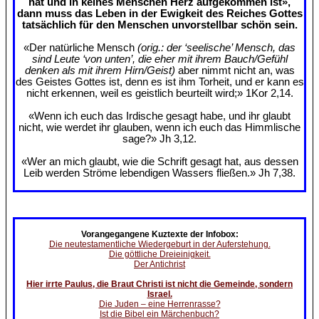
hat und in keines Menschen Herz aufgekommen ist»,
dann muss das Leben in der Ewigkeit des Reiches Gottes
tatsächlich für den Menschen unvorstellbar schön sein.
«Der natürliche Mensch
(orig.: der ‘seelische’ Mensch, das
sind Leute ‘von unten’, die eher mit ihrem Bauch/Gefühl
denken als mit ihrem Hirn/Geist)
aber nimmt nicht an, was
des Geistes Gottes ist, denn es ist ihm Torheit, und er kann es
nicht erkennen, weil es geistlich beurteilt wird;» 1Kor 2,14.
«Wenn ich euch das Irdische gesagt habe, und ihr glaubt
nicht, wie werdet ihr glauben, wenn ich euch das Himmlische
sage?» Jh 3,12.
«Wer an mich glaubt, wie die Schrift gesagt hat, aus dessen
Leib werden Ströme lebendigen Wassers fließen.» Jh 7,38.
Vorangegangene Kuztexte der Infobox:
Die neutestamentliche Wiedergeburt in der Auferstehung.
Die göttliche Dreieinigkeit.
Der Antichrist
Hier irrte Paulus, die Braut Christi ist nicht die Gemeinde, sondern
Israel.
Die Juden – eine Herrenrasse?
Ist die Bibel ein Märchenbuch?