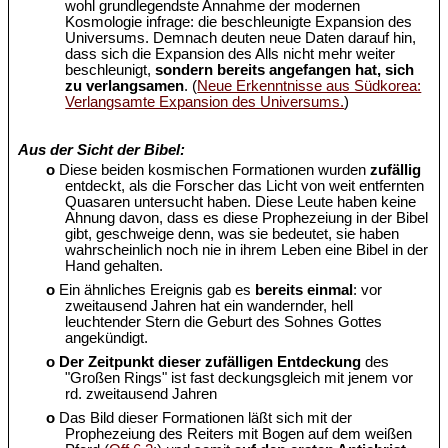
wohl grundlegendste Annahme der modernen
Kosmologie infrage: die beschleunigte Expansion des
Universums. Demnach deuten neue Daten darauf hin,
dass sich die Expansion des Alls nicht mehr weiter
beschleunigt,
sondern bereits angefangen hat, sich
zu verlangsamen
. (
Neue Erkenntnisse aus Südkorea:
Verlangsamte Expansion des Universums.
)
Aus der Sicht der Bibel:
o
Diese beiden kosmischen Formationen wurden
zufällig
entdeckt, als die Forscher das Licht von weit entfernten
Quasaren untersucht haben. Diese Leute haben keine
Ahnung davon, dass es diese Prophezeiung in der Bibel
gibt, geschweige denn, was sie bedeutet, sie haben
wahrscheinlich noch nie in ihrem Leben eine Bibel in der
Hand gehalten.
o
Ein ähnliches Ereignis gab es
bereits einmal
: vor
zweitausend Jahren hat ein wandernder, hell
leuchtender Stern die Geburt des Sohnes Gottes
angekündigt.
o
Der Zeitpunkt dieser zufälligen Entdeckung
des
"Großen Rings" ist fast deckungsgleich mit jenem vor
rd. zweitausend Jahren
o
Das Bild dieser Formationen läßt sich mit der
Prophezeiung des Reiters mit Bogen auf dem weißen