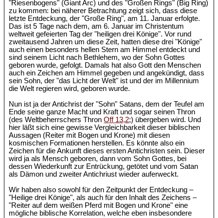
"Riesenbogens" (Giant Arc) und des "Großen Rings" (Big Ring)
zu kommen: bei näherer Betrachtung zeigt sich, dass diese
letzte Entdeckung, der "Große Ring", am 11. Januar erfolgte.
Das ist 5 Tage nach dem, am 6. Januar im Christentum
weltweit gefeierten Tag der "heiligen drei Könige". Vor rund
zweitausend Jahren um diese Zeit, hatten diese drei "Könige"
auch einen besonders hellen Stern am Himmel entdeckt und
sind seinem Licht nach Bethlehem, wo der Sohn Gottes
geboren wurde, gefolgt. Damals hat also Gott den Menschen
auch ein Zeichen am Himmel gegeben und angekündigt, dass
sein Sohn, der "das Licht der Welt" ist und der im Millennium
die Welt regieren wird, geboren wurde.
Nun ist ja der Antichrist der "Sohn" Satans, dem der Teufel am
Ende seine ganze Macht und Kraft und sogar seinen Thron
(des Weltbeherrschers Thron
Off 13,2
;) übergeben wird. Und
hier läßt sich eine gewisse Vergleichbarkeit dieser biblischen
Aussagen (Reiter mit Bogen und Krone) mit diesen
kosmischen Formationen herstellen. Es könnte also ein
Zeichen für die Ankunft dieses ersten Antichristen sein. Dieser
wird ja als Mensch geboren, dann vom Sohn Gottes, bei
dessen Wiederkunft zur Entrückung, getötet und vom Satan
als Dämon und zweiter Antichriust wieder auferweckt.
Wir haben also sowohl für den Zeitpunkt der Entdeckung –
"Heilige drei Könige", als auch für den Inhalt des Zeichens –
"Reiter auf dem weißen Pferd mit Bogen und Krone" eine
mögliche biblische Korrelation, welche eben insbesondere