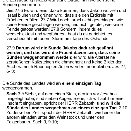
Sünden genommen.
Jes
27,6 Es wird einst dazu kommen, dass Jakob wurzeln und
Israel blühen und grünen wird, dass sie den Erdkreis mit
Früchten erfüllen. 27,7 Wird doch Israel nicht geschlagen, wie
seine Feinde geschlagen werden, und nicht getötet, wie seine
Feinde getötet werden! 27,8 Sondern, indem du es
wegschicktest und wegführtest, hast du es gerichtet, es
verscheucht mit rauem Sturm am Tage des Ostwinds.
27,9
Darum wird die Sünde Jakobs dadurch gesühnt
werden, und das wird die Frucht davon sein, dass seine
Sünden weggenommen werden
: er wird alle Altarsteine
zerstoßenen Kalksteinen gleichmachen; und keine Bilder der
Aschera noch Rauchopfersäulen werden mehr bleiben. Jes 27,
6- 9;
Die Sünde des Landes wird
an einem einzigen Tag
weggenommen.
Sach
3,9 Siehe, auf dem einen Stein, den ich vor Jeschua
hingelegt habe, sind sieben Augen. Siehe, ich will auf ihm eine
Inschrift eingraben, spricht der HERR Zebaoth,
und will die
Sünde des Landes wegnehmen an einem einzigen Tag
. 3,10
Zu derselben Zeit, spricht der HERR Zebaoth, wird einer den
andern einladen unter den Weinstock und unter den
Feigenbaum. Sach 3, 9-10;