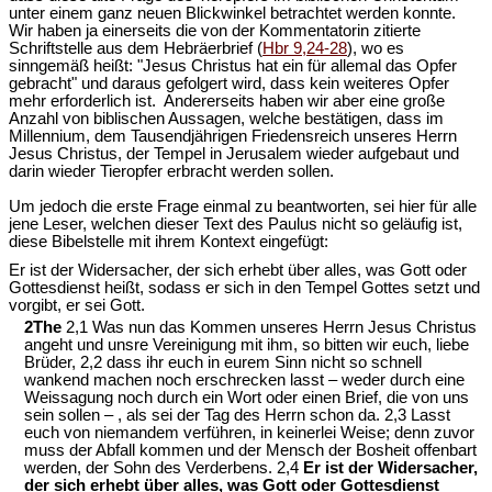
unter einem ganz neuen Blickwinkel betrachtet werden konnte.
Wir haben ja einerseits die von der Kommentatorin zitierte
Schriftstelle aus dem Hebräerbrief (
Hbr 9,24-28
), wo es
sinngemäß heißt: "Jesus Christus hat ein für allemal das Opfer
gebracht" und daraus gefolgert wird, dass kein weiteres Opfer
mehr erforderlich ist. Andererseits haben wir aber eine große
Anzahl von biblischen Aussagen, welche bestätigen, dass im
Millennium, dem Tausendjährigen Friedensreich unseres Herrn
Jesus Christus, der Tempel in Jerusalem wieder aufgebaut und
darin wieder Tieropfer erbracht werden sollen.
Um jedoch die erste Frage einmal zu beantworten, sei hier für alle
jene Leser, welchen dieser Text des Paulus nicht so geläufig ist,
diese Bibelstelle mit ihrem Kontext eingefügt:
Er ist der Widersacher, der sich erhebt über alles, was Gott oder
Gottesdienst heißt, sodass er sich in den Tempel Gottes setzt und
vorgibt, er sei Gott.
2The
2,1 Was nun das Kommen unseres Herrn Jesus Christus
angeht und unsre Vereinigung mit ihm, so bitten wir euch, liebe
Brüder, 2,2 dass ihr euch in eurem Sinn nicht so schnell
wankend machen noch erschrecken lasst – weder durch eine
Weissagung noch durch ein Wort oder einen Brief, die von uns
sein sollen – , als sei der Tag des Herrn schon da. 2,3 Lasst
euch von niemandem verführen, in keinerlei Weise; denn zuvor
muss der Abfall kommen und der Mensch der Bosheit offenbart
werden, der Sohn des Verderbens. 2,4
Er ist der Widersacher,
der sich erhebt über alles, was Gott oder Gottesdienst