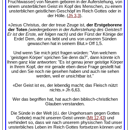
Fruchtwasser) von Neuem geboren in der Auferstehung, von
einem unsterblichen Geist im Kopf des Menschen, zu einem
unsterblichen geistlichen Geschöpf im Reich Gottes oder in
der Hölle. (
Jh 3,3
).
«Jesus Christus, der der treue Zeuge ist,
der Erstgeborene
der Toten
(wiedergeboren in der Auferstehung des Geistes!!
Er ist der Erste, wir folgen nach)
und der Fürst der Könige der
Erde! Dem, der uns liebt und uns von unseren Sünden
gewaschen hat in seinem Blut.» Off 1,5.
Und wenn Sie mich jetzt fragen würden: "Von welchem
‘geistigen Körper’ sprichen Sie denn da?", dann könnte ich
Ihnen ganz klar antworten: "Es ist genau jener geistige Körper
in Ihrem Kopf, der mir gerade eben diese Frage gestellt hat
und den Sie noch nie gesehen haben und auch nie sehen
werden, weil er unsichtbar ist."
«Der Geist ist es, der lebendig macht; das Fleisch nützt
nichts.» Jh 6,63.
Wer das begriffen hat, hat auch den biblisch-christlichen
Glauben verstanden.
Die Sünde in der Welt (d.i. der Ungehorsam gegen Gottes
Gebote) macht unseren Geist unrein (
Mt 12,43
) und
verhindert so, dass wir nach unserem physischen Tod unser
unsterbliches Leben im Reich Gottes fortsetzen können und