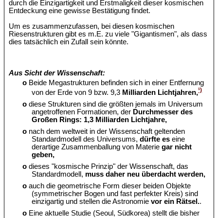
durch die Einzigartigkeit und Erstmaligkeit dieser kosmischen
Entdeckung eine gewisse Bestätigung findet.
Um es zusammenzufassen, bei diesen kosmischen
Riesenstrukturen gibt es m.E. zu viele "Gigantismen", als dass
dies tatsächlich ein Zufall sein könnte.
Aus Sicht der Wissenschaft:
o
Beide Megastrukturen befinden sich in einer Entfernung
¹)
von der Erde von 9 bzw. 9,3
Milliarden Lichtjahren,
o
diese Strukturen sind die größten jemals im Universum
angetroffenen Formationen, der
Durchmesser des
Großen Rings: 1,3 Milliarden Lichtjahre,
o
nach dem weltweit in der Wissenschaft geltenden
Standardmodell des Universums,
dürfte es
eine
derartige Zusammenballung von Materie
gar nicht
geben,
o
dieses "kosmische Prinzip" der Wissenschaft, das
Standardmodell,
muss daher neu überdacht werden,
o
auch die geometrische Form dieser beiden Objekte
(symmetrischer Bogen und fast perfekter Kreis) sind
einzigartig und stellen die Astronomie
vor ein Rätsel.
.
o
Eine aktuelle Studie (Seoul, Südkorea) stellt die bisher