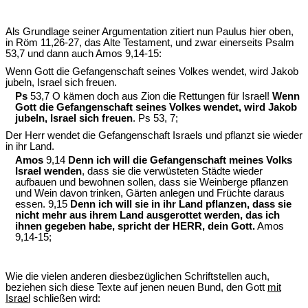
Als Grundlage seiner Argumentation zitiert nun Paulus hier oben,
in Röm 11,26-27, das Alte Testament, und zwar einerseits Psalm
53,7 und dann auch Amos 9,14-15:
Wenn Gott die Gefangenschaft seines Volkes wendet, wird Jakob
jubeln, Israel sich freuen.
Ps
53,7 O kämen doch aus Zion die Rettungen für Israel!
Wenn
Gott die Gefangenschaft seines Volkes wendet, wird Jakob
jubeln, Israel sich freuen
. Ps 53, 7;
Der Herr wendet die Gefangenschaft Israels und pflanzt sie wieder
in ihr Land.
Amos
9,14
Denn ich will die Gefangenschaft meines Volks
Israel wenden
, dass sie die verwüsteten Städte wieder
aufbauen und bewohnen sollen, dass sie Weinberge pflanzen
und Wein davon trinken, Gärten anlegen und Früchte daraus
essen. 9,15
Denn ich will sie in ihr Land pflanzen, dass sie
nicht mehr aus ihrem Land ausgerottet werden, das ich
ihnen gegeben habe, spricht der HERR, dein Gott.
Amos
9,14-15;
Wie die vielen anderen diesbezüglichen Schriftstellen auch,
beziehen sich diese Texte auf jenen neuen Bund, den Gott
mit
Israel
schließen wird: