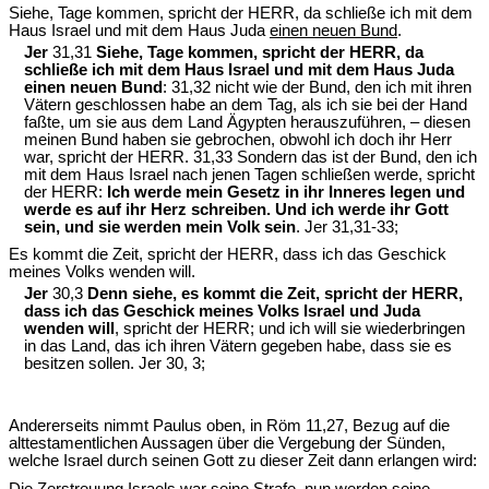
Siehe, Tage kommen, spricht der HERR, da schließe ich mit dem
Haus Israel und mit dem Haus Juda
einen neuen Bund
.
Jer
31,31
Siehe, Tage kommen, spricht der HERR, da
schließe ich mit dem Haus Israel und mit dem Haus Juda
einen neuen Bund
: 31,32 nicht wie der Bund, den ich mit ihren
Vätern geschlossen habe an dem Tag, als ich sie bei der Hand
faßte, um sie aus dem Land Ägypten herauszuführen, – diesen
meinen Bund haben sie gebrochen, obwohl ich doch ihr Herr
war, spricht der HERR. 31,33 Sondern das ist der Bund, den ich
mit dem Haus Israel nach jenen Tagen schließen werde, spricht
der HERR:
Ich werde mein Gesetz in ihr Inneres legen und
werde es auf ihr Herz schreiben. Und ich werde ihr Gott
sein, und sie werden mein Volk sein
. Jer 31,31-33;
Es kommt die Zeit, spricht der HERR, dass ich das Geschick
meines Volks wenden will.
Jer
30,3
Denn siehe, es kommt die Zeit, spricht der HERR,
dass ich das Geschick meines Volks Israel und Juda
wenden will
, spricht der HERR; und ich will sie wiederbringen
in das Land, das ich ihren Vätern gegeben habe, dass sie es
besitzen sollen. Jer 30, 3;
Andererseits nimmt Paulus oben, in Röm 11,27, Bezug auf die
alttestamentlichen Aussagen über die Vergebung der Sünden,
welche Israel durch seinen Gott zu dieser Zeit dann erlangen wird:
Die Zerstreuung Israels war seine Strafe, nun werden seine