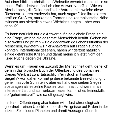
Auf einer biblisch-christlichen Webseite erwartet man sich in so
einem Fall selbstverständlich eine Antwort von Gott. Wie es
Alexia Lopez, die Doktorandin der Astronomie, welche diese
Riesenstrukturen entdecvkt hat, auch sagte: "Und ihre extrem
groß.en Größ.en, markanten Formen und kosmologische Nähe
müssen uns sicherlich etwas Wichtiges sagen – aber was
genau?".
Es kann natürlich nur die Antwort auf eine globale Frage sein,
eine Frage, welche die gesamte Menschheit betrifft. Gehen wir
also weiter und prüfen wir die gegenwärtige Lebenssituation der
Menschen, inwiefern wir hier Antworten auf Fragen suchen
könnten. International gesehen, haben wir derzeit natürlich
einige gefährliche Krisen und damit meine ich jetzt nicht den
Krieg Putins gegen die Ukraine.
Wenn es um Fragen der Zukunft der Menschheit geht, gehe ich
gern in das biblische Buch der Offenbarung des Johannes.
Dieses Werk ist zwar tatsächlich "ein Buch mit sieben
Siegeln"- von daher kommt ja diese bekannte Bezeichnung für
geheimnisvolle Schriften -, aber es hat diese sieben Siegeln
sozusagen als einzelne Kapiteln zum Inhalt und wenn man
interessiert ist und aufmerksam lesen kann, ist es keinesfalls
so "geheimnisvoll", wie da oft gesagt wird.
In dieser Offenbarung also haben wir – fast chronologisch
geordnet – einen Überblick über die Ereignisse auf Erden in der
letzten Zeit dieses Planeten und damit Aussagen über die