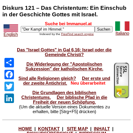
Diskurs 121 – Das Christentum: Ein Einschub
in der Geschichte Gottes mit Israel.
Suche bei Immanuel.at
Italiano
English
Indexed by the
FreeFind search engine
Das "Israel Gottes" in Gal 6,16: Israel oder die
Gemeinde Christi?
Die Widerlegung der "Apostolischen
Sukzession" der katholischen Kirche.
Share
Sind alle Religionen gleich?
Der erste und
der zweite Antichrist.
Neu überarbeitet
Facebook
Die Grundlagen des biblischen
Twitter
Christentums.
Der biblische Pfad in die
Freiheit der neuen Schöpfung.
(Um die aktuelle Version eines Dokumentes zu
LinkedIn
erhalten, bitte [Strg+F5] drücken)
HOME
|
KONTAKT
|
SITE MAP
|
INHALT
|