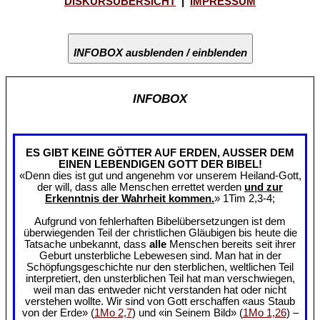
DISKURSÜBERSICHT
|
IMPRESSUM
INFOBOX ausblenden / einblenden
INFOBOX
ES GIBT KEINE GÖTTER AUF ERDEN, AUSSER DEM
EINEN LEBENDIGEN GOTT DER BIBEL!
«Denn dies ist gut und angenehm vor unserem Heiland-Gott,
der will, dass alle Menschen errettet werden
und zur
Erkenntnis der Wahrheit kommen.
» 1Tim 2,3-4;
Aufgrund von fehlerhaften Bibelübersetzungen ist dem
überwiegenden Teil der christlichen Gläubigen bis heute die
Tatsache unbekannt, dass
alle
Menschen bereits seit ihrer
Geburt unsterbliche Lebewesen sind. Man hat in der
Schöpfungsgeschichte nur den sterblichen, weltlichen Teil
interpretiert, den unsterblichen Teil hat man verschwiegen,
weil man das entweder nicht verstanden hat oder nicht
verstehen wollte. Wir sind von Gott erschaffen «aus Staub
von der Erde» (
1Mo 2,7
) und «in Seinem Bild» (
1Mo 1,26
) –