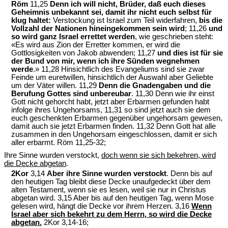
Röm
11,25
Denn ich will nicht, Brüder, daß euch dieses
Geheimnis unbekannt sei, damit ihr nicht euch selbst für
klug haltet:
Verstockung ist Israel zum Teil widerfahren,
bis die
Vollzahl der Nationen hineingekommen sein wird
; 11,26
und
so wird ganz Israel errettet werden
, wie geschrieben steht:
«Es wird aus Zion der Erretter kommen, er wird die
Gottlosigkeiten von Jakob abwenden; 11,27
und dies ist für sie
der Bund von mir, wenn ich ihre Sünden wegnehmen
werde
.» 11,28 Hinsichtlich des Evangeliums sind sie zwar
Feinde um euretwillen, hinsichtlich der Auswahl aber Geliebte
um der Väter willen. 11,29
Denn die Gnadengaben und die
Berufung Gottes sind unbereubar
. 11,30 Denn wie ihr einst
Gott nicht gehorcht habt, jetzt aber Erbarmen gefunden habt
infolge ihres Ungehorsams, 11,31 so sind jetzt auch sie dem
euch geschenkten Erbarmen gegenüber ungehorsam gewesen,
damit auch sie jetzt Erbarmen finden. 11,32 Denn Gott hat alle
zusammen in den Ungehorsam eingeschlossen, damit er sich
aller erbarmt. Röm 11,25-32;
Ihre Sinne wurden verstockt,
doch wenn sie sich bekehren, wird
die Decke abgetan
.
2Kor
3,14
Aber ihre Sinne wurden verstockt
. Denn bis auf
den heutigen Tag bleibt diese Decke unaufgedeckt über dem
alten Testament, wenn sie es lesen, weil sie nur in Christus
abgetan wird. 3,15 Aber bis auf den heutigen Tag, wenn Mose
gelesen wird, hängt die Decke vor ihrem Herzen. 3,16
Wenn
Israel aber sich bekehrt zu dem Herrn, so wird die Decke
abgetan.
2Kor 3,14-16;