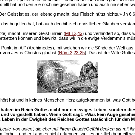
tellt hat und den Sie noch nie gesehen haben und auch nie sehen werd
Der Geist ist es, der lebendig macht; das Fleisch nützt nichts.» Jh 6,6
das begriffen hat, hat auch den biblisch-christlichen Glauben versta
te) macht unseren Geist unrein (
Mt 12,43
) und verhindert so, dass
ortsetzen können und bewirkt, dass wir in die ewige Verdammnis mü
te Punkt im All" (Archimedes), mit welchen wir die Sünde der Welt a
r von Jesus Christus glaubst (
Röm 3,23-25
). Das ist der Wille Gottes
rt hat und in keines Menschen Herz aufgekommen ist, was Gott berei
haben im Reich Gottes nicht nur ein ewiges Leben, sondern diese
 und vorgestellt haben. Wenn Gott sagt: «Was kein Auge gesehe
Leben in der Ewigkeit des Reiches Gottes tatsächlich für den M
d Leute ‘von unten’, die eher mit ihrem Bauch/Gefühl denken als mit ih
m Torheit, und er kann es nicht erkennen, weil es geistlich beurteilt wi