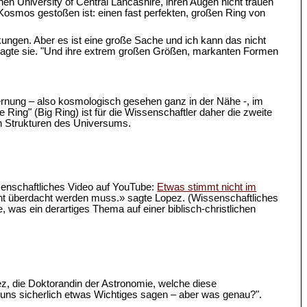
hen University of Central Lancashire, ihren Augen nicht trauen
im Kosmos gestoßen ist: einen fast perfekten, großen Ring von
kungen. Aber es ist eine große Sache und ich kann das nicht
" sagte sie. "Und ihre extrem großen Größen, markanten Formen
Entfernung – also kosmologisch gesehen ganz in der Nähe -, im
Ring" (Big Ring) ist für die Wissenschaftler daher die zweite
en Strukturen des Universums.
senschaftliches Video auf YouTube:
Etwas stimmt nicht im
cht überdacht werden muss.» sagte Lopez. (Wissenschaftliches
, was ein derartiges Thema auf einer biblisch-christlichen
pez, die Doktorandin der Astronomie, welche diese
ns sicherlich etwas Wichtiges sagen – aber was genau?".