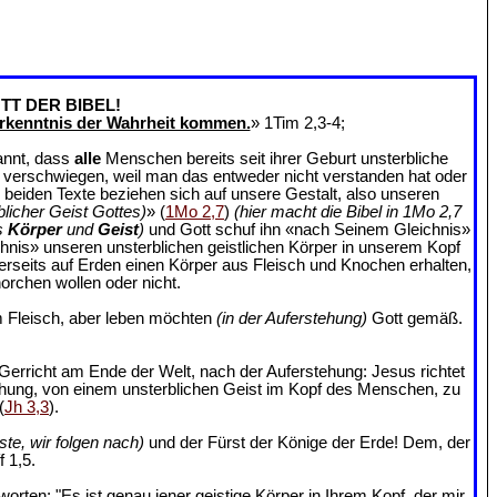
TT DER BIBEL!
rkenntnis der Wahrheit kommen.
» 1Tim 2,3-4;
annt, dass
alle
Menschen bereits seit ihrer Geburt unsterbliche
an verschwiegen, weil man das entweder nicht verstanden hat oder
e beiden Texte beziehen sich auf unsere Gestalt, also unseren
blicher Geist Gottes)
» (
1Mo 2,7
)
(hier macht die Bibel in 1Mo 2,7
s
Körper
und
Geist
)
und Gott schuf ihn «nach Seinem Gleichnis»
chnis» unseren unsterblichen geistlichen Körper in unserem Kopf
ererseits auf Erden einen Körper aus Fleisch und Knochen erhalten,
orchen wollen oder nicht.
 Fleisch, aber leben möchten
(in der Auferstehung)
Gott gemäß.
Gerricht am Ende der Welt, nach der Auferstehung: Jesus richtet
ehung, von einem unsterblichen Geist im Kopf des Menschen, zu
(
Jh 3,3
).
ste, wir folgen nach)
und der Fürst der Könige der Erde! Dem, der
 1,5.
rten: "Es ist genau jener geistige Körper in Ihrem Kopf, der mir