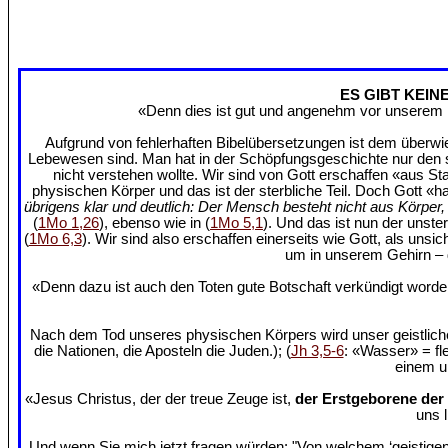
ES GIBT KEIN
«Denn dies ist gut und angenehm vor unserem H
Aufgrund von fehlerhaften Bibelübersetzungen ist dem überwie
Lebewesen sind. Man hat in der Schöpfungsgeschichte nur den ste
nicht verstehen wollte. Wir sind von Gott erschaffen «aus St
physischen Körper und das ist der sterbliche Teil. Doch Gott «h
übrigens klar und deutlich: Der Mensch besteht nicht aus Körpe
(
1Mo 1,26
), ebenso wie in (
1Mo 5,1
). Und das ist nun der unste
(
1Mo 6,3
). Wir sind also erschaffen einerseits wie Gott, als uns
um in unserem Gehirn – d
«Denn dazu ist auch den Toten gute Botschaft verkündigt wor
Nach dem Tod unseres physischen Körpers wird unser geistlich
die Nationen, die Aposteln die Juden.); (
Jh 3,5-6
: «Wasser» = fl
einem un
«Jesus Christus, der der treue Zeuge ist,
der Erstgeborene der
uns 
Und wenn Sie mich jetzt fragen würden: "Von welchem ‘geistigen 