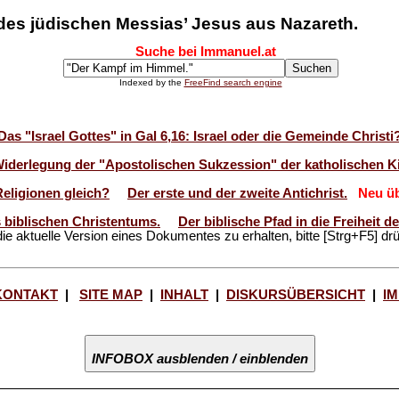
des jüdischen Messias’ Jesus aus Nazareth.
Suche bei Immanuel.at
Indexed by the
FreeFind search engine
Das "Israel Gottes" in Gal 6,16: Israel oder die Gemeinde Christi
Widerlegung der "Apostolischen Sukzession" der katholischen Ki
Religionen gleich?
Der erste und der zweite Antichrist.
Neu üb
 biblischen Christentums.
Der biblische Pfad in die Freiheit 
ie aktuelle Version eines Dokumentes zu erhalten, bitte [Strg+F5] dr
KONTAKT
|
SITE MAP
|
INHALT
|
DISKURSÜBERSICHT
|
I
INFOBOX ausblenden / einblenden