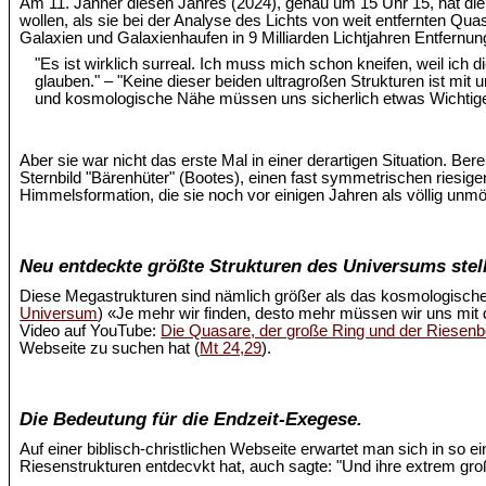
Am 11. Jänner diesen Jahres (2024), genau um 15 Uhr 15, hat d
wollen, als sie bei der Analyse des Lichts von weit entfernten Quas
Galaxien und Galaxienhaufen in 9 Milliarden Lichtjahren Entfernu
"Es ist wirklich surreal. Ich muss mich schon kneifen, weil ich
glauben." – "Keine dieser beiden ultragroßen Strukturen ist mi
und kosmologische Nähe müssen uns sicherlich etwas Wichtige
Aber sie war nicht das erste Mal in einer derartigen Situation. Ber
Sternbild "Bärenhüter" (Bootes), einen fast symmetrischen riesige
Himmelsformation, die sie noch vor einigen Jahren als völlig unm
Neu entdeckte größte Strukturen des Universums stell
Diese Megastrukturen sind nämlich größer als das kosmologische
Universum
) «Je mehr wir finden, desto mehr müssen wir uns mit
Video auf YouTube:
Die Quasare, der große Ring und der Riesen
Webseite zu suchen hat (
Mt 24,29
).
Die Bedeutung für die Endzeit-Exegese.
Auf einer biblisch-christlichen Webseite erwartet man sich in so 
Riesenstrukturen entdecvkt hat, auch sagte: "Und ihre extrem 