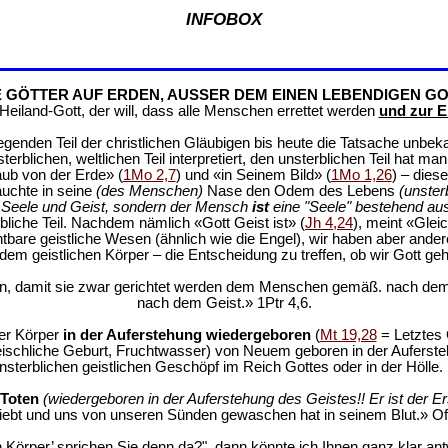
INFOBOX
E GÖTTER AUF ERDEN, AUSSER DEM EINEN LEBENDIGEN GO
eiland-Gott, der will, dass alle Menschen errettet werden
und zur E
genden Teil der christlichen Gläubigen bis heute die Tatsache unbek
rblichen, weltlichen Teil interpretiert, den unsterblichen Teil hat m
aub von der Erde» (
1Mo 2,7
) und «in Seinem Bild» (
1Mo 1,26
) – dies
auchte in seine
(des Menschen)
Nase den Odem des Lebens
(unster
r, Seele und Geist, sondern der Mensch
ist
eine "Seele" bestehend au
rbliche Teil. Nachdem nämlich «Gott Geist ist» (
Jh 4,24
), meint «Glei
ichtbare geistliche Wesen (ähnlich wie die Engel), wir haben aber and
em geistlichen Körper – die Entscheidung zu treffen, ob wir Gott geh
den, damit sie zwar gerichtet werden dem Menschen gemäß. nach dem
nach dem Geist.» 1Ptr 4,6.
er Körper
in der Auferstehung wiedergeboren
(
Mt 19,28
= Letztes 
eischliche Geburt, Fruchtwasser) von Neuem geboren in der Auferst
sterblichen geistlichen Geschöpf im Reich Gottes oder in der Hölle. 
 Toten
(wiedergeboren in der Auferstehung des Geistes!! Er ist der Er
liebt und uns von unseren Sünden gewaschen hat in seinem Blut.» Off
Körper’ sprichen Sie denn da?", dann könnte ich Ihnen ganz klar antwo