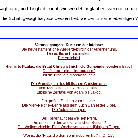
gt habe, und ihr glaubt nicht, wie werdet ihr glauben, wenn ich eu
 die Schrift gesagt hat, aus dessen Leib werden Ströme lebendigen W
Vorangegangene Kuztexte der Infobox:
Die neutestamentliche Wiedergeburt in der Auferstehung.
Die göttliche Dreieinigkeit.
Der Antichrist
Hier irrte Paulus, die Braut Christi ist nicht die Gemeinde, sondern Israel.
Die Juden – eine Herrenrasse?
Ist die Bibel ein Märchenbuch?
Die Grundlagen des biblischen Christentums.
Vom Menschenkind zum Gotteskind.
Biblische Zeittafel von Adam bis Jakob.
Ein großes Zeichen vom Himmel.
Die Vier–Reiche–Lehre aus dem Buch Daniel der Bibel.
Die Auferstehungen.
Der Reiter auf dem weißen Pferd.
Die ersten beiden apokalyptischen Reiter??
Die Weltgeschichte: Eine Woche von tausendjährigen Tagen.
Wer ist die "Frau, die den Sohn geboren hat" in Off 12?