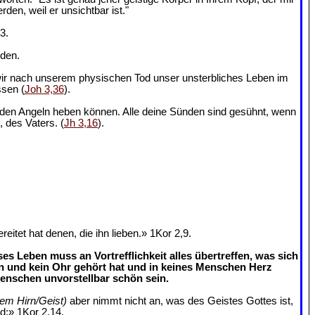
en, weil er unsichtbar ist."
3.
nden.
 wir nach unserem physischen Tod unser unsterbliches Leben im
ssen (
Joh 3,36
).
us den Angeln heben können. Alle deine Sünden sind gesühnt, wenn
, des Vaters. (
Jh 3,16
).
tet hat denen, die ihn lieben.» 1Kor 2,9.
s Leben muss an Vortrefflichkeit alles übertreffen, was sich
n und kein Ohr gehört hat und in keines Menschen Herz
enschen unvorstellbar schön sein.
rem Hirn/Geist)
aber nimmt nicht an, was des Geistes Gottes ist,
rd;» 1Kor 2,14.