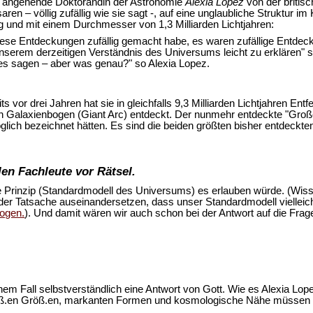
ie angehende Doktorandin der Astronomie
Alexia Lopez
von der britisc
aren – völlig zufällig wie sie sagt -, auf eine unglaubliche Struktur 
ng und mit einem Durchmesser von 1,3 Milliarden Lichtjahren:
 diese Entdeckungen zufällig gemacht habe, es waren zufällige Entdec
t unserem derzeitigen Verständnis des Universums leicht zu erklären
s sagen – aber was genau?" so Alexia Lopez.
eits vor drei Jahren hat sie in gleichfalls 9,3 Milliarden Lichtjahren 
n Galaxienbogen (Giant Arc) entdeckt. Der nunmehr entdeckte "Große 
öglich bezeichnet hätten. Es sind die beiden größten bisher entdeckt
en Fachleute vor Rätsel.
 Prinzip (Standardmodell des Universums) es erlauben würde. (Wis
 der Tatsache auseinandersetzen, dass unser Standardmodell viellei
bogen.
). Und damit wären wir auch schon bei der Antwort auf die Frage
einem Fall selbstverständlich eine Antwort von Gott. Wie es Alexia Lo
groß.en Größ.en, markanten Formen und kosmologische Nähe müssen u