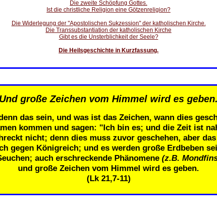
Die zweite Schöpfung Gottes.
Ist die christliche Religion eine Götzenreligion?
Die Widerlegung der "Apostolischen Sukzession" der katholischen Kirche.
Die Transsubstantiation der katholischen Kirche
Gibt es die Unsterblichkeit der Seele?
Die Heilsgeschichte in Kurzfassung.
Und große Zeichen vom Himmel wird es geben
denn das sein, und was ist das Zeichen, wann dies gesch
men kommen und sagen: "Ich bin es; und die Zeit ist n
eckt nicht; denn dies muss zuvor geschehen, aber das E
ich gegen Königreich; und es werden große Erdbeben se
Seuchen; auch erschreckende Phänomene
(z.B. Mondfins
und große Zeichen vom Himmel wird es geben.
(Lk 21,7-11)